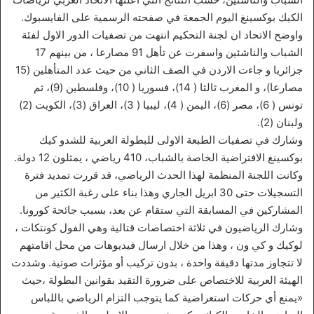
الكيك بوكسينغ اليوم الجمعة في صفحته الرسمية على الفايسبوك.
واوضح الاتحاد ان لجنة التحكيم انتهت من تصفيات الدور الاول لفئة
الشباب والناشئين واسفرت عن تأهل 91 مصارعا ، من بينهم 17
جزائريا و جاءت الاردن في الصف الثاني من حيث عدد المتأهلين (15
مصارعا)، و المغرب ثالثا ( 14)، فسوريا ( 10)، وفلسطين (9)، ثم
تونس ( 6)، مصر (6)، اليمن ( 4)، ليبيا ( 3)، العراق (3)، الكويت (2)
ولبنان (2).
وشارك في تصفيات الطبعة الاولى للبطولة العربية للشدو كيك
بوكسينغ الافتراضية الخاصة بالشباب، 410 رياضي ، يمثلون 12 دولة.
وكانت اللجنة المنظمة لهذا الحدث الرياضي، قد قررت تمديد فترة
التسجيلات حتى 30 ابريل الجاري وهذا بناء على رغبة الكثير من
المشاركين في المسابقة التي ستقام عن بعد، بسبب جائحة كورونا.
وشارك الرياضيون في ثلاثة اختصاصات قتالية وهي الفول كونتكات ،
لوكيك و كي ون ، وهذا من خلال ارسال فيديوهات من محل اقامتهم
لا تتجاوز مدتها دقيقة واحدة ، بدون تركيب أو مؤثرات صوتية. وشددت
الهيئة العربية للاختصاص على ضرورة التقيد بقوانين البطولة ،حيث
«يمنع أي حركات استعراضية كما يتوجب التزام الرياضي باللباس