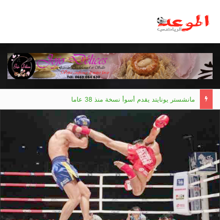
مانشستر يونايتد يقدم أسوأ نسخة منذ 38 عاما