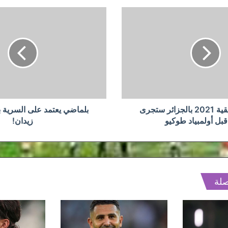
بلماضي
يعتمد
على
السرية
بخصوص
لوكا
زيدان!
البطولة الافريقية 2021 بالجزائر ستجرى
بلماضي يعتمد على السرية
بل أولمبياد طوكيو
زيدان!
صلة