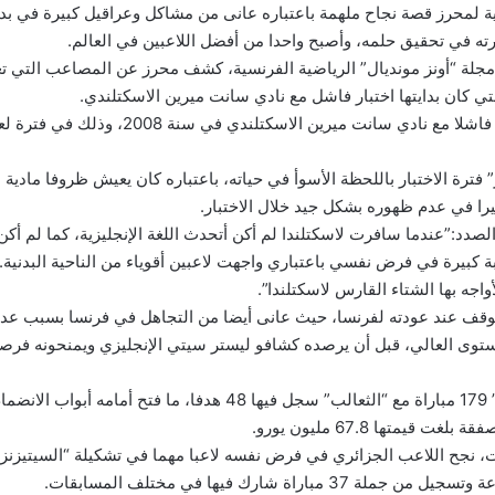
ة لمحرز قصة نجاح ملهمة باعتباره عانى من مشاكل وعراقيل كبيرة في بدايا
رته في تحقيق حلمه، وأصبح واحدا من أفضل اللاعبين في العالم.
مجلة “أونز مونديال” الرياضية الفرنسية، كشف محرز عن المصاعب التي تع
ي كان بدايتها اختبار فاشل مع نادي سانت ميرين الاسكتلندي.
وخاض محرز اختبارا فاشلا مع نادي سانت ميرين الاسكتلندي في س
ترة الاختبار باللحظة الأسوأ في حياته، باعتباره كان يعيش ظروفا مادية
يرا في عدم ظهوره بشكل جيد خلال الاختبار.
صدد:”عندما سافرت لاسكتلندا لم أكن أتحدث اللغة الإنجليزية، كما لم أكن
كبيرة في فرض نفسي باعتباري واجهت لاعبين أقوياء من الناحية البدنية..
اجه بها الشتاء القارس لاسكتلندا”.
ف عند عودته لفرنسا، حيث عانى أيضا من التجاهل في فرنسا بسبب عدم ا
توى العالي، قبل أن يرصده كشافو ليستر سيتي الإنجليزي ويمنحونه فرص
وخاض قائد “الخضر” 179 مباراة مع “الثعالب” سجل فيها 48 هدفا، ما فت
ت، نجح اللاعب الجزائري في فرض نفسه لاعبا مهما في تشكيلة “السيتيزن