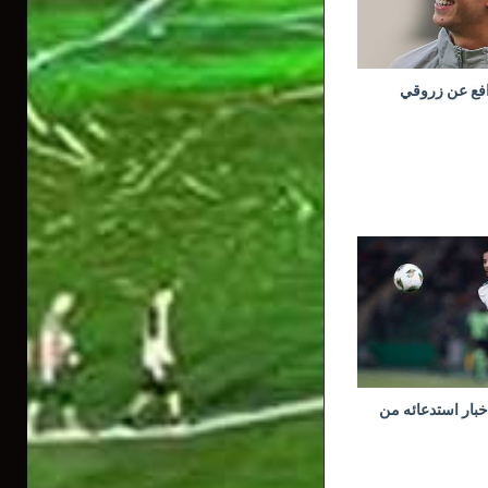
افع عن زروقي
خبار استدعائه من