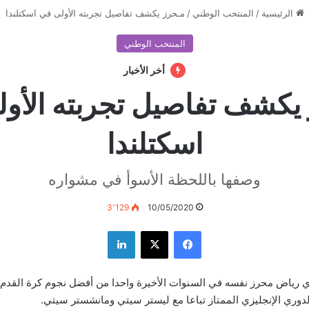
الرئيسية
/
المنتخب الوطني
/
مـحرز يكشف تفاصيل تجربته الأولى في اسكتلندا
المنتخب الوطني
أخر الأخبار
يكشف تفاصيل تجربته الأو
اسكتلندا
وصفها باللحظة الأسوأ في مشواره
3٬129
10/05/2020
فيسبوك
‫X
لينكدإن
 رياض محرز نفسه في السنوات الأخيرة واحدا من أفضل نجوم كرة القدم ال
دوري الإنجليزي الممتاز تباعا مع ليستر سيتي ومانشستر سيتي.