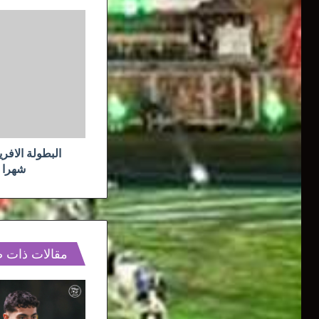
البطولة
الافريقية
2021
بالجزائر
ستجرى
شهرا
قبل
أولمبياد
طوكيو
شهرا ق
مقالات ذات 