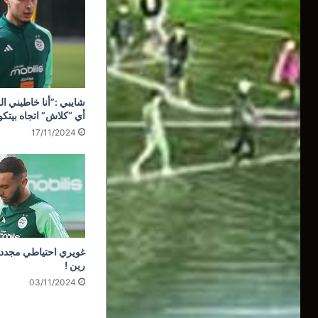
شايبي :”أنا خاطيني ال
أي “كلاش” اتجاه بيتك
17/11/2024
غويري احتياطي مجددا
رين !
03/11/2024