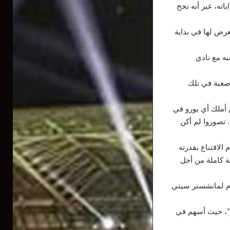
ته، غير أنه نجح
رض لها في بداية
نة 2008، وذلك في فترة لعبه مع نادي
 صعبة في تلك
 أملك أي يورو في
 تصوروا لم أكن
لاقتناع بقدرته
ة كاملة من أجل
ح أمامه أبواب الانضمام لمانشستر سيتي
ز”، حيث أسهم في