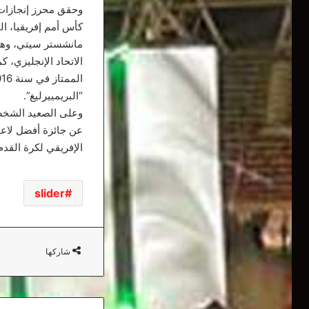
وحقق محرز إنجازات ر
كأس أمم إفريقيا، ال
مانشستر سيتي، وهي ا
الاتحاد الإنجليزي، 
“البريمييرليغ”.
عن جائزة أفضل لاع
الإفريقي لكرة القدم
slider
شاركها