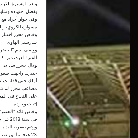
وتعد المسيرة الكروي
بفضل اجتهاده ومثاب
وفي حوار أجراه مع 
مشواره الكروي، والت
سارسيل الهاوي.
ووصف نجم “الخضر” ف
الفترة لعبت دورا كب
وقال محرز في هذا ال
جيبي.. واجهت صعوبة 
أملك حتى قفازات لأو
مصاعب محرز لم تتوق
على النجاح في المس
إثبات وجوده.
في سنة 2018 في صفقة بلغت قيمتها 67.8 مليون يورو.
ورغم صعوبة البدايا
23 هدفا ما بين صناعة وتسجيل من جملة 37 مباراة شارك فيها في مختلف المسابقات.