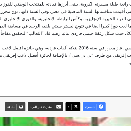
ائعة طيلة مسيرته الكروية، يبقى أبرزها قيادته للمنتخب الوطني للفوز ب
تي أقيمت منافساتها السنة الماضية في مصر. وفي السنة ذاتها، توج محرز ب
لدرع الخيرية الإنجليزية، وكأس الرابطة الإنجليزية، والدوري الإنجليزي ال
كما لعب دورا كبيرا أيضا في تتويج ليستر سيتي بلقبه الوحيد في مسابقة الد
الممتاز في سنة 2016، حيث شكل رفقة جيمي فاردي ثنائيا رهيبا قاد “الثعالب” لتحقيق مفا
وعلى الصعيد الشخصي، فاز محرز في سنة 2016 بثلاثة ألقاب فردية، وهي جائزة 
ب إفريقي من طرف “بي.بي.سي”، بالإضافة لجائزة أفضل لاعب إفريقي م
.
فيسبوك
‫X
مشاركة عبر البريد
طباعة