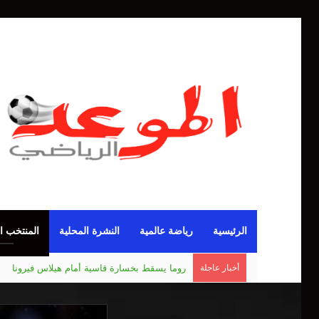
الرئيسية
رياضة عالمية
النشرة المحلية
المنتخب ا
أخبار عاجلة
مانشستر يونايتد يقدم أسوأ نسخة منذ 38 عاما