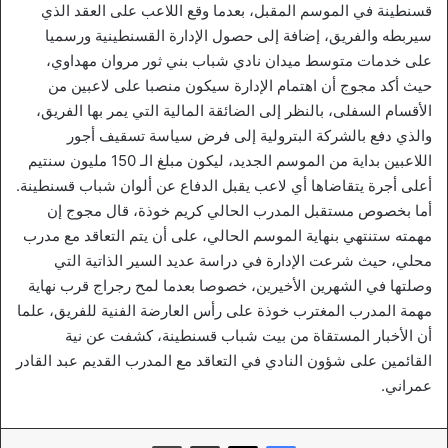
قسنطينة في الموسم المقبل، بعدما وقع اللاعب على العقد الذي
سيربطه والفريق، إضافة إلى حصول الإدارة القسنطينية ورسميا
على خدمات متوسط ميدان نادي شباب بني ثور مروان مهداوي،
حيث أكد مجوج أن اهتمام الإدارة سيكون منصبا على لاعبين من
الأقسام السفلى، بالنظر إلى الضائقة المالية التي يمر بها الفريق،
والذي دفع بالشركة البترولية إلى فرض سياسة تسقيف أجور
اللاعبين بداية من الموسم الجديد، ليكون مبلغ الـ 150 مليون سنتيم
أعلى أجرة يتقاضاها أي لاعب يقبل الدفاع عن ألوان شباب قسنطينة.
أما بخصوص مستقبل المدرب الحالي كريم خوذة، قال مجوج إن
مهمته ستنتهي بنهاية الموسم الحالي، على أن يتم التعاقد مع مدرب
محلي، حيث شرعت الإدارة في دراسة عديد السير الذاتية التي
وصلتها في الشهرين الأخيرين، خصوصا بعدما لمح رجراج قرب نهاية
مهمة المدرب المغترب خوذة على رأس العارضة الفنية للفريق، علما
أن الأخبار المستقاة من بيت شباب قسنطينة، كشفت عن نية
القائمين على شؤون النادي في التعاقد مع المدرب القديم عبد القادر
عمراني.