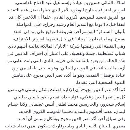
امتلاك الثنائي حسين بن عيادة وإسماعيل عبد الفتاح بلقاسمي،
لعروض احترافيية خارج الوطن، الأمر الذي جعلها يفضل عدم التمديد
مع الفريق تحسبا للموسم الكروي القادم، علما أن اللاعبين كان قد
اتفقا قبل 15 يوما مع المدير العام رشيد رجراج، على المواصلة
بألوان “السنافر” لموسم آخر، شريطة التوقيع على بند في العقد
يسمح لهما بالمغادرة “مجانا” في حال تلقيهما لعروض للاحتراف،
وهي النقطة التي رفضتها شركة “الآبار”، المالكة لغالبية أسهم نادي
شباب قسنطينة، جملة وتفصيلا، على اعتبار أن احتراف اللاعبين في
هذه الحالة، لن يعود بالفائدة على خزينة النادي، التي باتت تعاني من
أزمة مالية خانقة في الموسم الحالي، وهو ما جعل بلقاسمي وبن
عيادة يرفضان التمديد، وهو ما أكده نصر الدين مجوج على هامش
الندوة الصحفية التي عقدها.
كما أكد نصر الدين مجوج، أن الإدارة فصلت بشكل رسمي في مصير
كل من نصر الدين زعلاني، فؤاد حداد، نسيم يطو، ياسين صالحي،
إسلام شحرور، والحارسين محمد لطفي أنيس عصماني وكذا حسام
ليمان، بعدما أقنعتهم بالتمديد تحسبا للموسم الكروي الجديد.
وفي سياق آخر، أكد نصر الدين مجوج وبشكل رسمي أن أحمد
معمري، الجناح الأيسر لنادي وداد بوفاريك سيكون ضمن تعداد شباب