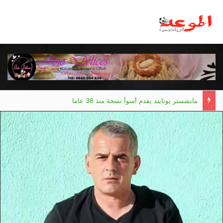
مانشستر يونايتد يقدم أسوأ نسخة منذ 38 عاما