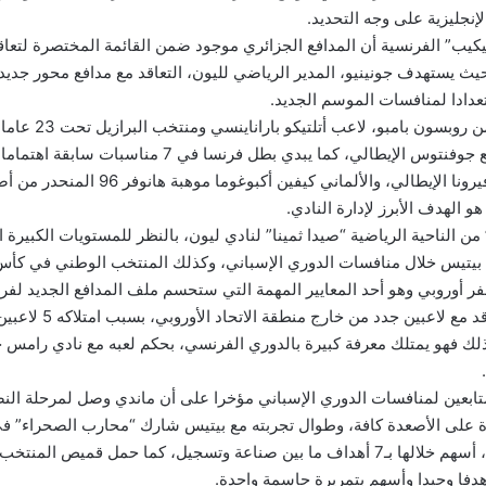
لإنجليزية على وجه التحديد.
ب” الفرنسية أن المدافع الجزائري موجود ضمن القائمة المختصرة لتعاق
ل صيف 2020، حيث يستهدف جونينيو، المدير الرياضي لليون، التعاقد مع مدافع محور جد
عدادا لمنافسات الموسم الجديد.
وينافس ماندي كل من روبسو
ميريح ديميريل مدافع جوفنتوس الإيطالي، كما يبدي بطل فرنسا في 
كومبولا من هيلاس فيرونا الإيطالي، والألماني كيفي
و الهدف الأبرز لإدارة النادي.
من الناحية الرياضية “صيدا ثمينا” لنادي ليون، بالنظر للمستويات الكبيرة 
 أوروبي وهو أحد المعايير المهمة التي ستحسم ملف المدافع الجديد لفريق
لا يمكن للنادي التعاقد مع لاعبين 
ك فهو يمتلك معرفة كبيرة بالدوري الفرنسي، بحكم لعبه مع نادي رامس خل
متابعين لمنافسات الدوري الإسباني مؤخرا على أن ماندي وصل لمرحلة الن
هدفا وحيدا وأسهم بتمريرة حاسمة واحدة.