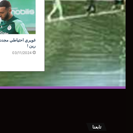
غويري احتياطي مجددا
رين !
03/11/2024
تابعنا