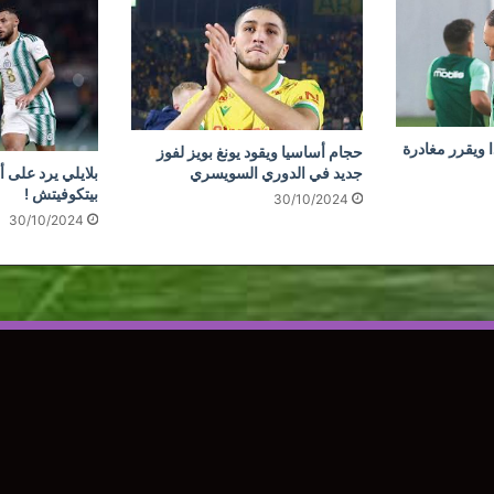
 ويقرر مغادرة
حجام أساسيا ويقود يونغ بويز لفوز
جديد في الدوري السويسري
بلايلي يرد على أ
بيتكوفيتش !
30/10/2024
30/10/2024