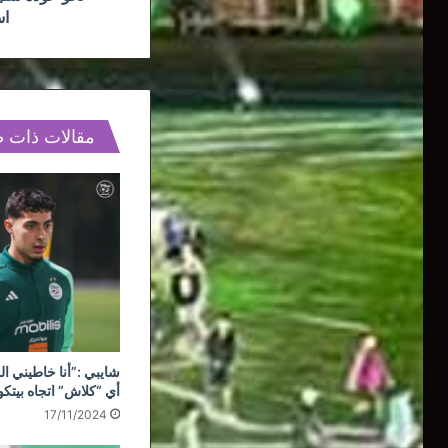
اس
مقالات ذات 
شايبي :”أنا خاطيني ال
أي “كلاش” اتجاه بيتك
17/11/2024