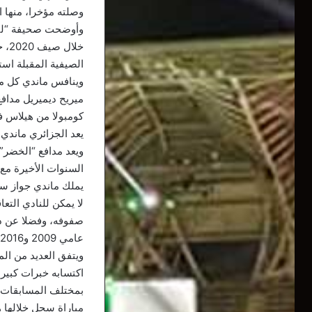
وصلته مؤخرا، منها ا
وأوضحت صحيفة “ليكي
خلا
الصيفية المقبلة است
يعد الجزائري ماندي ه
ويعد مدافع “الخضر” 
يملك ماندي جواز سفر
صفوفه، وفضلا عن ذل
عامي 2009 و2016.
ويتفق العديد من ال
مباراة سجل خلالها 