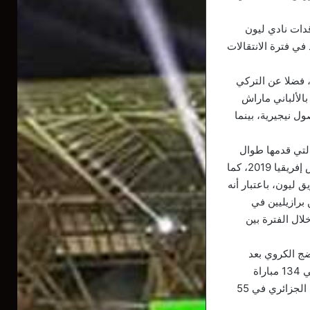
دات نادي ليون
يد في فترة الانتقالات
ن بامبو، لاعب أتلتيكو باراناينسي ومنتخب البرازيل تحت 23 عاما، فضلا عن التركي
7 مناسبات سابقة اهتماما بالألباني ماراش
ن أكبوغوما موهبة هانوفر 96 المنحدر من أصول نيجيرية، بينما
التي قدمها طوال
السنوات الأخيرة مع بيتيس خلال منافسات الدوري الإسباني، وكذلك المنتخب الوطني في كأس إفريقيا 2019، كما
 ليون، باعتبار أنه
جدد من خارج منطقة الاتحاد الأوروبي، بسبب امتلاكه 5 لاعبين برازيليين في
ال الفترة بين
ضج الكروي بعد
اكتسابه خبرات كبيرة على الأصعدة كافة، وطوال تجربته مع بيتيس شارك “محارب الصحراء” في 134 مباراة
بمختلف المسابقات، أسهم خلالها بـ7 أهداف ما بين صناعة وتسجيل، كما حمل قميص المنتخب الجزائري في 55