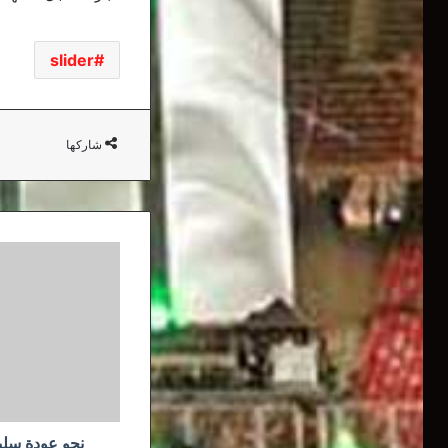
slider
شاركها
نحو
عودة
سليماني
لتعداد
ليستر
في
حال
استئناف
البطولة
نحو عودة سلي