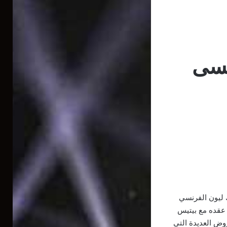
يسى
ك ليون الفرنسي
 عقده مع بيتيس
والعروض العديدة التي