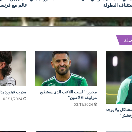
فرنسا
تئناف البطولة
عالم مع فرنسا
صلة
محرز: ” لست اللاعب الذي يستطيع
مدرب فينورد يد
مراوغة 6 لاعبين”
03/11/2024
03/11/2024
مشاكل ولا يوجد
وفيتش”