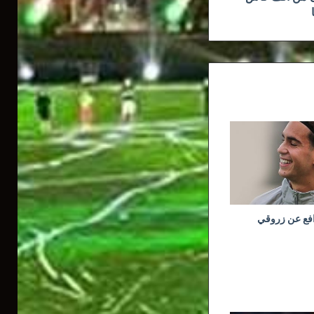
افع عن زروقي