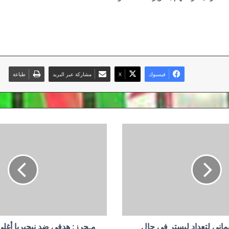
فيسبوك
‫X
مشاركة عبر البريد
طباعة
مـحرز:
هدفي
ضد
نيجيريا
أغلى
من
ألف
كأس
عالم
مع
ماني لتعداد ليستر في حال
مـحرز: هدفي ضد نيجيريا أغ