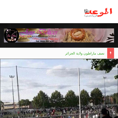
نصف ماراطون ولاية الجزائر