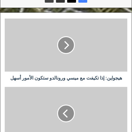
هيجواين:
إذا
تكيفت
مع
ميسي
ورونالدو
ستكون
الأمور
أسهل
هيجواين: إذا تكيفت مع ميسي ورونالدو ستكون الأمور أسهل
كارثة
ميونخ
تسطر
التاريخ
الذهبي
لريال
مدريد