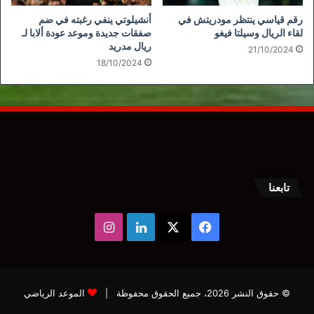
رقم قياسي ينتظر مودريتش في
أنشيلوتي ينفي رغبته في ضم
لقاء الريال وسيلتا فيغو
صفقات جديدة وموعد عودة ألابا لـ
ريال مدريد
21/10/2024
18/10/2024
تابعنا
‫X
فيسبوك
لينكدإن
انستقرام
© حقوق النشر 2026، جميع الحقوق محفوظة |
الموعد الرياضي