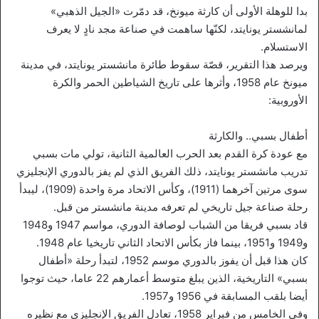
بدا للوهلة الأولى أن كارثة ميونخ، قد دمّرت «الجيل الذهبي»
لمانشستر يونايتد، لكنّها ساهمت في صناعة مجد نادٍ لا يعرف
الاستسلام.
ويرصد هذا التقرير، قصّة سقوط طائرة مانشستر يونايتد، في مدينة
ميونخ عام 1958، وأثرها على تاريخ الشياطين الحمر والكرة
الأوروبية:
أطفال بسبي.. والكارثة
مع عودة كرة القدم بعد الحرب العالمية الثانية، تولي مات بسبي
تدريب مانشستر يونايتد، ذلك الفريق الذي لم يفز بالدوري الإنجليزي
سوى مرتين آخرهما (1911)، وكأس الاتحاد مرة واحدة (1909)، ليبدأ
رحلة صناعة جيل تاريخي لم تعرفه مدينة مانشستر من قبل.
قاد بسبي فريقا من الشباب لوصافة الدوري، مواسم 1947 و1948
و1949 و1951، بينما فاز بكأس الاتحاد الثاني تاريخيا عام 1948.
كان هذا قبل أن يفوز بالدوري موسم 1952، لتبدأ رحلة «أطفال
بسبي» التاريخية، الذين يبلغ متوسط أعمارهم 22 عاما، حيث توجوا
أيضا بلقب المسابقة في 1956 و1957.
وفي الخامس من فبراير 1958، تعادل الفريق الإنجليزي مع نظيره