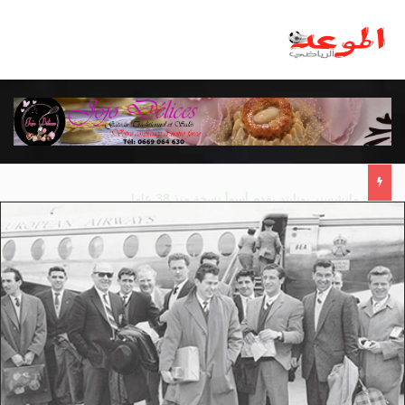
مانشستر يونايتد يقدم أسوأ نسخة منذ 38 عاما