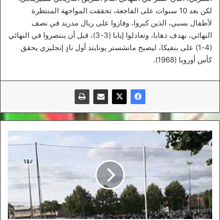
لكن بعد 10 سنوات على الفاجعة، تحققت المواجهة المنتظرة
لأطفال بسبي، الذين كبروا، وفازوا على ريال مدريد في نصف
النهائي، بهدف ذهابا، وتعادلوا إيابا (3-3)، قبل أن ينتصروا في النهائي
(4-1) على بنفيكا، ليصبح مانشستر يونايتد أول نادٍ إنجليزي يحقق
كأس أوروبا (1968).
تحطم
قيود
كورونا
بمباراة
كرة
قدم
في
فرنسا