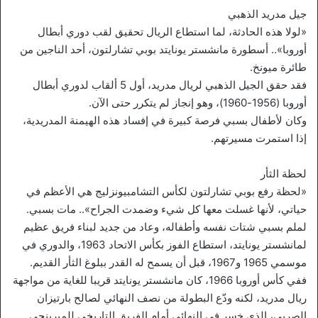
جيل مدريد الذهبي
«لولا هذه الحادثة، لما استطاع الريال تحقيق لقب دوري أبطال
أوروبا».. أسطورة مانشستر يونايتد بوبي تشارلتون، أحد الناجين من
طائرة ميونخ.
فقد حقق الجيل الذهبي لريال مدريد، أول 5 ألقاب لدوري أبطال
أوروبا (1956-1960)، وهو إنجاز لم يتكرر حتى الآن.
وكان لأطفال بسبي فرصة كبيرة في إفساد هذه الهيمنة المدريدية،
إذا استمرت مسيرتهم.
لحظة الثأر
«لحظة رفع بوبي تشارلتون لكأس التشامبيونزليج هي الأعظم في
حياتي، لأنها غسلت معها كل شيء وضمدت الجراح».. مات بسبي.
لملم بسبي شتات نفسه وأطفاله، وعاد من جديد لبناء فريق عظيم
لمانشستر يونايتد، استطاع الفوز بكأس الاتحاد 1963، والدوري في
موسمي 1965 و1967، قبل أن يسمح له القدر ببلوغ الثأر القديم.
ففي كأس أوروبا 1966، كان مانشستر يونايتد قريبا للغاية من مواجهة
ريال مدريد، لكنه ودّع البطولة من نصف النهائي لصالح بارتيزان
الصربي، الذي خسر في النهائي أمام الفريق التاريخي للميرينجي.