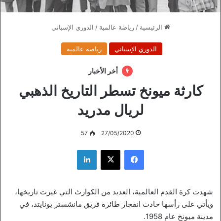
الرئيسية
/
رياضة عالمية
/
الدوري الإسباني
الدوري الإسباني
رياضة عالمية
أخر الأخبار
كارثة ميونخ تسطر التاريخ الذهبي
لريال مدريد
57
27/05/2020
فيسبوك
‫X
لينكدإن
شهدت كرة القدم العالمية، العديد من الكوارث التي غيرت تاريخها،
ويأتي على رأسها حادث انفجار طائرة فريق مانشستر يونايتد، في
مدينة ميونخ عام 1958.