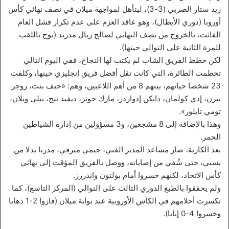
ريد ستار الصربي (3-3)، ليتأهل لمواجهة ميلان في نصف نهائي كأس
أوروبا (دوري الأبطال)، وهو عاقد العزم على عدم تكرار فشل العام
الفائت، بالخروج من نصف النهائي لصالح ريال مدريد (توج باللقب
للمرة الثانية على التوالي حينها).
لكن خطط الفريق الشاب لم يكتب لها النجاح، ففي اليوم التالي
تحطمت الطائرة، التي كانت تقل أفضل فريق إنجليزي حينها، وكلفت
23 شخصا حياتهم، بينهم 8 من أهم اللاعبين، وهم: «جيف بنت، روجر
بيرن، إدي كولمان، دانكن إدواردز، مارك جونز، ديفيد بيج، بيلي ويلان،
تومي تايلور».
وهذا بالإضافة إلى 8 مشجعين، و3 مسؤولين من إدارة الشياطين
الحمر.
بعد الكارثة، صار مساعد المدير الفني، جيمي ميرفي، مدربا بدلا من
بسبي، حتى شُفي من إصاباته، ووصل بالفريق المؤقت إلى نهائي
كأس الاتحاد، لكنهم خسروا أمام بولتون واندررز.
ولم يحققوا بالطبع الدوري الثالث على التوالي (المركز التاسع)، كما
تكسرت أحلامهم في الكأس الأوروبية عند بوابة ميلان (فازوا 2-1 ذهابا
وخسروا 4-0 إيابا).