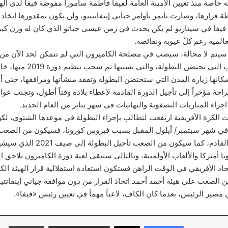
 خاصة منذ تعيين الأمينة العامة لفيفا فاطمة سامورا مفوضة فيفا لدى الهيئ
قرارها، وصارت تأتمر بأوامر جياني إينفانتينو، ولن يكون بمقدورها اتخاذ ق
 فيفا في سيناريو لم يكن يحدث في زمن عيسى حياتو الذي كان له وزن كب
المية رغم كلّ عيوبه ونقائصه.
 سيتم لا محالة، سيصب في مصلحة الكاميرون التي لم تتمكن لحد الآن من 
التحتية وبناء الملاعب التي تحتضن البطولة،
كانها زيارة المدن التي ستحتضن البطولة وتفقد منشأتها ومرافقها، حتى أ
احة مؤخراً إلى تأجيل الدورة القادمة لإعطاء بلاده وقتاً أطول، وتجنب عو
جراء المباريات التصفوية والنهائيات في شهر يناير من العام الجديد.
الكرة الأفريقية ارتفعت لتطالب بإجراء البطولة في موعدها الشتوي، لكن
في شهر سبتمبر/ أيلول المقبل بسبب فيروس كورونا، فسيكون من الصعب 
الكاميرون في يناير القادم، كما سيكون من
ا أميركا والألعاب الأولمبية، وبالتالي ستبقى لعنة دورة الكاميرون تلاحق ا
اد الأفريقي في الوقت الراهن فستكون استعادة استقلالية قرار الهيئة الكر
ن الصعب على هيئة أحمد أحمد اتخاذ القرار من دون موافقة جياني إينفانتي
صير الرئيس، بعدما كان الكاف، لاعباً مهماً في تعيين رئيس «فيفا».