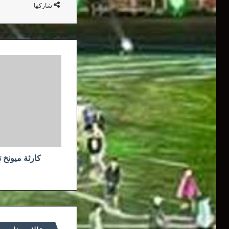
شاركها
كارثة
ميونخ
تسطر
التاريخ
الذهبي
لريال
مدريد
كارثة ميونخ 