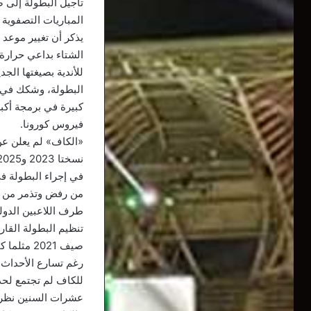
المباريات التصفوية الأربع
يذكر أن تغيير موعد
الشتاء بداعي حرارة
للأندية بصيغتها الج
البطولة، وشكك في ا
كبيرة في برمجة أكب
فيروس كورونا.
في إجراء البطولة في
من رفض وتذمر من طر
طرف اللاعبين الدولي
تنظيم البطولة القار
صيف 2021 مثلما كانت عليه في دورة مصر الأخيرة خاصة بعد تأجيل موعد انطلاقة كأس العالم للأندية.
رغم تسارع الأحداث و
للكاف لم تجتمع لحد 
عشرات السنين نظراً