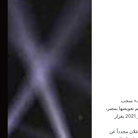
201 قبل أن تقرر «الكاف» سحب
ها ومرافقها ليتم تعويضها بمصر،
على أن تنظم النسخة الثالثة والثلاثون التي كانت مقررة في جوان قبل أن يتم تقديمها إلى يناير 2021 بقرار
علان مجدداً عن