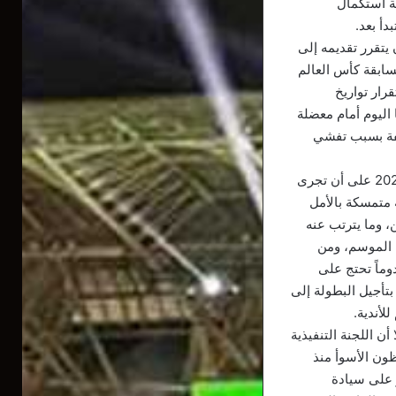
 واستحالة استكمال
يتقرر تقديمه إلى
سابقة كأس العالم
رار تواريخ
اليوم أمام معضلة
ئفة بسبب تفشي
«الكاف» لم يعلن عن قراره بعد، لكن كلّ المؤشرات توحي بتأجيل دورة الكاميرون إلى شتاء 2022 على أن تجرى
ارية متمسكة بالأمل
، وما يترتب عنه
 الموسم، ومن
وماً تحتج على
بتأجيل البطولة إلى
ن اللجنة التنفيذية
ظون الأسوأ منذ
 على سيادة