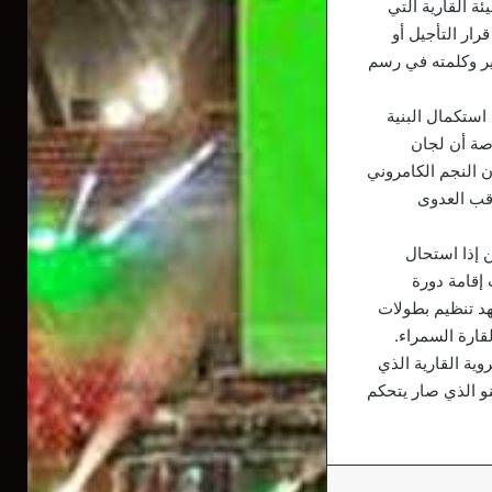
ة القارية التي
رار التأجيل أو
ير وكلمته في رسم
استكمال البنية
 والتي بسببها تم سحب تنظيم دورة 2019 منها، خاصة أن لجان
ن النجم الكامروني
اقب العدوى
 إذا استحال
إقامة دورة
 الصعب تأجيل البطولة إلى صيف 2021 الذي سيشهد تنظيم بطولات
لقارة السمراء.
وية القارية الذي
نو الذي صار يتحكم