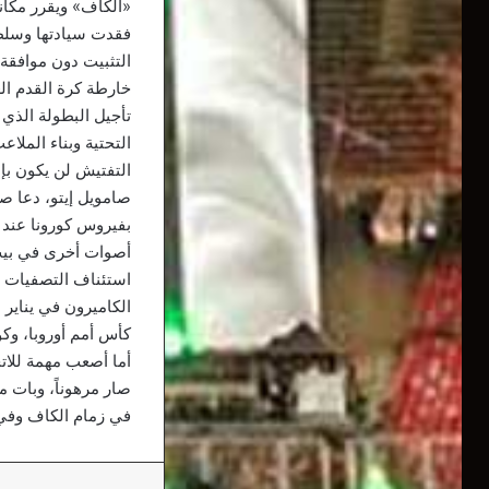
«الكاف» ويقرر مكانه
فقدت سيادتها وسلطة 
التثبيت دون موافقة
خارطة كرة القدم الع
تأجيل البطولة الذي
التفتيش لن يكون بإم
صامويل إيتو، دعا صر
بفيروس كورونا عند ا
أصوات أخرى في بيت 
استئناف التصفيات 
كأس أمم أوروبا، وكوب
أما أصعب مهمة للاتح
صار مرهوناً، وبات م
في زمام الكاف وفي م