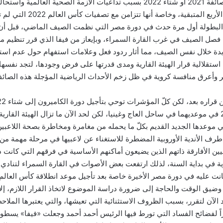
تأجيل البطولة إلى صائفة 2021 أو شتاء 2022 بسبب تداعيات الأزمة الصحية العالمية
 المتبقية، وخاصة أنها تتزامن مع تصفيات كأس العالم 2022 التي لم تبدأ بعد.
 البطولة أول مرة حدث في دورة مصر التي نظمت الصيف الماضي، قبل أن 
 فصل الصيف في غرب القارة السمراء، وبإيعاز من فيفا الذي قرر تنظيم م
ديدة خلال نفس الصيف، مما أثار ردود فعل وعلامات استفهام حول عدم استق
ستقلالية قرار الهيئة القارية ومدى قدرتها على فرض وجودها، لتجد نفسها 
ر وأعرق منافسة كروية في ظل زخم الأحداث الرياضية المؤجلة هذه الصا
نسختا 2023 و2025 في موعديهما في ساحل العاج وغينيا، لكن لحد الآن ما تزال الهيئة الق
 موعدها الجديد القديم بكلّ ما يحمله من مغامرة ومخاطرة بصحة اللاعبين
ف الأندية الأوروبية المضطرة للاستغناء عن لاعبيها في مرحلة مهمة من
ين الأفارقة ذاتهم الذين يضيعون أماكنهم الأساسية في فرقهم التي كانت د
ية في بداية السنة، لذلك ارتفعت بعض الأصوات في القارة السمراء لتنادي 
ضيق الوقت والحاجة إلى ضرورة دراسة الموضوع لاتخاذ القرار اللازم، إلا أ
الآن لتقرر، بسبب الظروف الاستثنائية التي تعيشها، والتي يعتبرها الملاح
 لفضائح الفساد التي تورط فيها الرئيس أحمد أحمد وجعلت «فيفا» يسطو