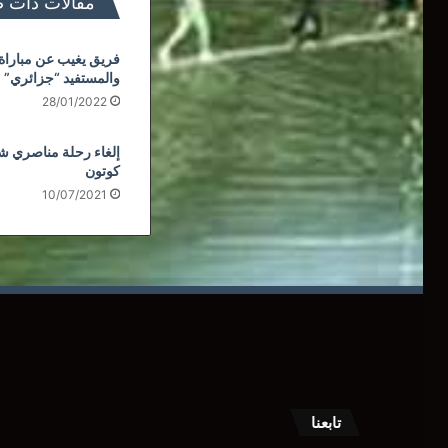
مقالات ذات 
فريق يغيب عن مباراة 
والمستفيد “جزائري”
28/01/2022
إلغاء رحلة مناصري شبي
كوتون
10/07/2021
تابعنا