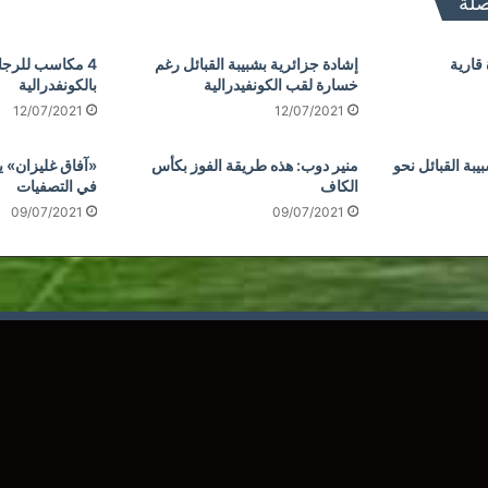
صلة
قارية
إشادة جزائرية بشبيبة القبائل رغم
4 مكاسب للرجاء 
خسارة لقب الكونفيدرالية
بالكونفدرالية
12/07/2021
12/07/2021
بة القبائل نحو
منير دوب: هذه طريقة الفوز بكأس
«آفاق غليزان» 
الكاف
في التصفيات
09/07/2021
09/07/2021