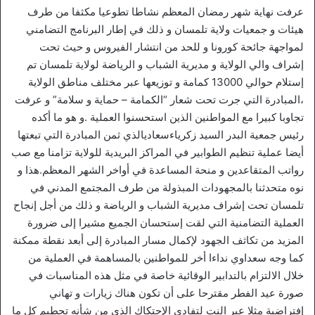
عرفت نهاية شهر رمضان المعظم نشاطا تطوعيا مكثفا من طرف
هيئات و جمعيات ولاية تلمسان و ذلك في إطار البرنامج التضامني
لمواجهة جائحة كورونا و للحد من انتشار الفيروس و حيث تحت
إشراف والي الولاية و مديرية الشباب و الرياضة لولاية تلمسان تم
إستلام حوالي 13000 كمامة و توزيعها عبر مختلف مناطق الولاية
،المبادرة التي جرت تحت شعار “الكمامة – حماية و سلامة” و عرفت
تجاوبا كبيرا مع المواطنين الذين استحسنوا العملية .و هو ما أكده
رئيس جمعية البدر السيد زكرياءسعاديالذي ثمن المبادرة التي تبعتها
أيضا عملية تنظيم الطوابير في المراكز البريدية للولاية تزامنا مع صب
رواتب المتقاعدين و منحة المساعدة في أواخر الشهر المعظم.هذا و
نوه متحدثنا بالمجهودات المبذولة من طرف المجتمع المدني في
تلمسان تحت إشراف مديرية الشباب و الرياضة و ذلك من أجل إنجاح
العملية التضامنية التي لقت إستحسان الجميع مشيرا إلى ضرورة
المزيد من تكاثف الجهود لإكمال مسار المبادرة إلى أبعد نقطة ممكنة
كما وجه سعداوي نداءا أخر للمواطنين بالمساهمة في العملية من
خلال الالتزام بالتدابير الوقائية خاصة في مثل هذه المناسبات في
صورة عيد الفطر مقترحا على أن تكون هناك زيارات و تهاني
إفتراضية مثلا عبر النت لتفادي الإحتكاك الذي من شأنه تحطيم كل ما