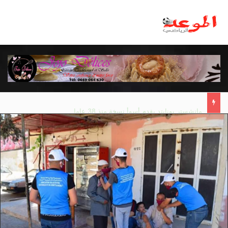
مانشستر يونايتد يقدم أسوأ نسخة منذ 38 عاما