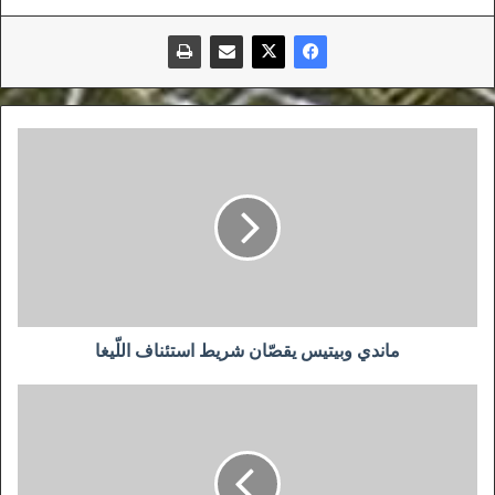
ماندي
وبيتيس
يقصّان
شريط
استئناف
اللّيغا
ماندي وبيتيس يقصّان شريط استئناف اللّيغا
عجالي:
الفساد
ينخر
جسد
الكرة