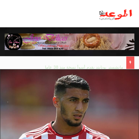
مانشستر يونايتد يقدم أسوأ نسخة منذ 38 عاما