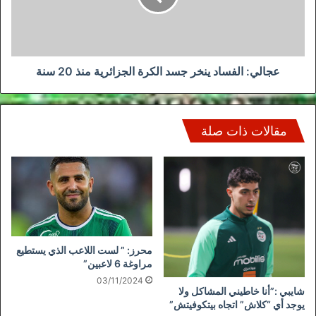
الجزائرية
منذ
20
سنة
عجالي: الفساد ينخر جسد الكرة الجزائرية منذ 20 سنة
مقالات ذات صلة
محرز: ” لست اللاعب الذي يستطيع
مراوغة 6 لاعبين”
03/11/2024
شايبي :”أنا خاطيني المشاكل ولا
يوجد أي “كلاش” اتجاه بيتكوفيتش”