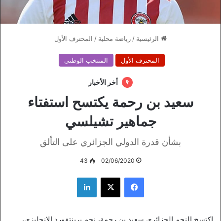
الرئيسية
/
رياضة محلية
/
المحترف الأول
المحترف الأول
المنتخب الوطني
أخر الأخبار
سعيد بن رحمة يكتسح استفتاء
جماهير تشيلسي
بشأن قدرة الدولي الجزائري على التألق
43
02/06/2020
فيسبوك
‫X
لينكدإن
اكتسح النجم الجزائري سعيد بن رحمة، نجم برينتفورد الإنجليزي،