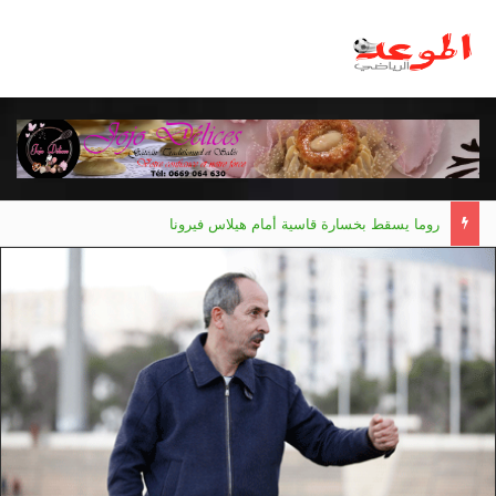
روما يسقط بخسارة قاسية أمام هيلاس فيرونا