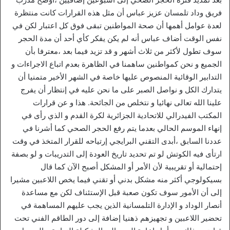
فريق وداد تلمسان عزيز عباس أن مثل هذه القرارات كانت منتظرة
لعدة عوامل أهمها أن صحة المواطنين تبقى فوق كل اعتبار لكن في
نفس الوقت أضاف عباس أنه لم يكن يفكر كأي أحد أن مدة الحجر
سوف تطول لأكثر من ثلاث أشهر و قد تزيد فيما بعد ،معترفا بأن
الجميع و نحن كمواطنين ساهمنا في الظاهرة بعدم اتباع الاجراءات و
التدابير الوقائية المنصوص عليها خاصة في الشهر الأخير متمنيا أن
يتدارك الكل و نواصل الصبر على ما نحن عليه في إنتظار أن يفرج
علينا الله تعالى نهائيا و نتخلص من الجائحة. هذا و عن قرارات
المكتب الفيدرالي للاتحادية الجزائرية لكرة القدم و الذي رأى في
إنهاء الموسم الحالي بعدما يتم رفع الحجر الصحي كما أشرنا في
عددنا السابق ،أبدى التقني البرايجي إرتياحه للقرار المتخذ في وقت
ارتأى فيه الكوتش لو تم تحديد تاريخ العودة إلى التدريبات و لو بصفة
إحتمالية أو تقريبية لأن الأمر أو المشكل أصبح الآن كما قال
بسيكولوجي أكثر منه مشكل بدني أو تقني فيما يخص اللاعبين مشيرا
إلى أن الأمور سوف تكون صعبة قبل الإستئناف لكن مع مساعدة
أنصار الوداد و الإدارة التلمسانية الذين يجب عليهم المساهمة في
تحضير اللاعبين و تجهيزهم ذهنيا إضافة إلى دور الطاقم الفني تحت