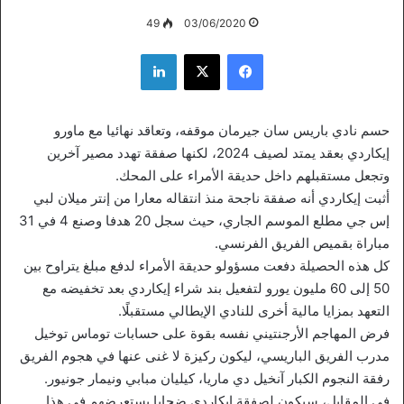
49
03/06/2020
فيسبوك
‫X
لينكدإن
حسم نادي باريس سان جيرمان موقفه، وتعاقد نهائيا مع ماورو
إيكاردي بعقد يمتد لصيف 2024، لكنها صفقة تهدد مصير آخرين
وتجعل مستقبلهم داخل حديقة الأمراء على المحك.
أثبت إيكاردي أنه صفقة ناجحة منذ انتقاله معارا من إنتر ميلان لبي
إس جي مطلع الموسم الجاري، حيث سجل 20 هدفا وصنع 4 في 31
مباراة بقميص الفريق الفرنسي.
كل هذه الحصيلة دفعت مسؤولو حديقة الأمراء لدفع مبلغ يتراوح بين
50 إلى 60 مليون يورو لتفعيل بند شراء إيكاردي بعد تخفيضه مع
التعهد بمزايا مالية أخرى للنادي الإيطالي مستقبلًا.
فرض المهاجم الأرجنتيني نفسه بقوة على حسابات توماس توخيل
مدرب الفريق الباريسي، ليكون ركيزة لا غنى عنها في هجوم الفريق
رفقة النجوم الكبار آنخيل دي ماريا، كيليان مبابي ونيمار جونيور.
في المقابل، سيكون لصفقة إيكاردي ضحايا يستعرضهم في هذا