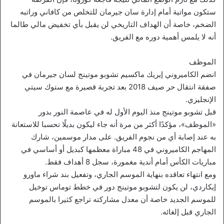
ستكون مواتية أمام إدارة سان جيرمان للتخلص من كافاني وراتبه
الضخم، خاصة أن الهداف التاريخي لن يقبل بأي تخفيض مالي طالما
أنه لا يلمس أهمية دوره مع الفريق.
الموظف
انضم الكاميروني إيريك ماكسيم تشوبو موتينج لسان جيرمان في
صفقة انتقال حر صيف 2018 بعد تجربة قصيرة مع ستوك سيتي
الإنجليزي.
قبل تشوبو موتينج منذ اليوم الأول له في عاصمة النور بدور
«الموظف»، مؤكدًا أكثر من مرة أنه جاء ليكون بديلًا تحسبا للاستعانة
به عند إصابة أي من نجوم الفريق. على مدار موسمين، شارك
المهاجم الكاميروني في 48 مباراة معظمها كبديل أو أساسي في
مباريات الكأس أمام أندية مغمورة، سجل 8 أهداف فقط.
ومع انتهاء تعاقده بنهاية الموسم الجاري، وتفعيل بند شراء ماورو
إيكاردي، لن يكون لتشوبو موتينج دور في خطط توماس توخيل
للموسم الجديد خاصة أن معدل مشاركته تراجع كثيرا بالموسم
الجاري قبل إلغائه.