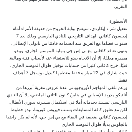
التقرير.
الأسطورة
تفعيل شراء إيكاردي، سيفتح بوابة الخروج من حديقة الأمراء أمام
إدينسون كافاني الهداف التاريخي للنادي الباريسي وذلك بعد 7
سنوات قضاها مع الفريق منذ انضمامه قادمًا من نابولي الإيطالي.
ينتهي تعاقد كافاني مع بي إس جي بنهاية الموسم الجاري، ويبدو
مصيره معلقًا، إلا أن الاتجاه يبدو للاستغناء عنه لأسباب فنية ومالية.
فنيًا، خرج كافاني كثيرا من حسابات توخيل طوال الموسم الجاري،
حيث شارك في 22 مباراة فقط معظمها كبديل، وسجل 7 أهداف
فقط.
ورغم تلقي المهاجم الأوروجوياني عدة عروض مغرية أبرزها من
أتلتيكو مدريد الإسباني في يناير/ كانون الثاني الماضي، إلا أن النادي
الباريسي تمسك بخدماته أملا في استكمال مسيرته بدوري الأبطال.
لكن مع تعليق كافة المسابقات بسبب فيروس كورونا، تبدو حظوظ
إدينسون كافاني ضعيفة في البقاء مع بي إس جي، لأنه لم يكن راضيا
بالجلوس بديلًا طوال الموسم الجاري.
كذلك مع تأزم الوضع المالي نتيجة فاجعة كورونا، فإن الفرصة