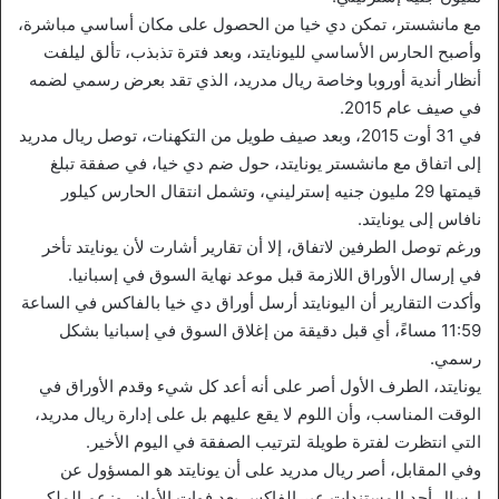
مع مانشستر، تمكن دي خيا من الحصول على مكان أساسي مباشرة،
وأصبح الحارس الأساسي لليونايتد، وبعد فترة تذبذب، تألق ليلفت
أنظار أندية أوروبا وخاصة ريال مدريد، الذي تقد بعرض رسمي لضمه
في صيف عام 2015.
في 31 أوت 2015، وبعد صيف طويل من التكهنات، توصل ريال مدريد
إلى اتفاق مع مانشستر يونايتد، حول ضم دي خيا، في صفقة تبلغ
قيمتها 29 مليون جنيه إسترليني، وتشمل انتقال الحارس كيلور
نافاس إلى يونايتد.
ورغم توصل الطرفين لاتفاق، إلا أن تقارير أشارت لأن يونايتد تأخر
في إرسال الأوراق اللازمة قبل موعد نهاية السوق في إسبانيا.
وأكدت التقارير أن اليونايتد أرسل أوراق دي خيا بالفاكس في الساعة
11:59 مساءً، أي قبل دقيقة من إغلاق السوق في إسبانيا بشكل
رسمي.
يونايتد، الطرف الأول أصر على أنه أعد كل شيء وقدم الأوراق في
الوقت المناسب، وأن اللوم لا يقع عليهم بل على إدارة ريال مدريد،
التي انتظرت لفترة طويلة لترتيب الصفقة في اليوم الأخير.
وفي المقابل، أصر ريال مدريد على أن يونايتد هو المسؤول عن
إرسال أحد المستندات عبر الفاكس بعد فوات الأوان، وزعم الملكي