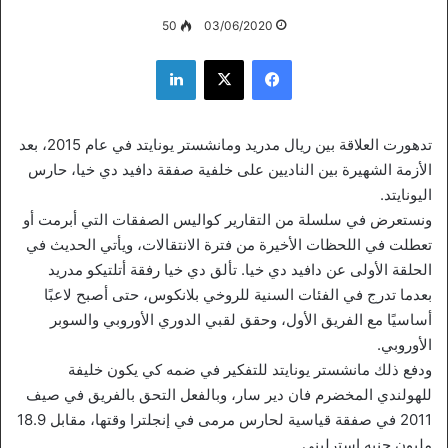
50
03/06/2020
فيسبوك
‫X
لينكدإن
تدهورت العلاقة بين ريال مدريد ومانشستر يونايتد في عام 2015، بعد
الأزمة الشهيرة بين الناديين على خلفية صفقة دافيد دي خيا، حارس
اليونايتد.
ونستعرض في سلسلة من التقارير كواليس الصفقات التي أبرمت أو
تعطلت في اللحظات الأخيرة من فترة الانتقالات، ويأتي الحديث في
الحلقة الأولى عن دافيد دي خيا. تألق دي خيا رفقة أتلتيكو مدريد
بعدما تدرج في الفئات السنية للروخي بلانكوس، حتى أصبح لاعبًا
أساسيًا مع الفريق الأول، وحقق لقبي الدوري الأوروبي والسوبر
الأوروبي.
ودفع ذلك مانشستر يونايتد للتفكير في ضمه كي يكون خليفة
للهولندي المخضرم فان دير سار، وبالفعل التحق بالفريق في صيف
2011 في صفقة قياسية لحارس مرمى في إنجلترا وقتها، مقابل 18.9
مليون جنيه إسترليني.