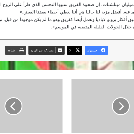
ميليان ميتلشتات، إن صحوة الفريق سببها التحسن الذي طرأ على الروح الم
عية. أفضل مزية لنا حاليا هي أننا نغطي أخطاء بعضنا البعض.»
 أفكار برونو لاباديا ونعمل أيضا كفريق وهو ما لم يكن موجودا من قبل. نر
خلال الجولات القليلة المتبقية في الموسم».
فيسبوك
‫X
مشاركة عبر البريد
طباعة
أرنولد:
من
الجيد
أن
نختبر
أنفسنا
أمام
إيفرتون