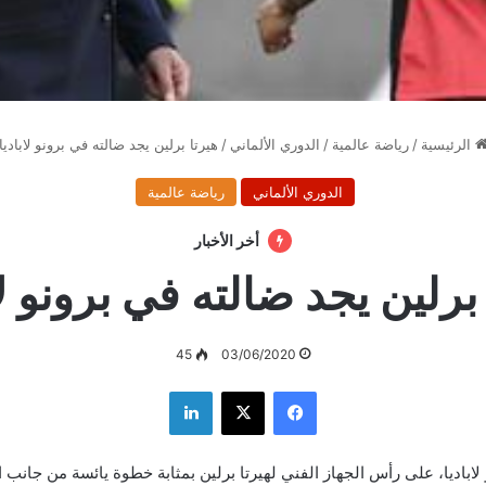
الرئيسية
/
رياضة عالمية
/
الدوري الألماني
/
هيرتا برلين يجد ضالته في برونو لاباديا
الدوري الألماني
رياضة عالمية
أخر الأخبار
برلين يجد ضالته في برونو لا
45
03/06/2020
فيسبوك
‫X
لينكدإن
و لاباديا، على رأس الجهاز الفني لهيرتا برلين بمثابة خطوة يائسة من جانب 