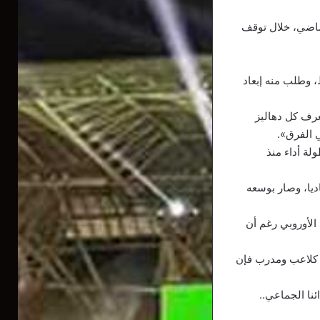
لماضي، خلال توقف
قاط فقط من منطقة الهبوط، وطلب منه إبعاد
يعرف كل دهاليز
 الفرق».
لة أداء منذ
ن 4 مباريات تحت قيادة لاباديا، وصار بوسعه
دوري الأوروبي رغم أن
 35 عامًا في الدوري الألماني كلاعب ومدرب فإن
ئنا الجماعي..