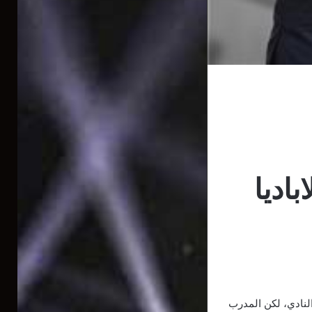
باديا
النادي، لكن المدرب