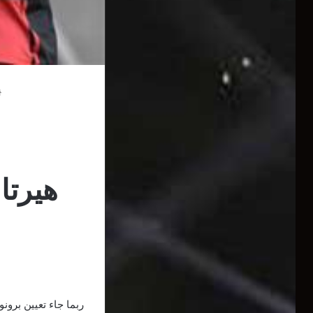
هيرتا 
ربما جاء تعيين برون