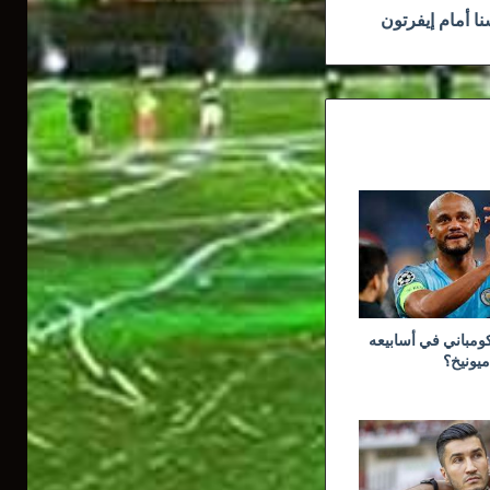
نا أمام إيفرتون
ومباني في أسابيعه
ميونيخ؟