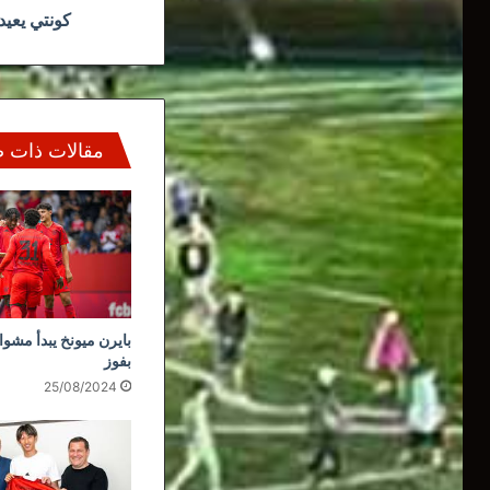
كونتي يعيد 
مقالات ذات 
بايرن ميونخ يبدأ مشوا
بفوز
25/08/2024