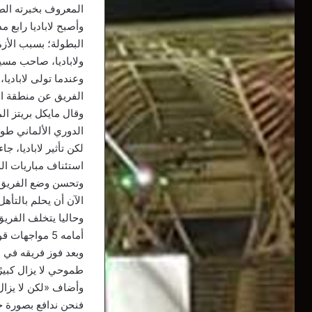
المعروف بخبرته الطو
وأصبح لاباديا رابع 
البطولة؛ بسبب الأزم
ولاباديا، صاحب مسيرة حافلة في
الفريق عن منطقة ا
وقال مايكل بريتز ال
الدوري الألماني طو
لكن تأثير لاباديا، ج
استئناف مباريات ا
الآن أن يحلم بالتأه
أمامه 5 مواجهات قوية بداية بلقاء بوروسيا دورتموند على ملعب الأخير، السبت المقبل.
طموحي لا يزال كبيرًا
وأضاف «لكن لا يزال 
فنحن ندافع بصورة ج