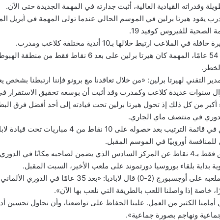
يلة وقدراته القيادية العالية، أثبت جدارته في المهمة الجديدة حتى الآن.
مدرب يقود هيرتا برلين في الموسم الحالي عندما تولى المهمة في أبريل ا
ة الصحية للفيروس كوفيد 19.
 الملاعب ارتبط خلالها بـ10 أندية مختلفة كلاعب ومدرب.
وعندما تولى لاباديا، 54 عامًا، المهمة كان هيرتا برلين على بعد 6 ن
لخطر.
مدير التقني لهيرتا برلين: «من خلال تعاقدنا مع برونو فإننا ارتبطنا بشخص 
ال سنوات عديدة كلاعب وكمدرب وقد أثبت أن بوسعه تحقيق الاستقرار في
اء أكبر من كل ذلك إذ تحول هيرتا برلين تحت قيادته إلى أحد أفضل فرق البطو
لدوري في منتصف ماي الجاري.
وتحسن وضع الفريق في قائمة الترتيب بعد حصوله على 10 نقاط م
ل للمنافسة أوروبيًا في الموسم المقبل.
وحاليا يتخلف الفريق فقط بـ4 نقاط عن المركز السادس الذي يضمن لصاحبه مكانًا في ال
وبعد فوز فريقه في ملعبه على أوجسبورج (2-0) قال لاباديا: «بعد
، خاصة إذا واصلنا اللعب بالطريقة التي نلعب بها الآن».
أمامنا الكثير من العمل. علينا الحفاظ على تواضعنا، وأن نحاول تحسين أدا
ماعية ونهاجم بصورة جماعية».