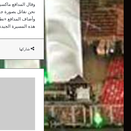
وقال المدافع ماكسي
نحن نقاتل بصورة جما
وأضاف المدافع «نطبق
هذه المسيرة الجيدة 
شاركها
كونتي
يعيد
الإنتر
إلى
طريق
الأحلام