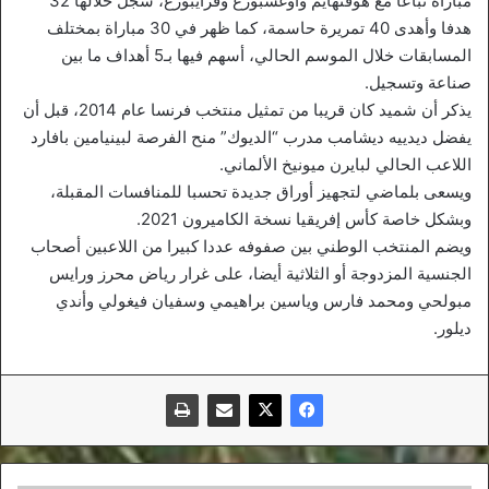
مباراة تباعا مع هوفنهايم وأوغسبورغ وفرايبورغ، سجل خلالها 32
هدفا وأهدى 40 تمريرة حاسمة، كما ظهر في 30 مباراة بمختلف
المسابقات خلال الموسم الحالي، أسهم فيها بـ5 أهداف ما بين
صناعة وتسجيل.
يذكر أن شميد كان قريبا من تمثيل منتخب فرنسا عام 2014، قبل أن
يفضل ديدييه ديشامب مدرب “الديوك” منح الفرصة لبينيامين بافارد
اللاعب الحالي لبايرن ميونيخ الألماني.
ويسعى بلماضي لتجهيز أوراق جديدة تحسبا للمنافسات المقبلة،
وبشكل خاصة كأس إفريقيا نسخة الكاميرون 2021.
ويضم المنتخب الوطني بين صفوفه عددا كبيرا من اللاعبين أصحاب
الجنسية المزدوجة أو الثلاثية أيضا، على غرار رياض محرز ورايس
مبولحي ومحمد فارس وياسين براهيمي وسفيان فيغولي وأندي
ديلور.