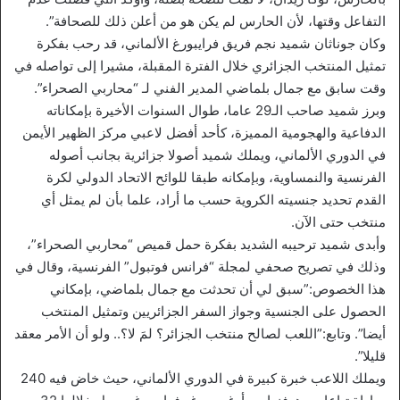
التفاعل وقتها، لأن الحارس لم يكن هو من أعلن ذلك للصحافة”.
وكان جوناثان شميد نجم فريق فرايبورغ الألماني، قد رحب بفكرة
تمثيل المنتخب الجزائري خلال الفترة المقبلة، مشيرا إلى تواصله في
وقت سابق مع جمال بلماضي المدير الفني لـ “محاربي الصحراء”.
وبرز شميد صاحب الـ29 عاما، طوال السنوات الأخيرة بإمكاناته
الدفاعية والهجومية المميزة، كأحد أفضل لاعبي مركز الظهير الأيمن
في الدوري الألماني، ويملك شميد أصولا جزائرية بجانب أصوله
الفرنسية والنمساوية، وبإمكانه طبقا للوائح الاتحاد الدولي لكرة
القدم تحديد جنسيته الكروية حسب ما أراد، علما بأن لم يمثل أي
منتخب حتى الآن.
وأبدى شميد ترحيبه الشديد بفكرة حمل قميص “محاربي الصحراء”،
وذلك في تصريح صحفي لمجلة “فرانس فوتبول” الفرنسية، وقال في
هذا الخصوص:”سبق لي أن تحدثت مع جمال بلماضي، بإمكاني
الحصول على الجنسية وجواز السفر الجزائريين وتمثيل المنتخب
أيضا”. وتابع:”اللعب لصالح منتخب الجزائر؟ لمَ لا؟.. ولو أن الأمر معقد
قليلا”.
ويملك اللاعب خبرة كبيرة في الدوري الألماني، حيث خاض فيه 240