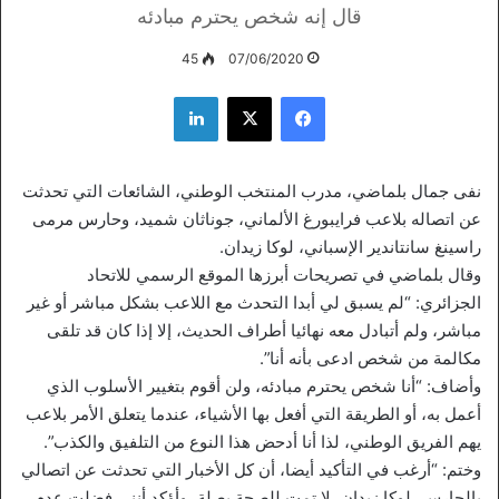
قال إنه شخص يحترم مبادئه
45
07/06/2020
فيسبوك
‫X
لينكدإن
نفى جمال بلماضي، مدرب المنتخب الوطني، الشائعات التي تحدثت
عن اتصاله بلاعب فرايبورغ الألماني، جوناثان شميد، وحارس مرمى
راسينغ سانتاندير الإسباني، لوكا زيدان.
وقال بلماضي في تصريحات أبرزها الموقع الرسمي للاتحاد
الجزائري: “لم يسبق لي أبدا التحدث مع اللاعب بشكل مباشر أو غير
مباشر، ولم أتبادل معه نهائيا أطراف الحديث، إلا إذا كان قد تلقى
مكالمة من شخص ادعى بأنه أنا”.
وأضاف: “أنا شخص يحترم مبادئه، ولن أقوم بتغيير الأسلوب الذي
أعمل به، أو الطريقة التي أفعل بها الأشياء، عندما يتعلق الأمر بلاعب
يهم الفريق الوطني، لذا أنا أدحض هذا النوع من التلفيق والكذب”.
وختم: “أرغب في التأكيد أيضا، أن كل الأخبار التي تحدثت عن اتصالي
بالحارس، لوكا زيدان، لا تمت للصحة بصلة، وأؤكد أنني فضلت عدم