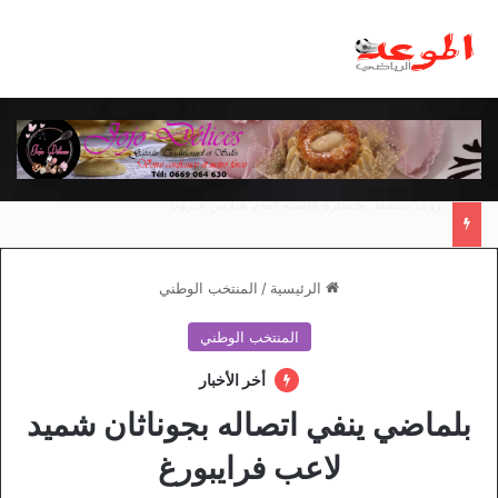
مانشستر يونايتد يقدم أسوأ نسخة منذ 38 عاما
الرئيسية
/
المنتخب الوطني
المنتخب الوطني
أخر الأخبار
بلماضي ينفي اتصاله بجوناثان شميد
لاعب فرايبورغ