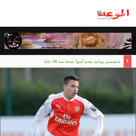
مانشستر يونايتد يقدم أسوأ نسخة منذ 38 عاما