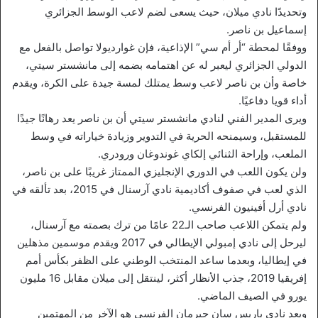
وتحديدًا نادي ميلان، حيث يسعى لضم لاعب الوسط الجزائري
إسماعيل بن ناصر.
ووفقًا لمحطة “أر أم سي” الإذاعية، فإن غوارديولا تواصل بالفعل مع
الدولي الجزائري ليعبر له عن اهتمامه بضمه إلى مانشستر سيتي،
خاصة وأن بن ناصر لاعب وسط يمتلك لمسة جيدة على الكرة، ويقدم
أداء قويا دفاعيًا.
ويرى المدير الفني لنادي مانشستر سيتي أن بن ناصر يعد رهانًا جيدًا
للمستقبل، وسيمنحه الحرية في التدوير وزيادة خياراته في وسط
الملعب، وإراحة الثنائي إلكاي غوندوغان ورودري.
ولن يكون اللعب في الدوري الإنجليزي الممتاز غريبًا على بن ناصر،
الذي لعب في صفوف أكاديمية نادي آرسنال في 2015، بعد تألقه في
نادي أرل أفينيون الفرنسي.
ولم يتمكن اللاعب صاحب الـ22 عامًا من ترك بصمته مع آرسنال،
ليرحل إلى نادي إمبولي الإيطالي في 2017 ويقدم موسمين مذهلين
في إيطاليا، وبعدما ساعد المنتخب الوطني على الظفر بكأس أمم
إفريقيا 2019، جذب الأنظار أكثر، لينتقل إلى ميلان مقابل 16 مليون
يورو في الصيف الماضي.
ويعد نادي باريس سان جيرمان الفرنسي هو الآخر من المهتمين