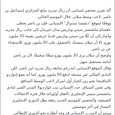
أكد تقرير صحفي إسباني، أن ريال مدريد يتابع الجزائري إسماعيل بن
ناصر، لاعب وسط ميلان، خلال الموسم الحالي.
ووفقًا لموقع “ديفنسا سنترال” الإسباني، فإن بن ناصر يحظى
باهتمام مانشستر سيتي وباريس سان جيرمان إلى جانب ريال مدريد.
وأشار إلى أن كلًا من سيتي وباريس قدما عرضين بقيمة 30 مليون
يورو، إلا أن ميلان يتمسك بالحصول على 50 مليون يورو، للاستغناء
عن بن ناصر.
وأوضح أن ميلان يرى 30 مليون يورو مبلغًا سخيفًا، لأن بن ناصر
أمامه مستقبل مبهر.
وقال الموقع الإسباني، إنه رغم متابعة ريال مدريد لبن ناصر، لكن
النادي الملكي غير مستعد لدفع 50 مليون يورو، كما أنه يضع إدواردو
كامافينجا نجم رين كخيار أول لمركز لاعب الوسط المدافع.
وفي نفس السياق، حدد الإسباني بيب غوارديولا المدير الفني لنادي
مانشستر سيتي الإنجليزي بالفعل أولوياته خلال فترة الانتقالات
الصيفية، والتحضير للموسم الجديد رفقة بطل الدوري الإنجليزي
الممتاز في آخر موسمين.
ويبدو أن المدرب الإسباني قد وجه أنظاره نحو الدوري الإيطالي،