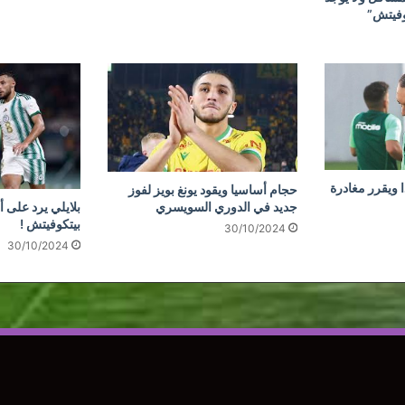
وفيتش”
 ويقرر مغادرة
حجام أساسيا ويقود يونغ بويز لفوز
جديد في الدوري السويسري
بلايلي يرد على أ
بيتكوفيتش !
30/10/2024
30/10/2024