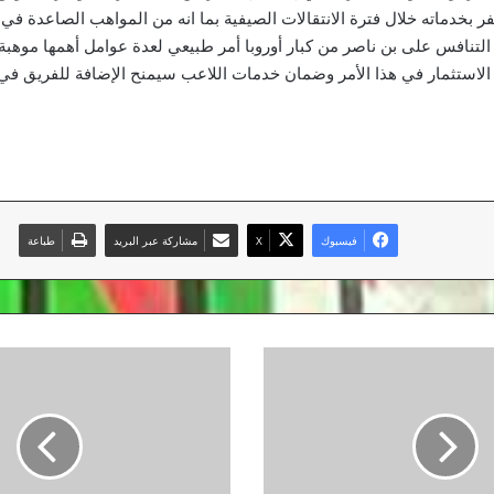
ر بخدماته خلال فترة الانتقالات الصيفية بما انه من المواهب الصاعدة في
لتنافس على بن ناصر من كبار أوروبا أمر طبيعي لعدة عوامل أهمها موهب
يد الاستثمار في هذا الأمر وضمان خدمات اللاعب سيمنح الإضافة للفريق في
فيسبوك
‫X
مشاركة عبر البريد
طباعة
104
إصابة
جديدة
بفيروس
كورونا
و9