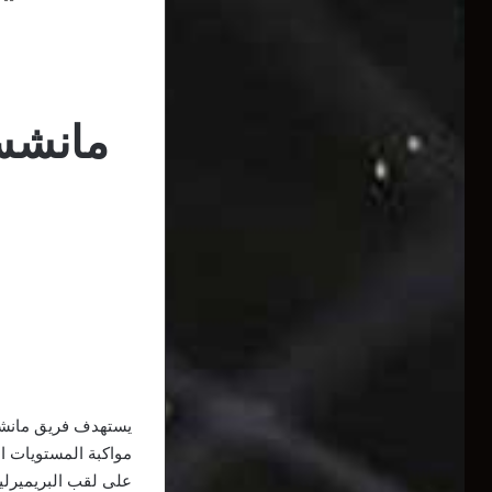
مانشست
يستهدف فريق مانشستر
مواكبة المستويات ا
على لقب البريميرليغ