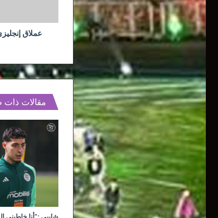
بن
رحمة
عملاق إنجليزي
مقالات ذات 
شايبي :”أنا خاطيني ال