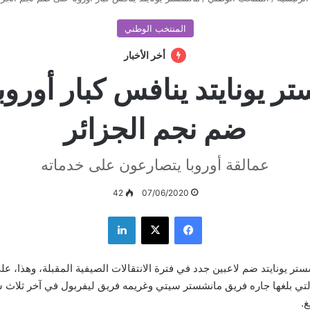
المنتخب الوطني
أخر الأخبار
ر يونايتد ينافس كبار أوروب
ضم نجم الجزائر
عمالقة أوروبا يتصارعون على خدماته
42
07/06/2020
فيسبوك
‫X
لينكدإن
 يونايتد ضم لاعبين جدد في فترة الانتقالات الصيفية المقبلة، وهذا، عل
لتي بلغها جاره فريق مانشستر سيتي وغريمه فريق ليفربول في آخر ثلاث س
.