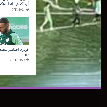
أي “كلاش” اتجاه بيتك
17/11/2024
غويري احتياطي مجددا
رين !
03/11/2024