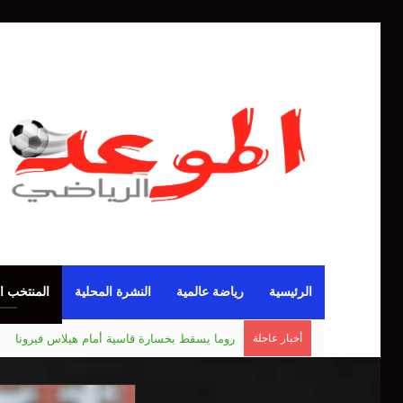
الرئيسية
رياضة عالمية
النشرة المحلية
المنتخب ا
أخبار عاجلة
مانشستر يونايتد يقدم أسوأ نسخة منذ 38 عاما