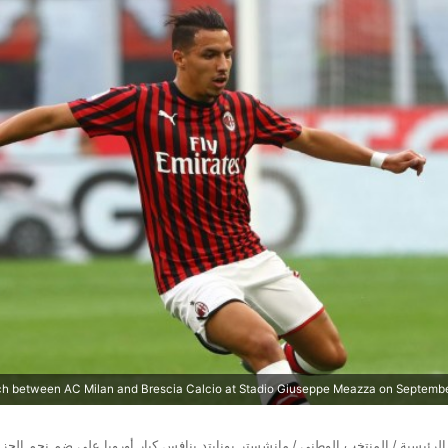
لرئيسية
/
المنتخب الوطني
/
مانشستر يونايتد ينافس كبار أوروبا على ضم نجم الجزا