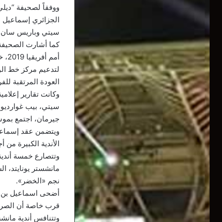
ووفقاً لصحيفة “ديلي
الجزائري إسماعيل 
سيتي وباريس سان جي
كما أشارت الصحيفة
أمم
لتدعيم مركز خط الو
العودة المرتقبة للف
وكانت تقارير إعلام
سيتي، بيب غوارديولا
جيرمان، اجتمع بمو
الأندية الكبيرة من 
وتتصارع خمسة أندية
مانشستر يونايتد، ا
نجم «الخضر».
أضحى اسماعيل بن نا
قرب خاصة أن الصراع 
وتتنافس أندية مانش