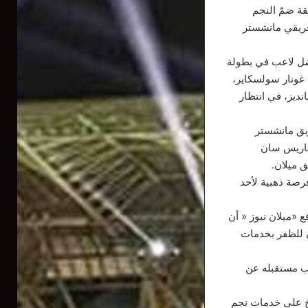
قة ضمّ النجم
فريقي مانشستر
ضل لاعب في بطولة
ليه غونار سولسكاير،
ديز، في انتظار
ريق مانشستر
لباريس سان
 ميلان.
50 مليون يورو، مما يُمثل فرصة ذهبية لأحد
«ميلان نيوز « أن
ن للظفر بخدمات
قب مستقبله عن
يخ على خدمات نجم