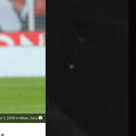
during the Serie A match between AC Milan and Brescia Calcio at Stadio Giuseppe Meazza on September 1, 2019 in Milan, Italy.
ا