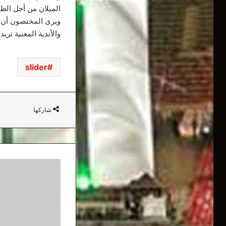
الميلان من أجل الظف
ويرى المختصون أن ا
والأندية المعنية تر
slider
شاركها
عملاق
إنجليزي
آخر
يدخل
سباق
انتداب