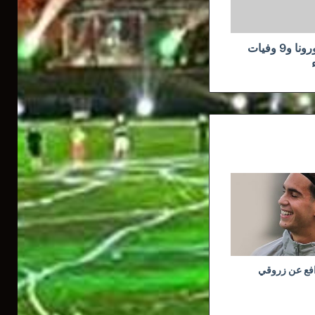
104 إصابة جديدة بفيروس كورونا و9 وفيات
افع عن زروقي