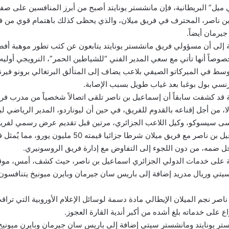
 ميل” البريطانية، فإن مانشستر يونايتد أصبح من أبرز المنافسين على صف
بن ناصر، المحترف في فريق ميلان، والذي يحظى كذلك باهتمام قوي من 
رمان أيضاً.
 إلى أن مسؤولي فريق مانشستر يونايتد يتابعون عن كثب تطور موهبة أف
 أفريقيا 2019، خصوصاً أنها تأتي مع سعي المدير الفني “للشياطين الحمر”، النرويجي أو
سط في الميركاتو الصيفي بلاعب يضاف إلى المتألق البرتغالي برونو فيرنان
رنسي بول بوغبا بعد غياب طويل بسبب الإصابة.
ية قد كشفت سابقاً أن إسماعيل بن ناصر تلقى اتصالاً شخصياً من مدرب ف
، من أجل إقناعه بالقدوم للفريق، في حين أن ليوناردو، المدير الرياضي 
سى سيسوكو، وكيل اللاعب الجزائري، مرتين قبل تقديم عرض رسمي لفريق
ويتضمن عقد إسماعيل بن ناصر مع فريق ميلان شرطا جزائيا قيمته 
أجل ضمه، من دون اللجوء إلى التفاوض مع إدارة فريق الروسونيري.
 على خدمات الدولي الجزائري اسماعيل بن ناصر، حيث كشف، أمس، موقع 
لسيتي وريال مدريد إضافة إلى باريس سان جيرمان وبايرن ميونيخ يتنافسو
صر نجم الميلان الإيطالي مادة دسمة لوسائل الإعلام الأوروبية التي ترا
على خدماته بلغ أشده من أكبر أندية القارة العجوز.
ستر يونايتد ومانشستر سيتي إضافة إلى باريس سان جيرمان وبايرن ميون