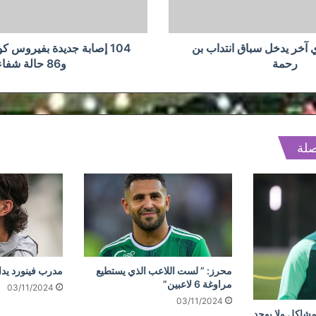
وفيات
و86
حالة
شفاء
 آخر يدخل سباق انتداب بن
رحمة
و86 حالة شفاء
صلة
محرز: ” لست اللاعب الذي يستطيع
مدرب فينورد يد
مراوغة 6 لاعبين”
03/11/2024
03/11/2024
مشاكل ولا يوجد