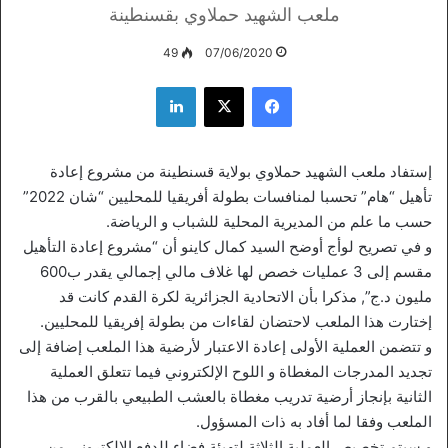
ملعب الشهيد حملاوي بقسنطينة
49
07/06/2020
فيسبوك
‫X
لينكدإن
إستفاد ملعب الشهيد حملاوي بولاية قسنطينة من مشروع إعادة
تأهيل “هام” تحسبا لمنافسات بطولة أفريقيا للمحليين “شان 2022”
حسب ما علم من المديرية المحلية للشباب و الرياضة.
و في تصريح لوأج أوضح السيد كمال كاينو أن “مشروع إعادة التأهيل
مقسم إلى 3 عمليات خصص لها غلاف مالي إجمالي يقدر ب600
مليون د.ج”, مذكرا بأن الاتحادية الجزائرية لكرة القدم كانت قد
إختارت هذا الملعب لاحتضان لقاءات من بطولة إفريقيا للمحليين.
و تتضمن العملية الأولى إعادة الاعتبار لأرضية هذا الملعب إضافة إلى
تجديد المدرجات المغطاة و اللوح الإلكتروني فيما تتعلق العملية
الثانية بإنجاز أرضية تدريب مغطاة بالعشب الطبيعي بالقرب من هذا
الملعب وفقا لما أفاد به ذات المسؤول.
و سيتم تخصيص العملية الثلاثة لتهيئة فضاء للدفع الإلكتروني من