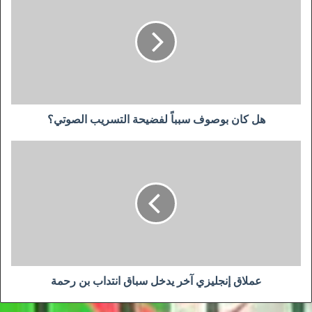
كان
بوصوف
سبباً
لفضيحة
التسريب
الصوتي؟
هل كان بوصوف سبباً لفضيحة التسريب الصوتي؟
عملاق
إنجليزي
آخر
يدخل
سباق
انتداب
بن
رحمة
عملاق إنجليزي آخر يدخل سباق انتداب بن رحمة