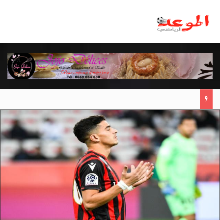
مانشستر يونايتد يقدم أسوأ نسخة منذ 38 عاما