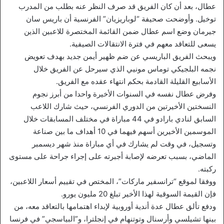
عطال، بعد أن كان الفريق قد صرف النظر عنه بطلب من المدرب
توخيل. وأوضحت صحيفة “لوباريزيان” الفرنسية أن باريس سان
جيرمان وضع اسم عطال ضمن القائمة المختصرة للاعبين الذين
يسعى للتعاقد معهم في فترة الانتقالات الصيفية.
ويبحث الفريق الباريسي عن ضم ظهير أيمن جديد بهدف تعويض
نجمه البلجيكي توماس مونيي الذي سيرحل عن الفريق خلال
الأسابيع القليلة القادمة بحكم انتهاء عقده مع الفريق.
وفرض عطال نفسه في السنوات الأخيرة واحدا من أبرز نجوم
النسختين الأخيرتين من الدوري الفرنسي، حيث شارك اللاعب
السابق لنادي بارادو في 44 مباراة في مختلف المسابقات خلال
الموسمين الأخيرين أسهم فيهما في 10 أهداف ما بين صناعة
وتسجيل، في وقت لم يشارك في أي مباراة منذ شهر ديسمبر
الماضي، بسبب تعرضه لإصابة أجبرته على إجراء جراحة على مستوى
ركبته.
ووفقا لموقع “ترانسفير ماركات”، المختص في تقييم أسعار اللاعبين،
فإن القيمة السوقية لهذا الأخير تبلغ 20 مليون يورو.
ودفع تألق عطال عدة أندية أوروبية لإبداء اهتمامها بالتعاقد معه، من
بينها تشيلسي وأرسنال وتوتنهام في إنجلترا، و”البياسجي” في فرنسا