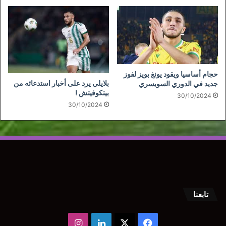
حجام أساسيا ويقود يونغ بويز لفوز
بلايلي يرد على أخبار استدعائه من
جديد في الدوري السويسري
بيتكوفيتش !
30/10/2024
30/10/2024
تابعنا
‫X
فيسبوك
لينكدإن
انستقرام