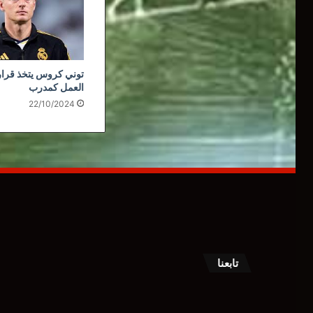
توني كروس يتخذ قراره
العمل كمدرب
22/10/2024
تابعنا