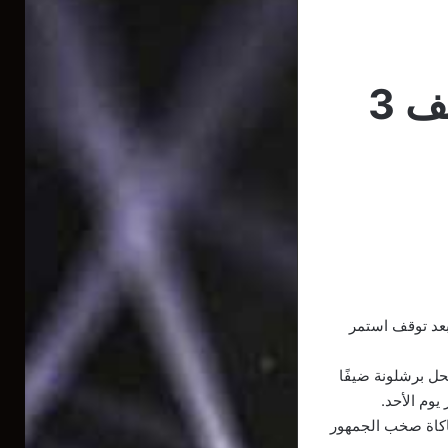
عجلة الليجا تعود للدوران بعد توقف 3
بعد توقف استمر
حل برشلونة ضيفًا
يوم الأحد.
اكاة صخب الجمهور