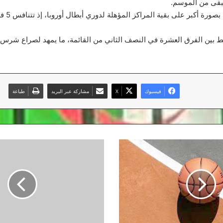
تبقى من الموسم.
كما تحتدم ا
نقطة فقط بين الفرق العشرة في النصف الثاني من القائمة، ما يمهد لصراع شرس 
فيسبوك
‫X
مشاركة عبر البريد
طباعة
هيريرا
لمبابي:
باريس
لا
يبيع
نجومه