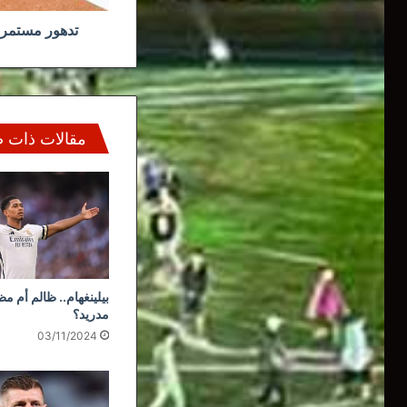
تدهور مستمر ت
مقالات ذات 
بيلينغهام.. ظالم أم م
مدريد؟
03/11/2024