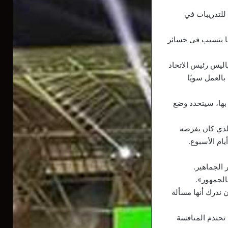
للتدريبات في
بما يتسبب في خسائر
ليس رئيس الاتحاد
بالعمل سويًا
 بها، سيتحدد وضع
الذي كان يفرضه
يام الأسبوع.
 الجماهير.
الجمهور».
 ندرك أنها مسألة
 تحتدم المنافسة