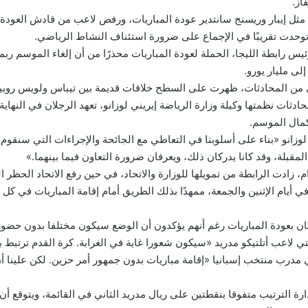
از.
 مثل إيبار وريسنج سانتدير عودة المباريات، ورفض لاعب من قادش العودة 
ا توحدت تقريبًا في الإجماع على ضرورة استئناف النشاط الرياضي.
ئيس رابطة الليجا، الحملة لعودة المباريات محذرًا من أن إلغاء الموسم ر
لى مليار يورو.
 من المحادثات، ظهرت على السطح خلافات قديمة بين تيباس ولويس روبيا
ادثات نظمتها وكيلة وزارة الرياضة إيريني لوزانو، تعهد الرجلان في النهاية 
كمال الموسم.
وزانو «بناء على أسلوبنا في التعاطي مع الجائحة والإجراءات التي سنقوم
لمقبلة، وقد كانا يدركان ذلك، ويعرفان ضرورة التعاون فيما بينهما.»
ام، زادت الرابطة من تمويلها للوزارة والاتحاد، في حين رفع الاتحاد الحظر 
ي أيام الإثنين والجمعة، ممهدًا بذلك الطريق أمام إقامة المباريات في كل أ
ان بعودة المباريات رغم أنهم يؤكدون أن الوضع سيكون مختلفا بدون حضور
 لاعب أتلتيكو مدريد «سيكون شعورا غاية في الغرابة. كرة القدم ترتبط ب
مدرب منتخب إسبانيا «إقامة مباريات بدون جمهور أمر حزين. لكن علينا أن
رة الترتيب متفوقا بنقطتين على ريال مدريد الثاني في القائمة، ويتوقع أن