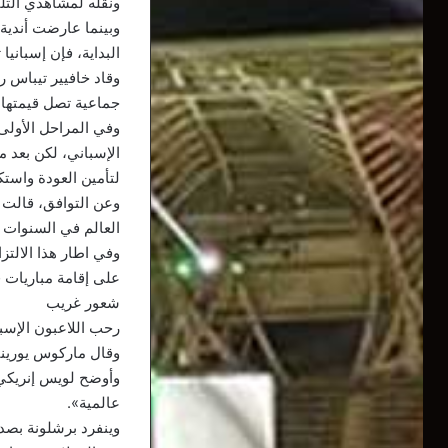
ونقله لمشاهدي التلف
وبينما عارضت أندية
البداية، فإن إسباني
وقاد خافيير تيباس ر
جماعية تصل قيمتها إ
وفي المراحل الأولى
الإسباني، لكن بعد مح
لتأمين العودة واست
وعن التوافق، قالت ل
العالم في السنوات ا
وفي اطار هذا الالتز
على إقامة مباريات ف
شعور غريب
رحب اللاعبون الإسب
وقال ماركوس يورينتي
وأوضح لويس إنريكي 
عالمية».
وينفرد برشلونة بصدا