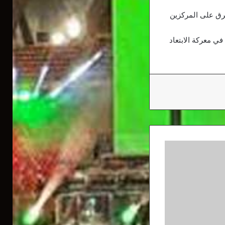
لمنافسة بصورة أكبر على بقية المراكز المؤهلة لدوري أبطال أوروبا، إذ تتنافس 5 فرق على المركزين
في معركة الابتعاد