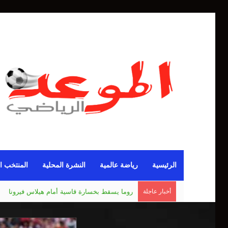
الرئيسية
رياضة عالمية
النشرة المحلية
المنتخب ا
أخبار عاجلة
مانشستر يونايتد يقدم أسوأ نسخة منذ 38 عاما