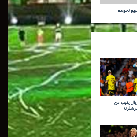
يبيع نجومه
ريال يغيب عن
برشلونة