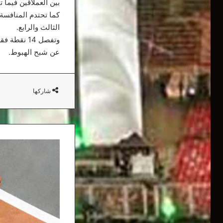
بين العملاقين فيما 
الثالث والرابع.
وتفصل 14 
عن شبح الهبوط.
شاركها
تدهور
مستمر
تعيشه
كرة
السلة
الوهرانية