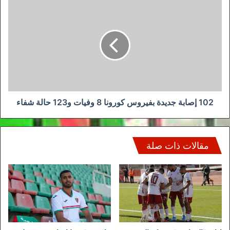
102
إصابة
جديدة
بفيروس
كورونا
8
وفيات
و123
حالة
شفاء
102 إصابة جديدة بفيروس كورونا 8 وفيات و123 حالة شفاء
مقالات ذات صلة