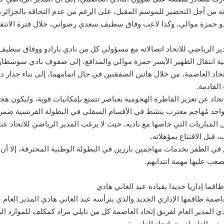
ه من أجل التحضير للموسم المقبل، على الرغم من عدم التحاقه بالجزائر
و حمزة موالي، وكذا لاعب وفاق سطيف سعدي رضواني، خلال فترة الانتقا
دير الرياضي للاتحاد اتصالاته مع مسؤولي كل من نادي بارادو ووفاق سطيف
ية انتقال الظهير الأيسر حمزة موالي والمدافع، إلى صفوف نادي سوسطار
تحاد العاصمة، من خلال هاتين الصفقتين في حال اتمامهما، إلى بناء جدار
القادمة.
حاد عن تعزيز القاطرة الهجومية بعناصر تتمتع بإمكانيات قوية، وليكون هج
اجد مُهاجم مغترب ينشط في الأقسام السفلى في البطولة الفرنسية ضمن 
ل المباريات التي خاضها مع ناديه، حيث لا يرغب المدير الرياضي للاتحاد عن
 قبل الاقتناع بمؤهلاته.
في الظفر بخدمات مهاجمين بارزين في البطولة الوطنية المحترفة، إلا أن ا
عب عليها مهمة انتدابهم.
طاقما إداريا جديدا بقيادة عبد الغاني هادي
عاصمة طاقمها الإداري الجديد والذي يترأسه عبد الغاني هادي المدير العا
ي المدير العام لفريق إتحاد العاصمة كل من نايلي مراد كمكلف للموارد ال
ر العام لفريق إتحاد العاصمة.