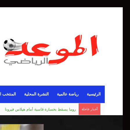
الرئيسية
رياضة عالمية
النشرة المحلية
المنتخب ا
أخبار عاجلة
مانشستر يونايتد يقدم أسوأ نسخة منذ 38 عاما