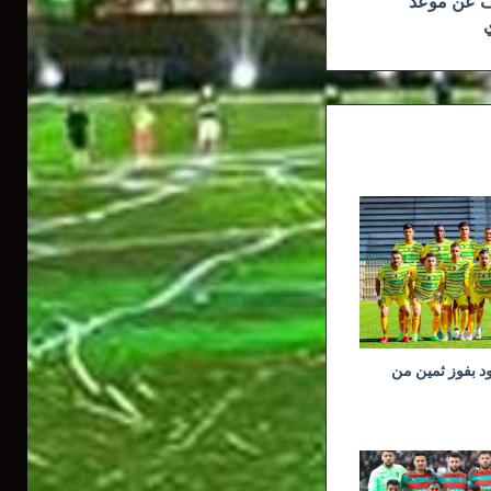
ف عن موعد
ي
ود بفوز ثمين من