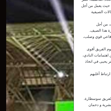
، حيث يعمل من أجل
لات الصيفية
، من أجل
ة هذا الصيف.
 دفاعي قوي وصلب،
وم الفريق أقوى
اهتمامات النادي،
تر يحيى في اتخاذ
رتباط أغلبهم
م لفريق سوسطارة.
بشرية و دحمان