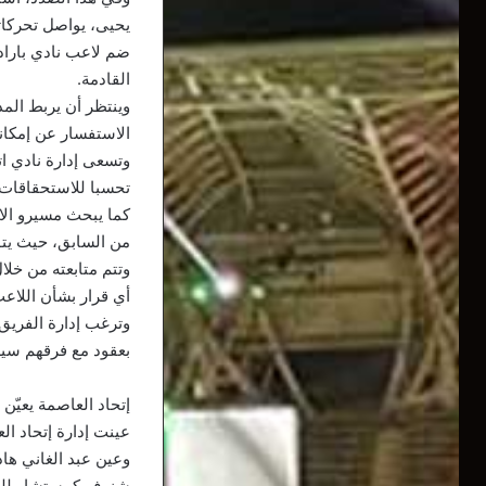
يحيى، يواصل تحركات
ضم لاعب نادي باراد
القادمة.
وينتظر أن يربط الم
الاستفسار عن إمكان
وتسعى إدارة نادي ا
تحسبا للاستحقاقات 
كما يبحث مسيرو الات
من السابق، حيث يتو
وتتم متابعته من خلا
أي قرار بشأن اللاعب،
وترغب إدارة الفريق 
بعقود مع فرقهم سيص
إتحاد العاصمة يعيّن 
عينت إدارة إتحاد ال
وعين عبد الغاني هاد
شنوف كمستشار للمدي