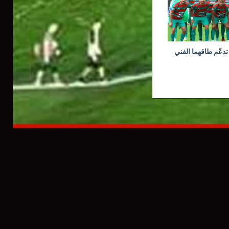
تدعّم طاقهما الفني