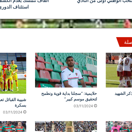
نتخب الوطني أولى من النادي
الفاف تتمسك بعدم الكش
استئناف الدور
صلة
كر الشهيد
حلايمية: “سجلنا بداية قوية ونطمح
لتحقيق موسم كبير”
شبيبة القبائل تع
بسكرة
03/11/2024
03/11/2024