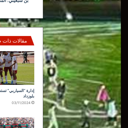
بن سبعيني: الم
مقالات ذات 
إدارة “السياربي” تستذ
بلوزداد
03/11/2024