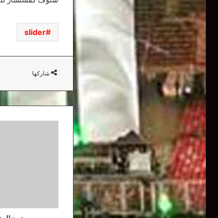
slider
شاركها
بن
سبعيني:
المنتخب
الوطني
أولى
من
النادي