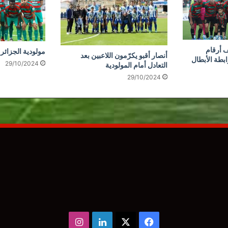
 أرقام
مولودية الجزائر 
أنصار أقبو يكرّمون اللاعبين بعد
ابطة الأبطال
29/10/2024
التعادل أمام المولودية
29/10/2024
‫X
فيسبوك
لينكدإن
انستقرام