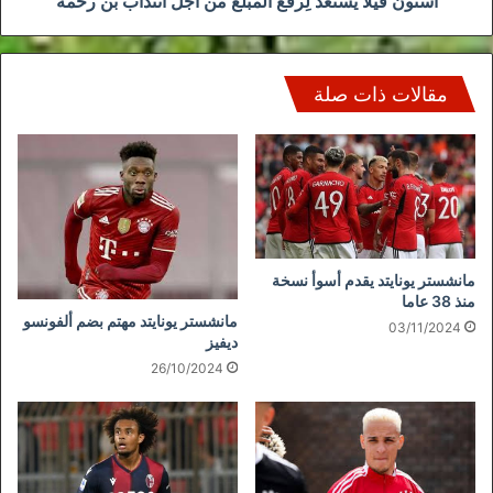
أستون فيلا يستعدّ لِرفع المبلغ من أجل انتداب بن رحمة
مقالات ذات صلة
مانشستر يونايتد يقدم أسوأ نسخة
منذ 38 عاما
مانشستر يونايتد مهتم بضم ألفونسو
03/11/2024
ديفيز
26/10/2024