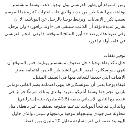
ومن المتوقع أن يظهر الفرنسي بول بوجبا، لاعب وسط مانشستر
يونايتد، مع الشياطين من جديد والذي غاب لفترات كثيرة هذا الموسم
بسبب تكرار الإصابات. ويرتبط بوجبا بالرحيل عن اليونايتد، إلا أن
تقارير عديدة تؤكد أن اللاعب سيبقى في «أولد ترافورد» ولن يرحل،
وفي ضوء هذا، يرصد «» أبرز النتائج المتوقعة إذا بقى النجم الفرنسي
في قلعة أولد ترافورد.
توفير نفقات
حال تأكد بقاء بوجبا داخل صفوف مانشستر يونايتد، فمن المتوقع أن
يُنهي سولسكاير، المدير الفني للشياطين الحمر، اهتمامه ببعض
الأهداف التي حددها للتعاقد معها في الصيف المقبل.
فبقاء بوجبا يعني أن سولسكاير قد ينهي اهتمامه بضم الغاني توماس
بارتي، نجم خط وسط أتلتيكو مدريد، والذي يمتلك شرطًا جزائيًا في
عقده مع النادي الإسباني بقيمة (43.5 مليون جنيه إسترليني).
وبالتالي، قد يلجأ اليونايتد لتدعيم صفوفه بصفقات غير باهظة، مثل
محاولة ضم جودي بيلينجهام موهبة برمنجهام سيتي، والذي حاول
اليونايتد ضمه في فترة سابقة مقابل 20 مليون يورو فقط.