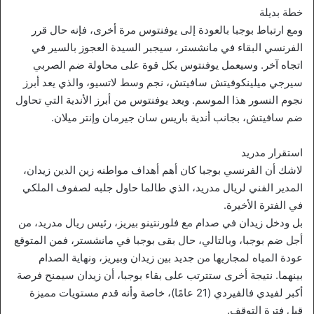
خطة بديلة
ومع ارتباط بوجبا بالعودة إلى يوفنتوس مرة أخرى، فإنه حال قرر
الفرنسي البقاء في مانشستر، سيجبر السيدة العجوز بالسير في
اتجاه آخر. وسيعمل يوفنتوس بكل قوة على محاولة ضم الصربي
سيرجي ميلينكوفيتش سافيتش، نجم وسط لاتسيو، والذي يعد أبرز
نجوم النسور هذا الموسم. ويعد يوفنتوس من أبرز الأندية التي تحاول
ضم سافيتش، بجانب أندية باريس سان جيرمان وإنتر ميلان.
استقرار مدريد
لاشك أن الفرنسي بوجبا كان أهم أهداف مواطنه زين الدين زيدان،
المدير الفني لريال مدريد، الذي طالما حاول جلبه لصفوف الملكي
في الفترة الأخيرة.
بل ودخل زيدان في صدام مع فلورنتينو بيريز، رئيس ريال مدريد، من
أجل ضم بوجبا، وبالتالي، حال بقى بوجبا في مانشستر، فمن المتوقع
عودة المياه لمجاريها من جديد بين زيدان وبيريز، ونهاية الصدام
بينهما. نتيجة أخرى ستترتب على بقاء بوجبا، أن زيدان سيمنح فرصة
أكبر لفيدي فالفيردي (21 عامًا)، خاصة وأنه قدم مستويات مميزة
قبل فترة التوقف.