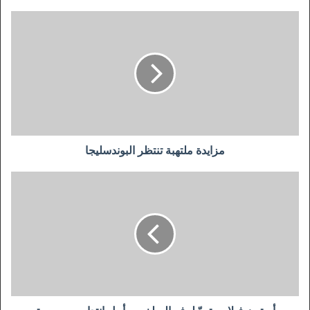
مزايدة
ملتهبة
تنتظر
البوندسليجا
مزايدة ملتهبة تنتظر البوندسليجا
أستون
فيلا
يستعدّ
لِرفع
المبلغ
من
أجل
انتداب
بن
رحمة