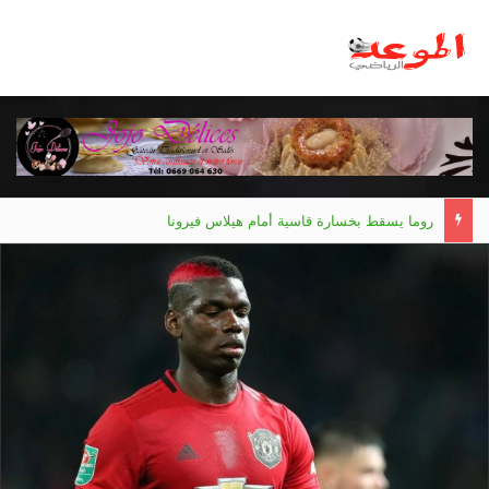
روما يسقط بخسارة قاسية أمام هيلاس فيرونا