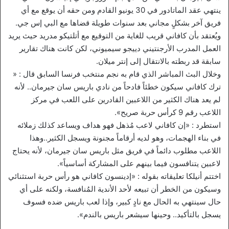
ينتهي عقد الماتادور في 30 يونيو القادم ومن حقه أن يوقع مع أي
فريق آخر بشكلٍ مجاني بعد سنوات طويلة قضاها مع البي إس جي.
ويُعتقد بأن كافاني قريب للغاية من التوقيع مع أتلتيكو مدريد حيث يريد
العمل المدرب الأرجنتيني دييجو سيميوني، لكن كانت هناك تقارير
سابقة قد ربطته بالانتقال إلى إنتر ميلان.
وخلال البث المباشر الذي قام به نجم منتخب فرنسا السابق قال : «
ترك كافاني سيكون خطئاً فادحاً من نادي باريس سان جيرمان.. لأنه
لم يعد هناك الكثير من اللاعبين القادرين على اللعب في مركز
اللاعب رقم 9 كرأس حربة صريح».
استطرد : «إن كافاني لاعب مُذهل فهو هداف ويساعد كذلك زملائه
في بناء الهجمات، وهو لديه أرقاماً مجنونة ويسجل الكثير..وهذا
اللاعب مطلوب دائماً في فريق مثل باريس سان جيرمان، لأنه يحتاج
لاعبين يتنافسون فيما بينهم على المشاركة أساسياً».
اختتم أنيلكا تعليقاته بقوله : «إدينسون كافاني هو رأس حربة استثنائي
وسيكون من الخطر أن تبيعه لأحد الأندية المُنافسة، ولكنه على أي
حال سينتهي به الحال مع نادٍ كبير، وإذا لعب باريس ضده فسوف
يسجل بالتأكيد.. وحينها سيشعر باريس بالندم».