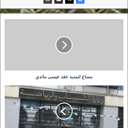
مساع
لتمديد
عقد
عيسى
ماندي
مساع لتمديد عقد عيسى ماندي
وزارة
الشباب
والرياضة
تتخذ
الخطوة
الأولى
نحو