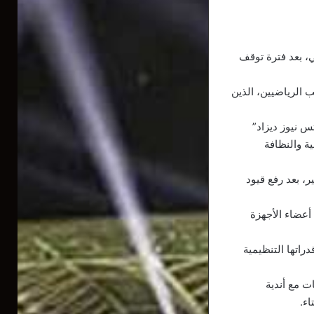
ي، بعد فترة توقف
 الرياضيين، الذين
س نيوز ديزاد”
ة والنظافة
، بعد رفع قيود
أعضاء الأجهزة
اتها التنظيمية
ها التنفيذي مساء الخميس، أنها ستعقد 3 اجتماعات مع أندية
اء.