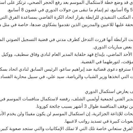
ئري قد وضع خطة لاستكمال الموسم بعد رفع الحجر الصحي، ترتكز على استئ
مكتب التنفيذي للرابطة بقرار اتحاد الكرة القاضي بمساعدة الفرق التي أ
حقة عليها للاعبين والمدربين الذين تقدموا بشكاوى ضدها، خاصة في مثل ه
نت الرابطة أنها قررت التدخل كطرف مدني في قضية التسجيل الصوتي ا
بعض مباريات الدوري.
الأحد الماضي، بإيداع فهد حلفاية المدير العام لنادي وفاق سطيف، ووكيل ا
ؤقت، لتورطهما في القضية.
 سترفع دعوى قضائية ضد إبراهيم ساعو، الرئيس السابق لنادي اتحاد بسك
ت التي اتخذها وزير الشباب والرياضة، سيد علي، في سبيل محاربة الفساد.
 يعارض استكمال الدوري
دير الفني لجمعية أولمبي الشلف، رفضه لاستكمال منافسات الموسم في 
نافسة طوال 3 أشهر بسبب جائحة كورونا.
ت للإذاعة الجزائرية، إن استكمال الموسم لن يكون مفيدًا ولن يخدم الأندي
عوبات كبيرة في تسديد رواتب لاعبيها.
لفرق ستعاني خاصة تلك التي لا تملك الإمكانيات والتي ستجد صعوبة كبيرة