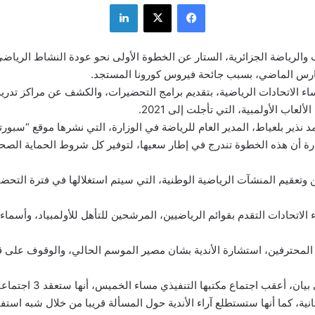
فيسبوك
‫X
لينكدإن
 والرياضة الجزائرية، الستار عن الخطوة الأولى نحو عودة النشاط الرياض
س الماضي، بسبب جائحة فيروس كورونا المستجد.
ء الاتحادات الرياضية، بتقديم برامج التحضيرات، والكشف عن مراكز تدريب
ألعاب الأولمبية، التي تأجلت إلى 2021.
نذير بلعياط، المدير العام للرياضة في الوزارة، التي نشرها موقع “سبورت
زارة أن هذه الخطوة تندرج في إطار سعيها، لتوفير كل شروط الحماية الصحي
 وتعقيم المنشآت الرياضية الوطنية، التي سيتم استغلالها في فترة التحضير
لاتحادات التقدم بقوائم الرياضيين، المرشحين للتأهل للأولمبياد، وأسماء 
لمحترفين، استشارة الأندية بشان مصير الموسم الحالي، والوقوف على قدر
وكشفت الرابطة في بيان، أعقب اجتماع مكتب
انية، كما أنها ستستطلع آراء الأندية حول المسألة قريبا من خلال شبه استفت