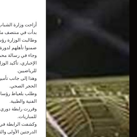
أزاحت وزارة الشباب
بدأت في منتصف مار
وطالبت الوزارة رؤسا
ضمنوا تأهلهم لدورة ال
وجاء في رسالة محمد 
الإخباري، تأكيد الو
للرياضيين.
وهذا إلى جانب تأمين
الحجر الصحي.
وطلب بلعياط رؤساء ا
الفنية والطبية.
وقررت رابطة دوري ا
للمباريات.
الدرجتين الأولى والث