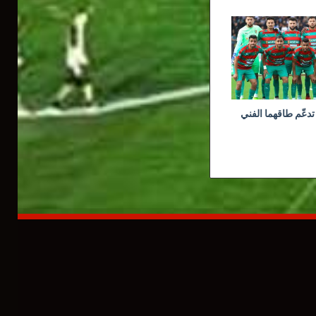
تدعّم طاقهما الفني