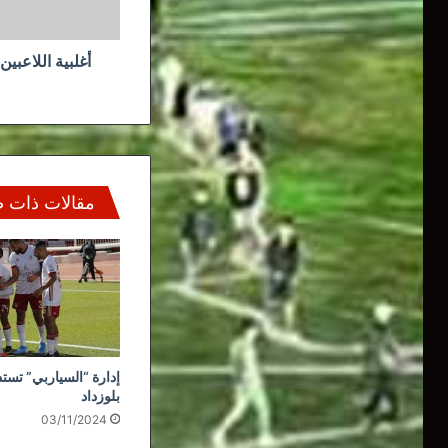
أغلبية اللاعبي
مقالات ذات 
إدارة “السياربي” تستذ
بلوزداد
03/11/2024