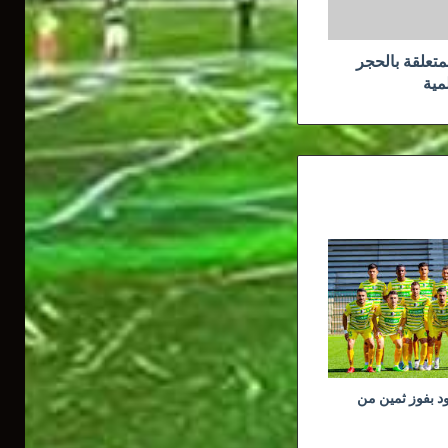
متعلقة بالحجر
مية
ود بفوز ثمين من