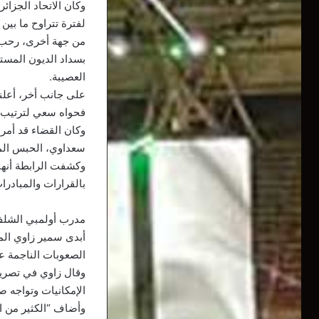
وكان الاتحاد الجزا
لفترة تتراوح ما بين 5 و6 أسابيع، ثم إتمام ما تبقى من جولات الدوري في غضون 8 أسابيع.
من جهة أخرى، رحب ال
بسداد الديون المست
العصيبة.
على جانب أخر، أعل
فحواه سعي لترتيب 
وكان القضاء قد أمر 
سعداوي، الحبس الم
وكشفت الرابطة أنها
بالقرارات والمبادرا
مدرب أولمبي الشلف
أبدى سمير زاوي الم
الصعوبات الناجمة عن توقف الم
وقال زاوي في تصريحا
الإمكانيات وتواجه ص
وأضاف “الكثير من ا