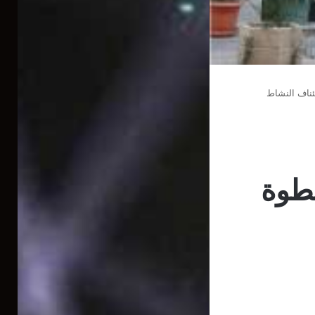
ئناف النشاط
خطوة