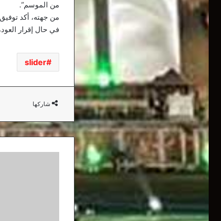
من الموسم”.
من جهته، أكد توفيق 
في حال إقرار العودة
slider
شاركها
أغلبية
اللاعبين
وافقوا
على
تخفيض
أجورهم