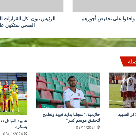
ستكون
علمية
ن وافقوا على تخفيض أجورهم
الرئيس تبون: كل القرارات ال
الصحي ستكون عل
صلة
كر الشهيد
حلايمية: “سجلنا بداية قوية ونطمح
لتحقيق موسم كبير”
شبيبة القبائل تع
بسكرة
03/11/2024
03/11/2024