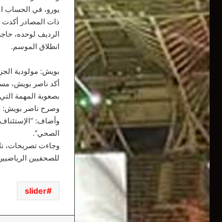
يورو، في الحساب ال
ذات المصادر أكدت أ
انطلاق الموسم.
بويش: مولودية الجز
أكد ناصر بويش، مسؤ
بصعوبة المهمة التي ت
وصرح ناصر بويش: “ف
وأضاف: “الإستئناف 
الصحي”.
وجاءت تصريحات، ناص
للصحفيين الرياضيين 
slider