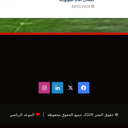
29/10/2024
‫X
فيسبوك
لينكدإن
انستقرام
© حقوق النشر 2026، جميع الحقوق محفوظة |
الموعد الرياضي