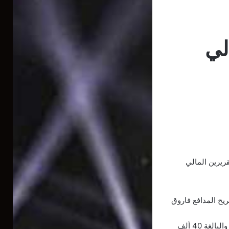
لي
قريرين المالي
يح المدافع فاروق
واستفسر محافظ الحسابات، عن سبب تأخر مجلس إدارة النادي في ضخ قيمة تحويل شافعي، والبالغة 40 ألف