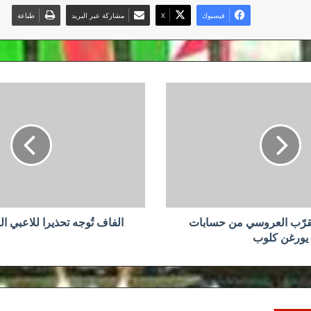
فيسبوك
‫X
مشاركة عبر البريد
طباعة
الفاف
تُوجه
تحذيرا
للاعبي
البطولة
الوطنية
تقرّب العروسي من حسابات
الفاف تُوجه تحذيرا للاعبي ال
يورغن كلوب