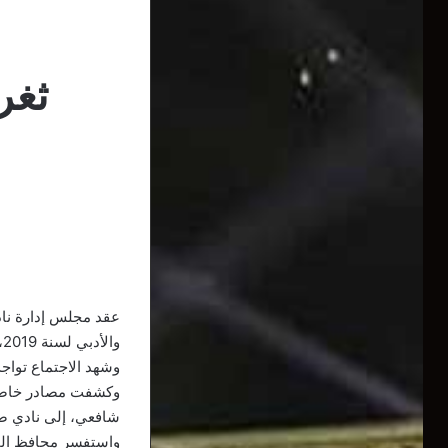
ثغر
عقد مجلس إدارة نادي
والأدبي لسنة 2019، بالنسبة للفريق الأول، والفئات الشبانية.
وشهد الاجتماع تواج
وكشفت مصادر خاصة ع
شافعي، إلى نادي ضم