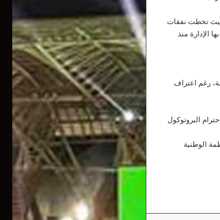
 حيث تخطت نفقات
 بها الإدارة منذ
سة، رغم اعتراف
ترام البروتوكول
مة الوطنية