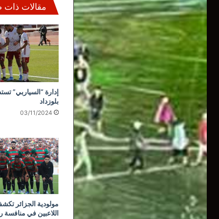
مقالات ذات 
إدارة “السياربي” تستذ
بلوزداد
03/11/2024
مولودية الجزائر تكشف
اللاعبين في منافسة ر