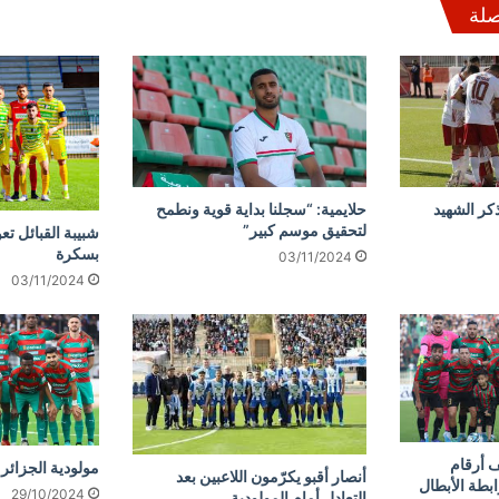
صلة
كر الشهيد
حلايمية: “سجلنا بداية قوية ونطمح
لتحقيق موسم كبير”
شبيبة القبائل تع
بسكرة
03/11/2024
03/11/2024
 أرقام
مولودية الجزائر 
أنصار أقبو يكرّمون اللاعبين بعد
ابطة الأبطال
29/10/2024
التعادل أمام المولودية