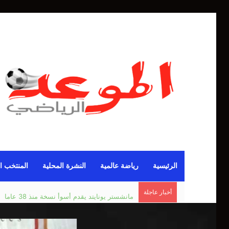
الرئيسية
رياضة عالمية
النشرة المحلية
المنتخب ا
أخبار عاجلة
مانشستر يونايتد يقدم أسوأ نسخة منذ 38 عاما