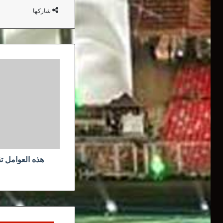
شاركها
هذه
العوامل
تقرّب
العروسي
من
حسابات
يورغن
كلوب
هذه العوامل 