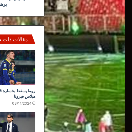
مدريد
برشل
مقالات ذات 
روما يسقط بخسارة قا
هيلاس فيرونا
03/11/2024