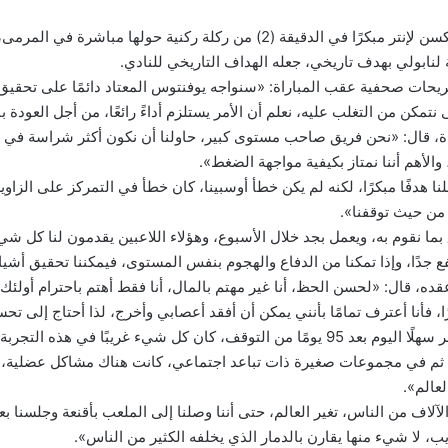
وتقدم كريستيان إريكسن لإنتر مبكرًا في الدقيقة (2) من ركلة ركنية حولها مباشر
ة لنابولي بهدف تاريخي، جعله الهداف التاريخي للنادي.
يحات صحفية عقب المباراة: «سنواجه يوفنتوس المعتاد دائمًا على تحقيق ا
نتمكن من التغلب عليه، نعلم أن الأمر يستلزم أداءً رائعًا، من أجل العودة 
اة، قال: «نحن فريق صاحب مستوى كبير، حاولنا أن نكون أكثر شراسة في ال
والأهم أننا نمتاز بكيفية مواجهة الضغط».
 من حيث توقفنا».
 بما نقوم به، ويعمل بجد خلال الأسبوع، وهؤلاء اللاعبين يقدمون لنا كل شي
جدًا، وإذا تمكنا من الدفاع والهجوم بنفس المستوى، فيمكننا تحقيق أشياء
قده، قال: «لحسن الحظ، أنا غير مهتم بالمال، أنا فقط أهتم باحترام أولئك
ًا، فأنا أعترف تمامًا بأنني يمكن أن أفقد أعصابي وأخرج، لذا أحتاج إلى تح
وأكمل: «لم يكن الأمر سهلًا اليوم بعد 95 يومًا من التوقف، كان كل شيء غريبًا في هذه
ا، ثم في مجموعات صغيرة ذات تباعد اجتماعي، كانت هناك مشاكل عضلية، ك
لعالم».
لآلاف من الناس، تغير العالم، حتى أننا وصلنا إلى الملعب بأقنعة وجلسنا بع
، لا شيء منها يقارن بالدمار الذي يخلفه الكثير من الناس».