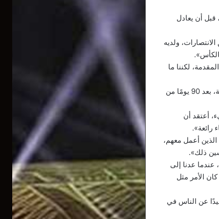
ة في المرمى، قبل أن يعادل
لانتصارات، ولديه
بالكأس».
مقدمة، لكننا ما
وأضاف: «لقد استقبلنا هدفًا مبكرًا، لكنه لم يكن خطأ أوسبينا، كان خطأ في التمركز على الزاوية، بعد 90 يومًا من
ء، أعتقد أن
 رائعة».
 الذين أعمل معهم،
سين ذلك».
 التجربة، عندما عدنا إلى
ان الأمر مثل
يدًا عن الناس في