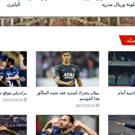
ونة وريال مدريد
البايرن
صلة
سية أمام
ميلان يتحرك لتمديد عقد نجمه المتألق
برانديلي يتوقع م
هذا الموسم
23/10/2024
26/10/2024