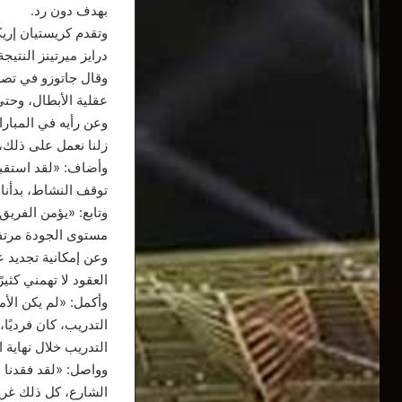
بهدف دون رد.
درايز ميرتينز النتيج
وقال جاتوزو في تصر
عقلية الأبطال، وحتى 
وعن رأيه في المبار
زلنا نعمل على ذلك، 
توقف النشاط، بدأنا
وتابع: «يؤمن الفريق
مستوى الجودة مرتفع 
وعن إمكانية تجديد ع
العقود لا تهمني كثير
التدريب، كان فرديً
التدريب خلال نهاية ا
وواصل: «لقد فقدنا ا
الشارع، كل ذلك غريب