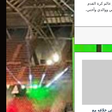
 عالم كرة القدم
ي ووالدي وأختي،
ي خلافه مع