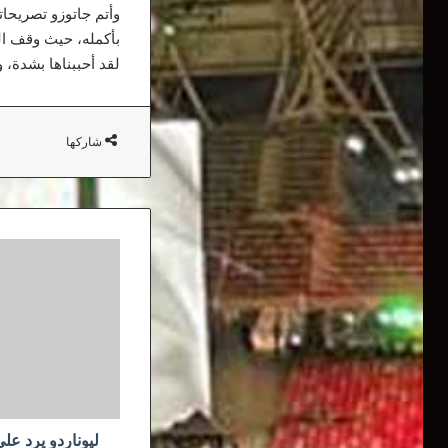
وأتم جاتوزو تصريحات
بأكمله، حيث وقف ال
لقد أحببناها بشدة، 
شاركها
ليوناردو
يرد
على
أنباء
انتقال
نيمار
ومبابي
إلى
برشلونة
وريال
ليوناردو يرد على