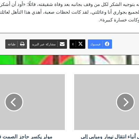
ه بتوجيه الشكر لكل من وقف بجانبه بعد وفاة شقيقته، قائلًا: «أود أن أشكر
جميع بجواري أنا وعائلتي، لقد كانت لحظات صعبة، أهدي هذا التأهل لعائلت
وكانت خسارة كبيرة».
فيسبوك
‫X
مشاركة عبر البريد
طباعة
مولر
يكسر
حاجز
الصمت
في
خلافه
مع
البايرن
 أنباء انتقال نيمار ومبابي إلى
مولر يكسر حاجز الصمت ف