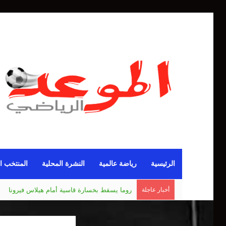
الرئيسية
رياضة عالمية
النشرة المحلية
المنتخب ا
أخبار عاجلة
مانشستر يونايتد يقدم أسوأ نسخة منذ 38 عاما