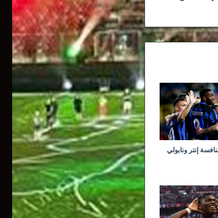
نافسة إنتر ونابولي