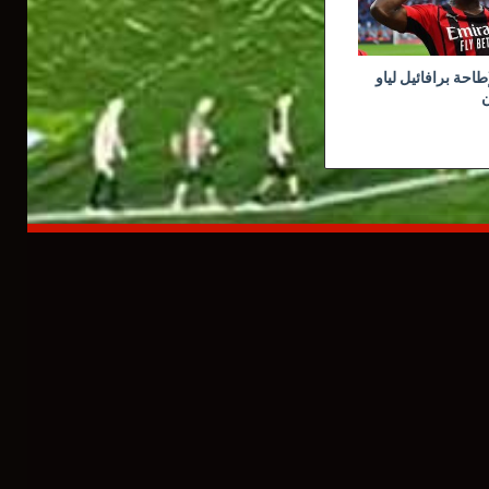
طاحة برافائيل لياو
ن