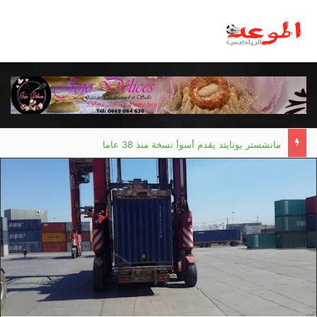
مانشستر يونايتد يقدم أسوأ نسخة منذ 38 عاما