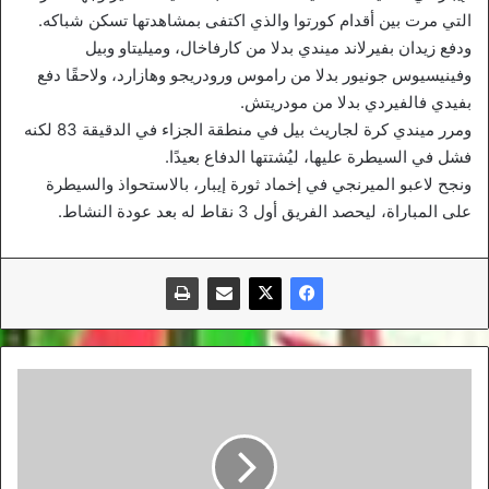
التي مرت بين أقدام كورتوا والذي اكتفى بمشاهدتها تسكن شباكه.
ودفع زيدان بفيرلاند ميندي بدلا من كارفاخال، وميليتاو وبيل
وفينيسيوس جونيور بدلا من راموس ورودريجو وهازارد، ولاحقًا دفع
بفيدي فالفيردي بدلا من مودريتش.
ومرر ميندي كرة لجاريث بيل في منطقة الجزاء في الدقيقة 83 لكنه
فشل في السيطرة عليها، ليُشتتها الدفاع بعيدًا.
ونجح لاعبو الميرنجي في إخماد ثورة إيبار، بالاستحواذ والسيطرة
على المباراة، ليحصد الفريق أول 3 نقاط له بعد عودة النشاط.
الاستئناف
منتظر
في
شهر
سبتمبر