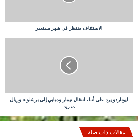
الاستئناف منتظر في شهر سبتمبر
ليوناردو
يرد
على
أنباء
انتقال
نيمار
ومبابي
إلى
برشلونة
وريال
ليوناردو يرد على أنباء انتقال نيمار ومبابي إلى برشلونة وريال
مدريد
مدريد
مقالات ذات صلة