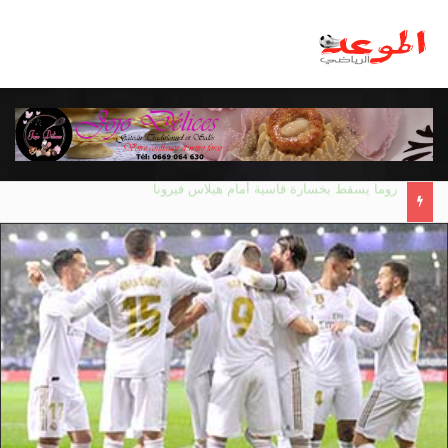
مانشستر يونايتد يقدم أسوأ نسخة منذ 38 عاما