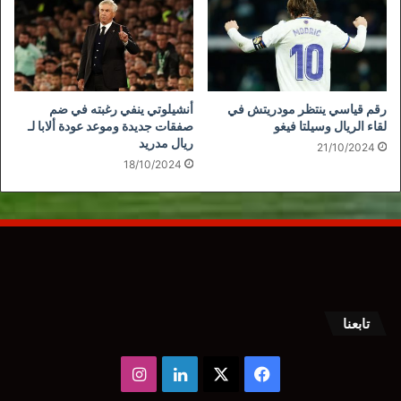
رقم قياسي ينتظر مودريتش في
أنشيلوتي ينفي رغبته في ضم
لقاء الريال وسيلتا فيغو
صفقات جديدة وموعد عودة ألابا لـ
ريال مدريد
21/10/2024
18/10/2024
تابعنا
‫X
فيسبوك
لينكدإن
انستقرام