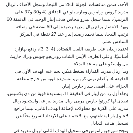
الأحد، ضمن منافسات الجولة الـ28 من الليجا. وسجل الأهداف لريال
مدريد كروس وراموس ومارسيلو في الدقائق (4 و30 و37 على
الترتيب)، بينما سجل بيدرو بيجاس هدف إيبار الوحيد في الدقيقة 60.
وبهذا الانتصار يرفع ريال مدريد رصيده إلى 59 نقطة في وصافة
ترتيب الليجا، بينما تجمد رصيد إيبار عند 27 نقطة في المركز
السادس عشر.
اعتمد زيدان على طريقة اللعب المُعتادة (4-3-3)، ودفع بهازارد
أساسيًا، وعلى الطرف الأيمن الشاب رودريجو جويس وترك جاريث
بيل وإيسكو على مقاعد البدلاء.
وبدأ ريال مدريد المُباراة بضغط مُبكر، نجم عنه الهدف الأول في
الدقيقة 4، بأقدام توني كروس، بتسديدة قوية من خارج منطقة
الجزاء، على أقصى يسار حارس إيبار.
وجاء أول رد من إيبار في الدقيقة 11، بتسديدة قوية من دي بلاسيس،
تصدى لها كورتوا حارس مرمى ريال مدريد ببراعة. واستحوذ ريال
مدريد على الكرة مع محاولات لإضافة الهدف الثاني، بينما تراجع
لاعبو إيبار لمنطقتهم، مع الاعتماد على الارتداد السريع بحثًا عن
تسجيل هدف التعادل.
ونجح سيرجيو راموس في تسجيل الهدف الثاني لريال مدريد في