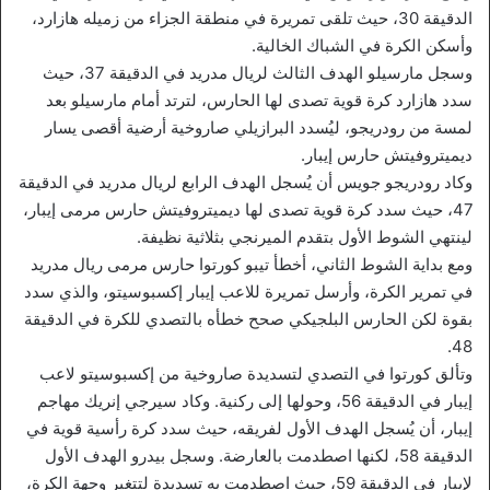
الدقيقة 30، حيث تلقى تمريرة في منطقة الجزاء من زميله هازارد،
وأسكن الكرة في الشباك الخالية.
وسجل مارسيلو الهدف الثالث لريال مدريد في الدقيقة 37، حيث
سدد هازارد كرة قوية تصدى لها الحارس، لترتد أمام مارسيلو بعد
لمسة من رودريجو، ليُسدد البرازيلي صاروخية أرضية أقصى يسار
ديميتروفيتش حارس إيبار.
وكاد رودريجو جويس أن يُسجل الهدف الرابع لريال مدريد في الدقيقة
47، حيث سدد كرة قوية تصدى لها ديميتروفيتش حارس مرمى إيبار،
لينتهي الشوط الأول بتقدم الميرنجي بثلاثية نظيفة.
ومع بداية الشوط الثاني، أخطأ تيبو كورتوا حارس مرمى ريال مدريد
في تمرير الكرة، وأرسل تمريرة للاعب إيبار إكسبوسيتو، والذي سدد
بقوة لكن الحارس البلجيكي صحح خطأه بالتصدي للكرة في الدقيقة
48.
وتألق كورتوا في التصدي لتسديدة صاروخية من إكسبوسيتو لاعب
إيبار في الدقيقة 56، وحولها إلى ركنية. وكاد سيرجي إنريك مهاجم
إيبار، أن يُسجل الهدف الأول لفريقه، حيث سدد كرة رأسية قوية في
الدقيقة 58، لكنها اصطدمت بالعارضة. وسجل بيدرو الهدف الأول
لإيبار في الدقيقة 59، حيث اصطدمت به تسديدة لتتغير وجهة الكرة،