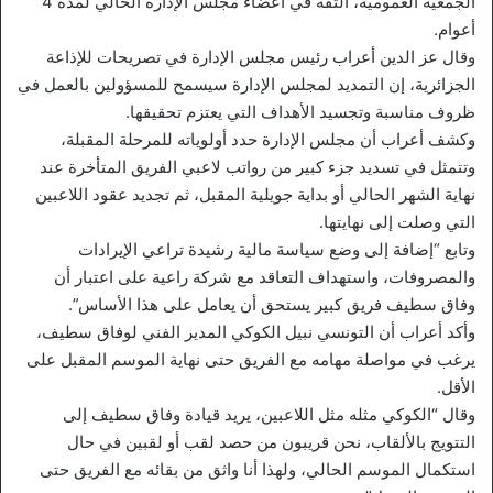
الجمعية العمومية، الثقة في أعضاء مجلس الإدارة الحالي لمدة 4
أعوام.
وقال عز الدين أعراب رئيس مجلس الإدارة في تصريحات للإذاعة
الجزائرية، إن التمديد لمجلس الإدارة سيسمح للمسؤولين بالعمل في
ظروف مناسبة وتجسيد الأهداف التي يعتزم تحقيقها.
وكشف أعراب أن مجلس الإدارة حدد أولوياته للمرحلة المقبلة،
وتتمثل في تسديد جزء كبير من رواتب لاعبي الفريق المتأخرة عند
نهاية الشهر الحالي أو بداية جويلية المقبل، ثم تجديد عقود اللاعبين
التي وصلت إلى نهايتها.
وتابع “إضافة إلى وضع سياسة مالية رشيدة تراعي الإيرادات
والمصروفات، واستهداف التعاقد مع شركة راعية على اعتبار أن
وفاق سطيف فريق كبير يستحق أن يعامل على هذا الأساس”.
وأكد أعراب أن التونسي نبيل الكوكي المدير الفني لوفاق سطيف،
يرغب في مواصلة مهامه مع الفريق حتى نهاية الموسم المقبل على
الأقل.
وقال “الكوكي مثله مثل اللاعبين، يريد قيادة وفاق سطيف إلى
التتويج بالألقاب، نحن قريبون من حصد لقب أو لقبين في حال
استكمال الموسم الحالي، ولهذا أنا واثق من بقائه مع الفريق حتى