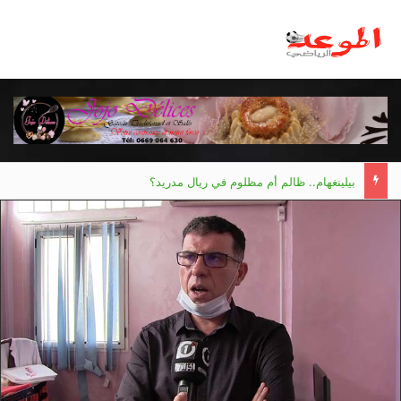
بيلينغهام.. ظالم أم مظلوم في ريال مدريد؟