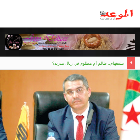
بيلينغهام.. ظالم أم مظلوم في ريال مدريد؟