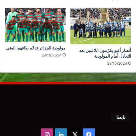
مولودية الجزائر تدعّم طاقهما الفني
أنصار أقبو يكرّمون اللاعبين بعد
29/10/2024
التعادل أمام المولودية
29/10/2024
تابعنا
‫X
فيسبوك
لينكدإن
انستقرام