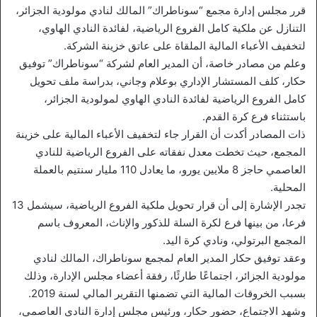
قرر مجلس إدارة مجمع “سوناطراك” المالك لنادي مولودية الجزائر،
التنازل عن ملكية كامل الفروع الرياضية، لفائدة النادي الهاوي،
لتخفيف الأعباء المالية الملقاة على عاتق خزينة الشركة.
وعلم من مصادر خاصة، أن المدير العام لشركة “سوناطراك” توفيق
حكار، كلف المستشار الإداري بوعلام وجاني، بدراسة ملف تحويل
كامل الفروع الرياضية لفائدة النادي الهاوي لمولودية الجزائر،
باستثناء فرع كرة القدم.
ذات المصادر أكدت أن القرار جاء لتخفيف الأعباء المالية على خزينة
المجمع، حيث تخطت معدل نفقاته على الفروع الرياضية للنادي
العاصمي حاجز 8 ملايين يورو، ما يعادل 110 مليار سنتيم بالعملة
المحلية.
تجدر الإشارة إلى أن قرار تحويل ملكية الفروع الرياضية، سيشمل 13
فرعا، من بينها فرع لكرة السلة للذكور والإناث، المعروف باسم
المجمع البرتولي، ونادي كرة اليد.
وعقد توفيق حكار المدير العام لمجمع سوناطراك، المالك لنادي
مولودية الجزائر، اجتماعًا طارئًا، رفقة أعضاء مجلس الإدارة، وذلك
بسبب الخروقات المالية التي تضمنها التقرير المالي لسنة 2019.
وشهد الاجتماع، حضور حكار، ورئيس مجلس إدارة النادي العاصمي،