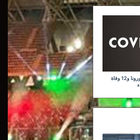
127 إصابة جديدة بفيروس كورونا و12 وفاة