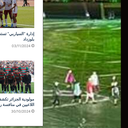
إدارة “السياربي” تستذ
بلوزداد
03/11/2024
مولودية الجزائر تكشف
اللاعبين في منافسة ر
30/10/2024