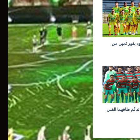
ود بفوز ثمين من
تدعّم طاقهما الفني