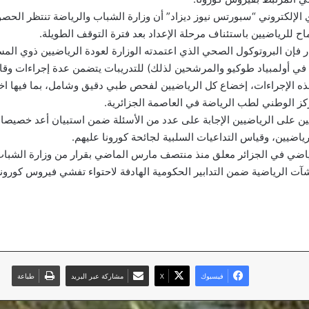
ي الإلكتروني “سبورتس نيوز ديزاد” أن وزارة الشباب والرياضة تنتظر الح
اح للرياضيين باستئناف مرحلة الإعداد بعد فترة التوقف الطويلة.
إن البروتوكول الصحي الذي اعتمدته الوزارة لعودة الرياضيين ذوي الم
 في أولمبياد طوكيو والمرشحين لذلك) للتدريبات يتضمن عدة إجراءات وقائ
ه الإجراءات، إخضاع كل الرياضيين لفحص طبي دقيق وشامل، بما فيها اخ
كز الوطني لطب الرياضة في العاصمة الجزائرية.
تعين على الرياضيين الإجابة على عدد من الأسئلة ضمن استبيان أعد خصيصا
رياضيين، وقياس التداعيات السلبية لجائحة كورونا عليهم.
ياضي في الجزائر معلق منذ منتصف مارس الماضي بقرار من وزارة الشباب 
ت الرياضية ضمن التدابير الحكومية الهادفة لاحتواء تفشي فيروس كورونا
فيسبوك
‫X
مشاركة عبر البريد
طباعة