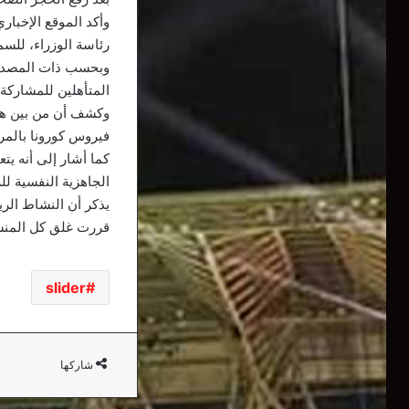
وأكد الموقع الإخبار
رئاسة الوزراء، للسم
وبحسب ذات المصدر ف
المتأهلين للمشاركة
وكشف أن من بين هذ
فيروس كورونا بالمر
كما أشار إلى أنه ي
الجاهزية النفسية لل
يذكر أن النشاط الر
قررت غلق كل المنشآ
slider
شاركها