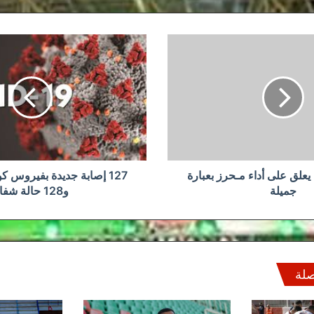
127
إصابة
جديدة
بفيروس
كورونا
و12
وفاة
و128
حالة
شفاء
علق على أداء مـحرز بعبارة
جميلة
و128 حالة شفاء
صلة