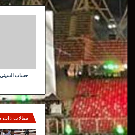
حساب
السيتي
يعلق
على
أداء
مـحرز
بعبارة
جميلة
حساب السيتي ي
مقالات ذات 