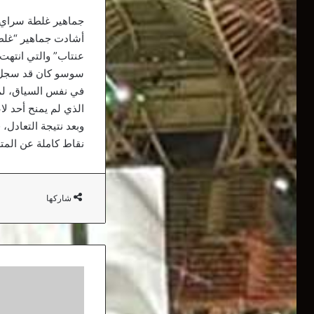
جماهير غلطة سراي تُ
أشادت جماهير “غلطة
عنتاب” والتي انتهت بنت
سوسو كان قد سجل هد
في نفس السياق، لم 
الذي لم يمنح أحد لا
نقاط كاملة عن المت
شاركها
رسميا..
مُغامرة
سليماني