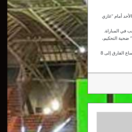
لأحد أمام “غازي
ب في المباراة.
 ضحية التحكيم،
وبعد نتيجة التعادل، فإن نادي “غلطة سراي” يبتعد شيئا فشيء عن التتويج بلقب البطولة بعد اتساع الفارق إلى 8