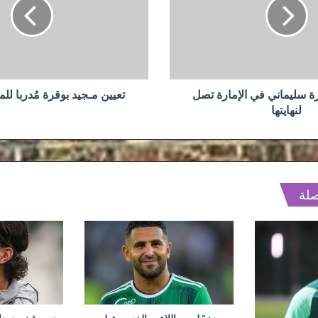
مُدربا
للمنتخب
المحلي
رة سليماني في الإمارة تصل
تعيين مـجيد بوقرة مُدربا لل
لنهايتها
صلة