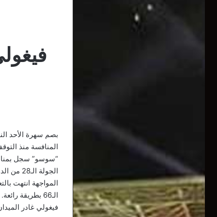
فيغولي
بصم سهرة الأحد الن
المنافسة منذ التوق
“سوسو” سجل بمناسب
الجولة الـ28 من الدوري التركي الممتاز.
المواجهة انتهت بال
الـ66 بطريقة رائعة.
فيغولي غادر الميدان في الدقيقة الـ80 