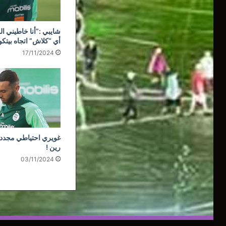
شايبي :”أنا خاطيني ال
أي “كلاش” اتجاه بيتك
17/11/2024
غويري احتياطي مجددا
رين !
03/11/2024