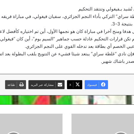
شيد بـفيغولي وتنتقد التحكيم
 سراي” التركي بأداء النجم الجزائري، سفيان فيغولي، في مباراة فريقه ا
يجة 3-3.
فا ومنح آخرا في مباراة كان هو نجمها الأول، أين تم اختياره كأفضل لاع
تكن قرارات التحكيم عادلة حسب جماهير “السيم بوم”، أين كان “فيغولي”
عبي الخصم أي بطاقة بعد تدخله القوي على النجم الجزائري.
صدر باشاك شهير.
فيسبوك
‫X
مشاركة عبر البريد
طباعة
تعيين
مـجيد
بوقرة