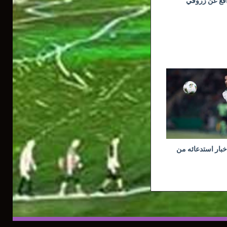
افع عن زروقي
خبار استدعائه من