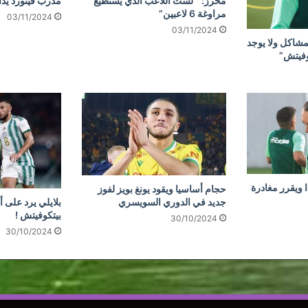
محرز: ” لست اللاعب الذي يستطيع
مدرب فينورد يد
مراوغة 6 لاعبين”
03/11/2024
03/11/2024
مشاكل ولا يوجد
وفيتش”
 ويقرر مغادرة
حجام أساسيا ويقود يونغ بويز لفوز
جديد في الدوري السويسري
بلايلي يرد على أ
بيتكوفيتش !
30/10/2024
30/10/2024