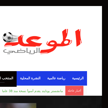
الرئيسية
رياضة عالمية
النشرة المحلية
المنتخب ا
أخبار عاجلة
مانشستر يونايتد يقدم أسوأ نسخة منذ 38 عاما