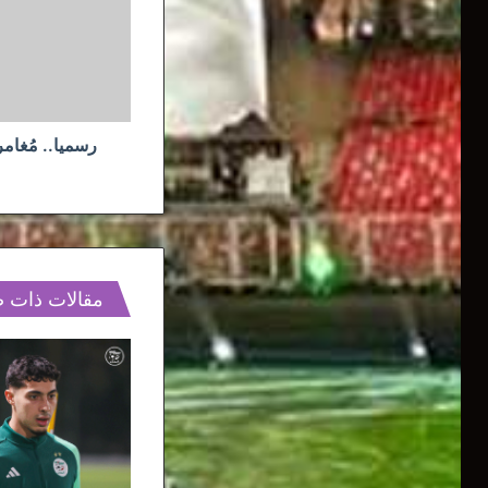
في
الإمارة
تصل
لنهايتها
رسميا.. مُغام
مقالات ذات 