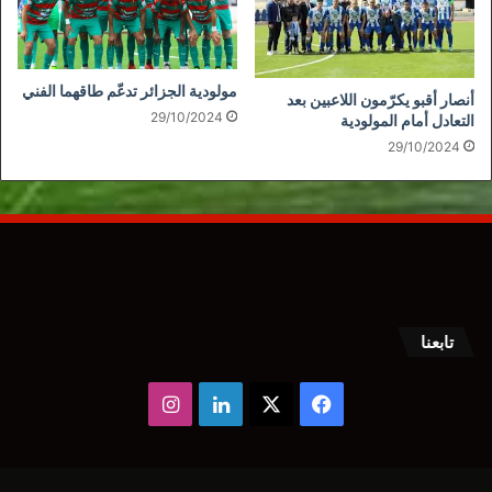
مولودية الجزائر تدعّم طاقهما الفني
أنصار أقبو يكرّمون اللاعبين بعد
29/10/2024
التعادل أمام المولودية
29/10/2024
تابعنا
‫X
فيسبوك
لينكدإن
انستقرام