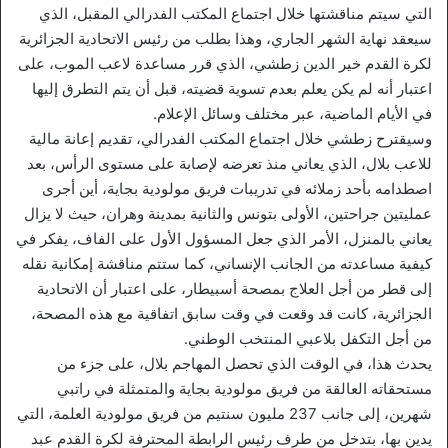
التي سيتم مناقشتها خلال اجتماع المكتب الفدرالي المقبل، الذي
سيعقد نهاية الشهر الجاري، وهذا بطلب من رئيس الاتحادية الجزائرية
لكرة القدم خير الدين زطشي، الذي قرر مساعدة لاعب الموب، على
اعتبار أنه لم يكن يعلم بعدم تسوية قضيته، قبل أن يتم التطرق إليها
في الأيام الماضية، عبر مختلف وسائل الإعلام.
وسيقترح زطشي خلال اجتماع المكتب الفدرالي، تقديم إعانة مالية
للاعب بلال، الذي يعاني منذ تعرضه لإصابة على مستوى الرأس، بعد
اصطدامه بأحد زملائه في تدريبات فريق مولودية بجاية، أين أجرى
عمليتين جراحتين، الأولى بتونس والثانية بمدينة وهران، حيث لا يزال
يعاني بالمنزل، الأمر الذي جعل المسؤول الأول على الفاف، يفكر في
كيفية مساعدته من الجانب الإنساني، كما ستتم مناقشة إمكانية نقله
إلى قطر من أجل العلاج بمصحة أسبيطار، على اعتبار أن الاتحادية
الجزائرية، كانت قد وقعت في وقت سابق اتفاقية مع هذه المصحة،
من أجل التكفل بلاعبي المنتخب الوطني.
يحدث هذا، في الوقت الذي تحصل المهاجم بلال، على جزء من
مستحقاته العالقة من فريق مولودية بجاية والمتمثلة في راتبي
شهرين، إلى جانب 237 مليون سنتيم من فريق مولودية العلمة، التي
يدين بها، بتدخل من طرف رئيس الرابطة المحترفة لكرة القدم عبد