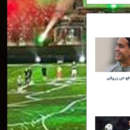
افع عن زروقي