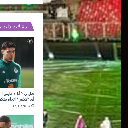
مقالات ذات 
شايبي :”أنا خاطيني ال
أي “كلاش” اتجاه بيتك
17/11/2024