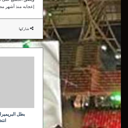
إعجابه منذ أشهر م
شاركها
بطل
البريميرليج..
من
صاحب
أطول
فترة
انتظار
بين
العمالقة؟
بطل البريمير
انتظ