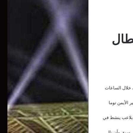
عطال
 خلال الساعات
الأيمن توما
 بلاعب ينشط في
 سبق وأن نال