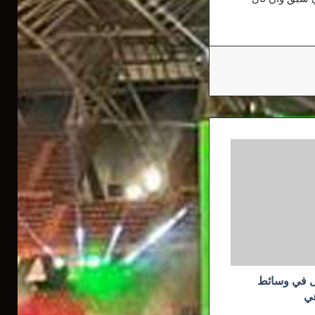
ول في وسائط
عي