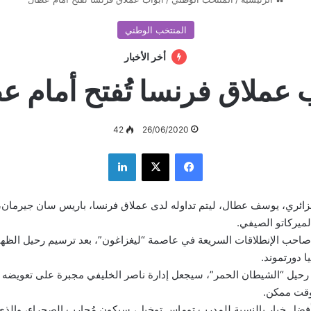
المنتخب الوطني
أخر الأخبار
 عملاق فرنسا تُفتح أمام 
42
26/06/2020
فيسبوك
‫X
لينكدإن
زائري، يوسف عطال، ليتم تداوله لدى عملاق فرنسا، باريس سان جيرمان،
لميركاتو الصيفي.
احب الإنطلاقات السريعة في عاصمة “ليغزاغون”، بعد ترسيم رحيل الظهير 
 دورتموند.
ن رحيل “الشيطان الحمر”، سيجعل إدارة ناصر الخليفي مجبرة على تعويضه
قت ممكن.
فضل خيار بالنسبة للمدرب توماس توخيل، سيكون مُحارب الصحراء، والذي