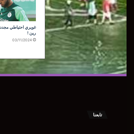
غويري احتياطي مجددا
رين !
03/11/2024
تابعنا