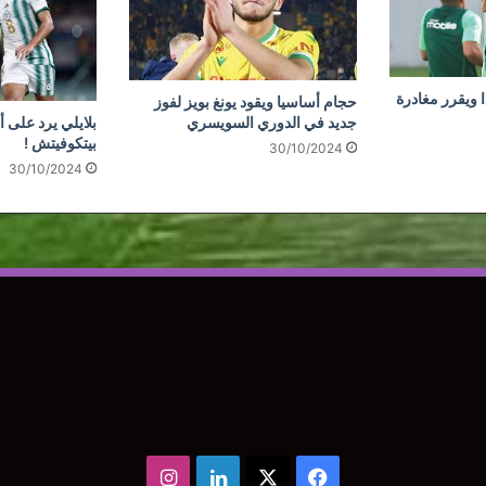
 ويقرر مغادرة
حجام أساسيا ويقود يونغ بويز لفوز
جديد في الدوري السويسري
بلايلي يرد على أ
بيتكوفيتش !
30/10/2024
30/10/2024
‫X
فيسبوك
لينكدإن
انستقرام