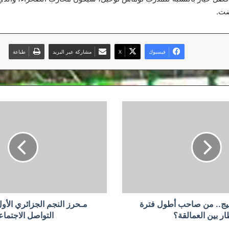
ضت.
فيسبوك
‫X
مشاركة عبر البريد
طباعة
مـحرز
النجم
الجزائري
الأول
في
وسائط
التواصل
الاجتماعي
ليج.. من صاحب أطول فترة
مـحرز النجم الجزائري الأ
ار بين العمالقة؟
التواصل الاجتما