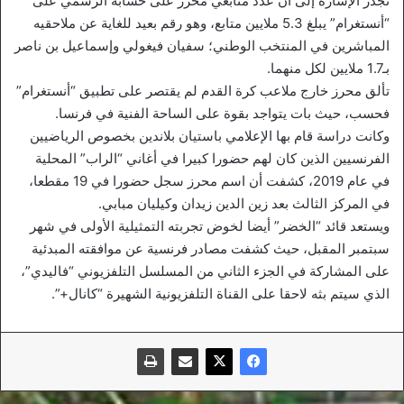
تجدر الإشارة إلى أن عدد متابعي محرز على حسابه الرسمي على
“أنستغرام” يبلغ 5.3 ملايين متابع، وهو رقم بعيد للغاية عن ملاحقيه
المباشرين في المنتخب الوطني؛ سفيان فيغولي وإسماعيل بن ناصر
بـ1.7 ملايين لكل منهما.
تألق محرز خارج ملاعب كرة القدم لم يقتصر على تطبيق “أنستغرام”
فحسب، حيث بات يتواجد بقوة على الساحة الفنية في فرنسا.
وكانت دراسة قام بها الإعلامي باستيان بلاندين بخصوص الرياضيين
الفرنسيين الذين كان لهم حضورا كبيرا في أغاني “الراب” المحلية
في عام 2019، كشفت أن اسم محرز سجل حضورا في 19 مقطعا،
في المركز الثالث بعد زين الدين زيدان وكيليان مبابي.
ويستعد قائد “الخضر” أيضا لخوض تجربته التمثيلية الأولى في شهر
سبتمبر المقبل، حيث كشفت مصادر فرنسية عن موافقته المبدئية
على المشاركة في الجزء الثاني من المسلسل التلفزيوني “فاليدي”،
الذي سيتم بثه لاحقا على القناة التلفزيونية الشهيرة “كانال+”.