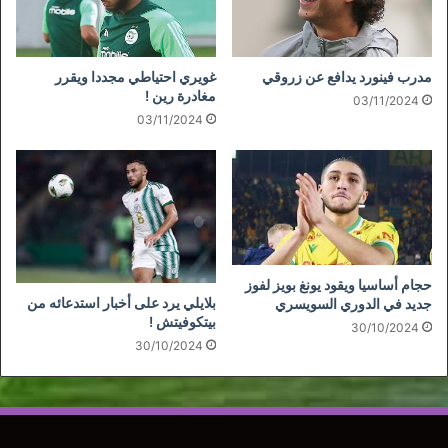
مدرب فينورد يدافع عن زروقي
غويري احتياطي مجددا ويقرر
مغادرة رين !
03/11/2024
03/11/2024
حجام أساسيا ويقود يونغ بويز لفوز
بلايلي يرد على أخبار استدعائه من
جديد في الدوري السويسري
بيتكوفيتش !
30/10/2024
30/10/2024