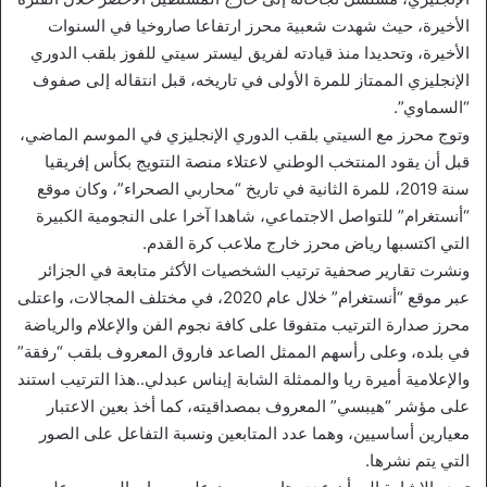
الأخيرة، حيث شهدت شعبية محرز ارتفاعا صاروخيا في السنوات
الأخيرة، وتحديدا منذ قيادته لفريق ليستر سيتي للفوز بلقب الدوري
الإنجليزي الممتاز للمرة الأولى في تاريخه، قبل انتقاله إلى صفوف
“السماوي”.
وتوج محرز مع السيتي بلقب الدوري الإنجليزي في الموسم الماضي،
قبل أن يقود المنتخب الوطني لاعتلاء منصة التتويج بكأس إفريقيا
سنة 2019، للمرة الثانية في تاريخ “محاربي الصحراء”، وكان موقع
“أنستغرام” للتواصل الاجتماعي، شاهدا آخرا على النجومية الكبيرة
التي اكتسبها رياض محرز خارج ملاعب كرة القدم.
ونشرت تقارير صحفية ترتيب الشخصيات الأكثر متابعة في الجزائر
عبر موقع “أنستغرام” خلال عام 2020، في مختلف المجالات، واعتلى
محرز صدارة الترتيب متفوقا على كافة نجوم الفن والإعلام والرياضة
في بلده، وعلى رأسهم الممثل الصاعد فاروق المعروف بلقب “رفقة”
والإعلامية أميرة ريا والممثلة الشابة إيناس عبدلي..هذا الترتيب استند
على مؤشر “هيبسي” المعروف بمصداقيته، كما أخذ بعين الاعتبار
معيارين أساسيين، وهما عدد المتابعين ونسبة التفاعل على الصور
التي يتم نشرها.