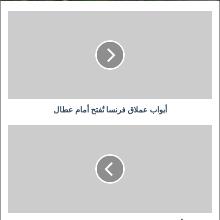
أبواب
عملاق
فرنسا
تُفتح
أمام
عطال
أبواب عملاق فرنسا تُفتح أمام عطال
الأندية
لا
تتوفر
على
الإمكانيات
لاستئناف
المنافسة