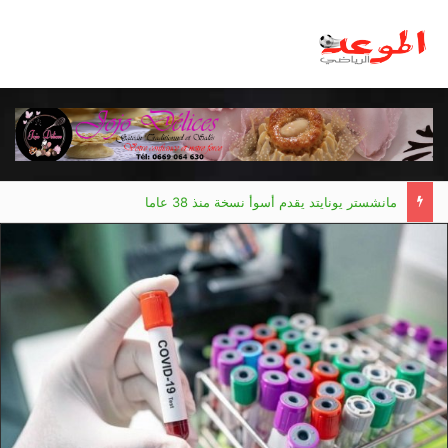
مانشستر يونايتد يقدم أسوأ نسخة منذ 38 عاما