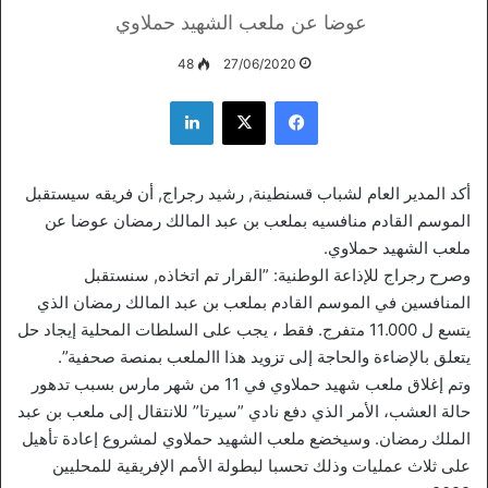
عوضا عن ملعب الشهيد حملاوي
48
27/06/2020
فيسبوك
‫X
لينكدإن
أكد المدير العام لشباب قسنطينة, رشيد رجراج, أن فريقه سيستقبل
الموسم القادم منافسيه بملعب بن عبد المالك رمضان عوضا عن
ملعب الشهيد حملاوي.
وصرح رجراج للإذاعة الوطنية: ”القرار تم اتخاذه, سنستقبل
المنافسين في الموسم القادم بملعب بن عبد المالك رمضان الذي
يتسع ل 11.000 متفرج. فقط ، يجب على السلطات المحلية إيجاد حل
يتعلق بالإضاءة والحاجة إلى تزويد هذا االملعب بمنصة صحفية”.
وتم إغلاق ملعب شهيد حملاوي في 11 من شهر مارس بسبب تدهور
حالة العشب، الأمر الذي دفع نادي ”سيرتا” للانتقال إلى ملعب بن عبد
الملك رمضان. وسيخضع ملعب الشهيد حملاوي لمشروع إعادة تأهيل
على ثلاث عمليات وذلك تحسبا لبطولة الأمم الإفريقية للمحليين