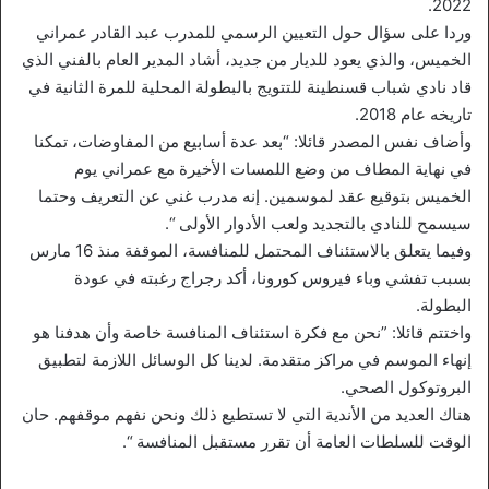
2022.
وردا على سؤال حول التعيين الرسمي للمدرب عبد القادر عمراني
الخميس، والذي يعود للديار من جديد، أشاد المدير العام بالفني الذي
قاد نادي شباب قسنطينة للتتويج بالبطولة المحلية للمرة الثانية في
تاريخه عام 2018.
وأضاف نفس المصدر قائلا: “بعد عدة أسابيع من المفاوضات، تمكنا
في نهاية المطاف من وضع اللمسات الأخيرة مع عمراني يوم
الخميس بتوقيع عقد لموسمين. إنه مدرب غني عن التعريف وحتما
سيسمح للنادي بالتجديد ولعب الأدوار الأولى “.
وفيما يتعلق بالاستئناف المحتمل للمنافسة، الموقفة منذ 16 مارس
بسبب تفشي وباء فيروس كورونا، أكد رجراج رغبته في عودة
البطولة.
واختتم قائلا: ”نحن مع فكرة استئناف المنافسة خاصة وأن هدفنا هو
إنهاء الموسم في مراكز متقدمة. لدينا كل الوسائل اللازمة لتطبيق
البروتوكول الصحي.
هناك العديد من الأندية التي لا تستطيع ذلك ونحن نفهم موقفهم. حان
الوقت للسلطات العامة أن تقرر مستقبل المنافسة “.