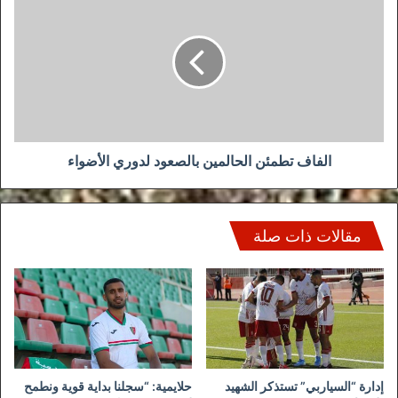
تطمئن
الحالمين
بالصعود
لدوري
الأضواء
الفاف تطمئن الحالمين بالصعود لدوري الأضواء
مقالات ذات صلة
إدارة “السياربي” تستذكر الشهيد
حلايمية: “سجلنا بداية قوية ونطمح