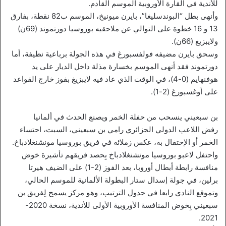
للأندية في القارة الأوروبية الموسم القادم.
وأنهى بطل “البوندسليغا”، بايرن ميونيخ، الموسم ب82 نقطة، بفارق
13 و 16 خطوة على التوالي عن ملاحقيه بوروسيا دورتموند (69ن)
ولايبزيغ (66ن).
وسحق بايرن مضيفه فولفسبورغ في هذه الجولة برباعية نظيفة، أما
دورتموند فقد أنهى الموسم بخسارة مذلة داخل الديار على يد
هوفنهايم (0-4)، في الوقت الذي عاد فيه لايبزيغ بفوز خارج القواعد
على أوغسبورغ (2-1).
بن سبعيني ينسحب من حفلة الخمر ويصنع الحدث في ألمانيا
رفض اللاعب الدولي الجزائري رامي بن سبعيني، السبت، احتساء
الخمر أو الإحتفال به، عكس زملائه في فريق بوروسيا مونشنغلادباخ.
واحتفل لاعبو بوروسيا مونشنغلادباخ بِحصد فريقهم تأشيرة خوض
منافسة رابطة أبطال أوروبا، بعد الفوز (2-1) على الضيف هيرتا
برلين، في جولة إسدال ستار البطولة الألمانية للموسم الحالي،
وتموقع النادي رابعا في جدول الترتيب، وهو مركز يسمح لِفريق بن
سبعيني بِخوض المنافسة الأوروبية الأولى للأندية، نسخة 2020-
2021.