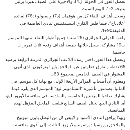
بفضل الفوز في الجولة ال34 والأخيرة على الضيف هيرتا برلين
بنتيجة 2-1، اليوم السبت.
وسجل أهداف اللقاء كل من هوفمان (د7) وإيمبولو (د78) لفائدة
“غلادباخ”، فيما قلص الفارق ايبيسيفيتش لنادي العاصمة في
الدقيقة90+1.
ولعب الدولي الجزائري (25 سنة) جميع أطوار اللقاء، منهيا الموسم
ب19 مشاركة، سجل خلالها خمسة أهداف وقدم ثلاث تمريرات
حاسمة.
وبفضل هذا الفوز، احتل زملاء اللاعب الجزائري المرتبة الرابعة برصيد
65 نقطة وبفارق خطوتين عن الملاحق باير ليفركوزن الذي أنهى
المشوار في الصف الخامس بمجموع 63ن.
ومعلوم أن أصحاب المراكز الأربعة الأولى مع نهاية كل موسم، في
ألمانيا، يضمنون تأشيرة “التشامبينز ليغ” الموسم الذي يلي، فيما
يشارك صاحبا المرتبتين الخامسة والسادسة في منافسة الأوروبا ليغ،
أما النادي الذي يحتل الصف السابع فيلعب الملحق المؤهل لهذه
المنافسة.
وبهذا يرافق النادي الأسود والابيض كل من البطل بايرن ميونيخ
والملاحق بوروسيا دورتموند ولايبزيغ، الثالث، إلى أقوى منافسة