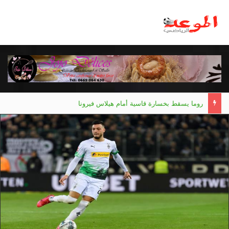
مانشستر يونايتد يقدم أسوأ نسخة منذ 38 عاما