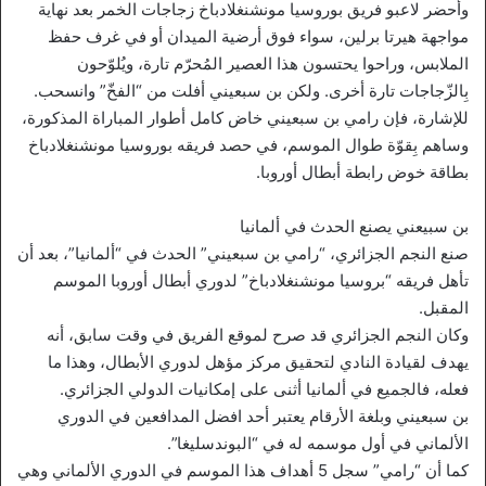
وأحضر لاعبو فريق بوروسيا مونشنغلادباخ زجاجات الخمر بعد نهاية
مواجهة هيرتا برلين، سواء فوق أرضية الميدان أو في غرف حفظ
الملابس، وراحوا يحتسون هذا العصير المُحرّم تارة، ويُلوّحون
بِالزّجاجات تارة أخرى. ولكن بن سبعيني أفلت من “الفخّ” وانسحب.
للإشارة، فإن رامي بن سبعيني خاض كامل أطوار المباراة المذكورة،
وساهم بِقوّة طوال الموسم، في حصد فريقه بوروسيا مونشنغلادباخ
بطاقة خوض رابطة أبطال أوروبا.
بن سبيعني يصنع الحدث في ألمانيا
صنع النجم الجزائري، “رامي بن سبعيني” الحدث في “ألمانيا”، بعد أن
تأهل فريقه “بروسيا مونشنغلادباخ” لدوري أبطال أوروبا الموسم
المقبل.
وكان النجم الجزائري قد صرح لموقع الفريق في وقت سابق، أنه
يهدف لقيادة النادي لتحقيق مركز مؤهل لدوري الأبطال، وهذا ما
فعله، فالجميع في ألمانيا أثنى على إمكانيات الدولي الجزائري.
بن سبعيني وبلغة الأرقام يعتبر أحد افضل المدافعين في الدوري
الألماني في أول موسمه له في “البوندسليغا”.
كما أن “رامي” سجل 5 أهداف هذا الموسم في الدوري الألماني وهي