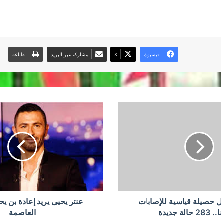
فيسبوك
‫X
مشاركة عبر البريد
طباعة
عنتر
يحيى
يريد
إعادة
بن
يحيى
إلى
اتحاد
العاصمة
ل حصيلة قياسية للإصابات
عنتر يحيى يريد إعادة بن يح
لة جديدة
العاصمة