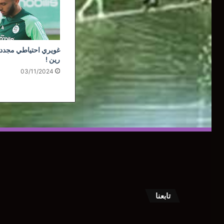
غويري احتياطي مجددا
رين !
03/11/2024
تابعنا