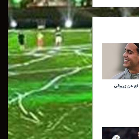
افع عن زروقي