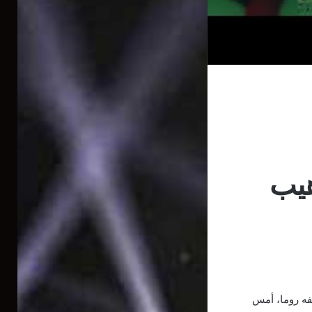
هيب
يفه روما، أمس