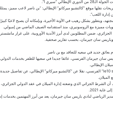
وري الإيطالي “سيري آ”.
حات نقلها موقع “كالتشيو ميركاتو” الإيطالي: “بن ناصر لاعب مميز، يمتلك
 إدارة اللعب”.
هد، ويتطور بشكل رهيب في الآونة الأخيرة، وبإمكانه أن يصبح لاعبًا كبيرًا
يات مميزة مع الروسونيري، منذ استقدامه الصيف الماضي من إمبولي.
الجزائري، ضمن المطلوبين لدى أبرز الأندية الأوروبية، على غرار مانشست
د وباريس سان جيرمان، بحسب تقارير صحفية.
عائق جديد في سعيه للتعاقد مع بن ناصر
اريس سان جيرمان الفرنسي، عائقا جديدا في سعيها للظفر بخدمات الدولي
لان الإيطالي.
وكشف موقع “le10 sport” الفرنسي، نقلا عن “كالتشيو ميركاتو” الإيطالي، عن تفاصي
 الميلان.
غاية 2021.
لمدير الرياضي لنادي باريس سان جيرمان، يعد من أبرز المهتمين بخدمات إ