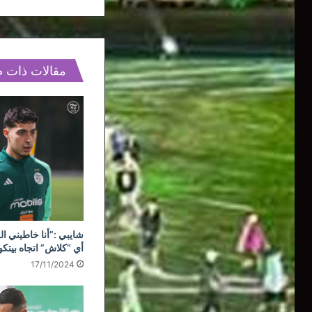
مقالات ذات 
شايبي :”أنا خاطيني ال
أي “كلاش” اتجاه بيتك
17/11/2024