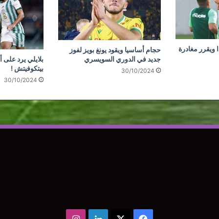
 ويقرر مغادرة
حجام أساسيا ويقود يونغ بويز لفوز
جديد في الدوري السويسري
بلايلي يرد على أ
بيتكوفيتش !
30/10/2024
30/10/2024
‫X
فيسبوك
لينكدإن
انستقرام