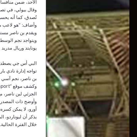
الأحد، ضمن منافسات الجولة الـ28 من الد
وقال بيولي، في تصري
تُصدق، كما أنه يحسن
وأضاف: “هو لاعب مجت
ويقدم بن ناصر مستو
ويتواجد نجم الوسط 
يونايتد وريال مدري
البي أس جي يصطدم ب
تواجه إدارة نادي ب
بن ناصر، نجم آسي مي
الجزئي لبن ناصر، مع
أورو، لا يمكن كسره إلى 
يذكر أن ليوناردو، ا
خلال الفترة الحالية.