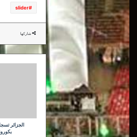
slider
شاركها
الجزائر
تسجل
حصيلة
قياسية
للإصابات
بكورونا..
283
حالة
جديدة
الجزائر تسج
بكورونا.. 283 حا