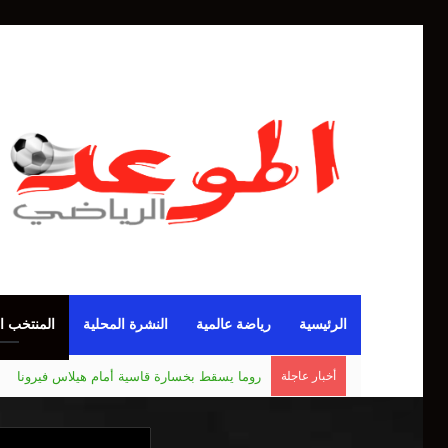
الرئيسية
رياضة عالمية
النشرة المحلية
المنتخب ا
أخبار عاجلة
مانشستر يونايتد يقدم أسوأ نسخة منذ 38 عاما