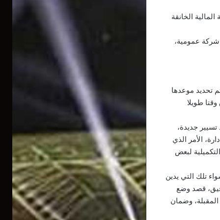
المالية الخانقة
 شركة عمومية،
م تحديد موعدها
قتا طويلا
 تسيير جديدة،
رة، الأمر الذي
التكميلية لبعض
اء تلك التي يدين
دقيق، قصد وضع
المقبلة، وضمان