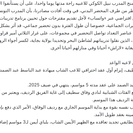
المدرب نبيل الكوكي للاعبيه راحة مدتها يوما واحدا، على أن يستأنفوا ا
طر من طرف المحضر البدني، في وقت أفادت مصادرنا، بأن المدرب التونس
 افتراضي عبر «واتساب» لأجل تقديم مقترحات حول تحيين برنامج تدريبا
رات الجماعية، خصوصا أن طول الفترة بدون تحضير جماعي، قد أثر بشكل ك
عناصر التعداد تواصل التحضير في مجموعات، على غرار الثلاثي أمير قراوي
الذين نقلوا تدريباتهم لشاطئ البحر وتحديدا بولاية بجاية، لكسر أجواء الرو
غابة «لاراش» أحيانا وفي منازلهم أحيانا أخرى.
عبه الواعد
ف، إبرام أول عقد احترافي للاعب الشاب ميهادة عبد الباسط عبد الصمد،
عقد مدته 5 مواسم، ينتهي في صيف 2025.
الفئات الشبابية لنادي وفاق سطيف إلى غاية الفريق الرديف، ويعتبر من أ
 الرديف هذا الموسم.
فسه بقوة مع بداية الموسم الجاري مع رديف الوفاق، الأمر الذي دفع بإدا
نه بعقد طويل الأمد.
كما أعلن النادي السطايفي تجديد تعاقده مع الظ