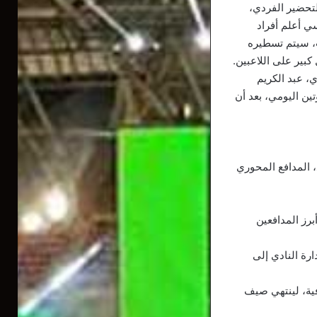
لتحضير الفردي،
ي أعلم أفراد
ت، سيتم تسطيره
بير على اللاعبين.
، عبد الكريم
تين اليومي، بعد أن
 المدافع المحوري
برز المدافعين
رة النادي إلى
هير الأيمن الشاب، بلباي أيمن لـ3 مواسم إضافية، لينتهي صيف