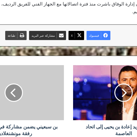
 إدارة الوفاق باشرت منذ فترة اتصالاتها مع الجهاز الفني للفريق الرديف، 
م.
فيسبوك
‫X
مشاركة عبر البريد
طباعة
بن
سبعيني
يضمن
مشاركة
في
رابطة
الأبطال
رفقة
مونشنغلادباخ
د إعادة بن يحيى إلى اتحاد
بن سبعيني يضمن مشاركة في 
العاصمة
رفقة مونشنغلادب