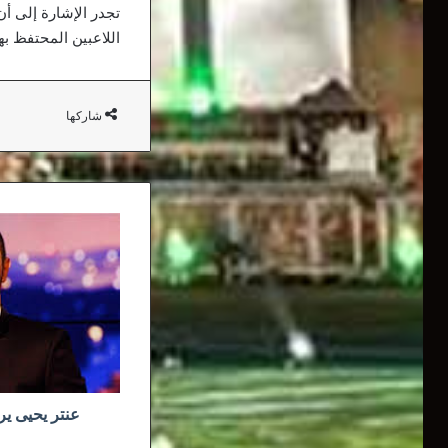
تجدر الإشارة إلى أن
اللاعبين المحتفظ به
شاركها
عنتر
يحيى
يريد
إعادة
بن
يحيى
إلى
اتحاد
العاصمة
عنتر يحيى يري