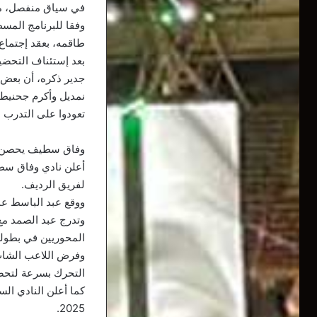
في سياق منفصل، منح 
وفقا للبرنامج المس
طاقمه، بعقد إجتماع
بعد إستئناف التحضي
جدير ذكره، أن بعض 
نمديل وأكرم جحنيط، 
تعودوا على التدرب ب
وفاق سطيف يحصن لا
أعلن نادي وفاق سطي
لفريق الرديف.
ووقع عبد الباسط عبد الصمد على 
وتدرج عبد الصمد مع 
المحوريين في بطولة
وفرض اللاعب الشاب ن
التحرك بسرعة لتحصي
2025.