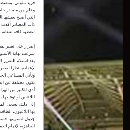
فريد ملولي، ومصطف
وعلم من مصادر خاصة 
التي أصبح يعيشها 
ذات المصادر أكدت أ
لتغطية كافة نفقاته و
إصرار على تغيير نم
شرعت نهاية الأسبوع
بعد استلام التقرير
لإعداده، نظرا لقصر 
وتأتي المساعي الحثي
تكون مختلفة عن الفت
أدى للكثير من الهزا
اللاعبين أو توقيعها ب
إلى ذلك، يسعى المس
بها اللاعبون، الطاق
جدول لتسويتها حسب 
الجاهزية لإتمام ال