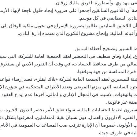
ى مهداوي، وأسطورة الفريق ماليك زرقان.
أن اللاعبين السابقين أجمعوا على ضرورة إيجاد حلول ناجعة لإنهاء الأزمة 
النادي السطايفي في كل موسم.
ن اللاعبين السابقين طالبوا بضرورة الإسراع في تحويل ملكية الوفاق إلى
أعبائه المالية، وإنجاح مشروع التكوين الذي تعتمده إدارة النادي.
ط التسيير وتصحيح أخطاء السابق
، إدارة وفاق سطيف في التحضير لعقد الجمعية العامة للشركة، التي سيت
 المالي من طرف محافظ الحسابات، في وقت أن التقرير الادبي لن يستغرق و
فترة المنافسة من جهة وتوقفها.
ثة للمسيرين لعقد الجمعية العامة لشركة «بلاك ايقلز»، قصد إرساء قواعد
رة السابقة، التي ميزتها الفوضى وتعدد الأطراف المتحكمة في شؤون الإدا
ت والهفوات، لاسيما في المجال الإداري والمالي، آخرها عدم إيداع العقود 
صفة غير قانونية.
يرون لضبط الحسابات المالية، سواء تعلق الأمر بحصر الديون الأخيرة، سو
م الفني، الاداريون والعمال، دون نسيان بقية المتعاملين، لمعرفتها بشكل 
الأولوية، خصوصا أن الإدارة تترقب صب المساعدات العمومية في الأيام 
عملية في ظروف جيدة.