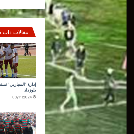
مقالات ذات 
إدارة “السياربي” تستذ
بلوزداد
03/11/2024