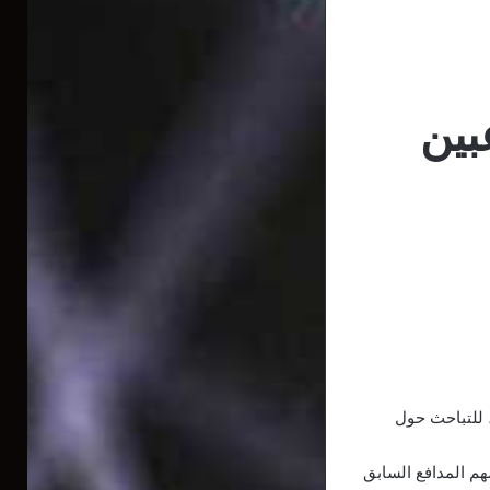
بين
 للتباحث حول
هم المدافع السابق