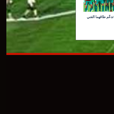
تدعّم طاقهما الفني