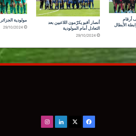
 أرقام
مولودية الجزائر 
أنصار أقبو يكرّمون اللاعبين بعد
ابطة الأبطال
29/10/2024
التعادل أمام المولودية
29/10/2024
‫X
فيسبوك
لينكدإن
انستقرام