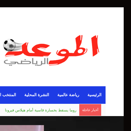
الرئيسية
رياضة عالمية
النشرة المحلية
المنتخب ا
أخبار عاجلة
مانشستر يونايتد يقدم أسوأ نسخة منذ 38 عاما