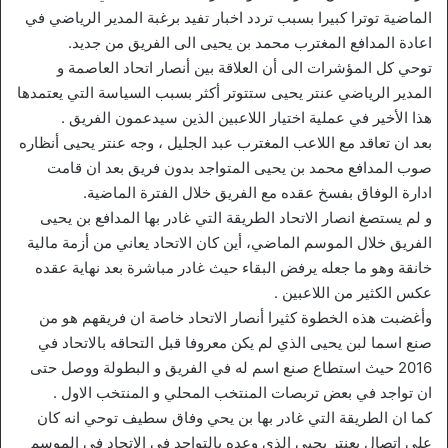
الماضية توترا كبيرا بسبب تردد اخبار تفيد برغبة المدير الرياضي في
اعادة المدافع المغترب محمد بن يحيى الى الفريق من جديد.
توحي كل المؤشرات الى أن العلاقة بين أنصار اتحاد العاصمة و
المدير الرياضي عنتر يحيى ستتوتر أكثر بسبب السياسة التي يعتمدها
هذا الأخير في عملية اختيار اللاعبين الذين سيدعمون الفريق .
بعد ان تعاقد مع اللاعب المغترب عبد الجليل ، وجه عنتر يحيى أنظاره
صوب المدافع محمد بن يحيى المتواجد بدون فريق بعد ان قامت
ادارة الوفاق بفسخ عقده مع الفريق خلال الفترة الماضية.
و لم يستصغ انصار الاتحاد الطريقة التي غادر بها المدافع بن يحيى
الفريق خلال الموسم الماضي، أين كان الاتحاد يعاني من أزمة مالية
خانقة وهو ما جعله يرفض البقاء حيث غادر مباشرة بعد نهاية عقده
عكس الكثير من اللاعبين .
وأغضبت هذه الخطوة كثيرا أنصار الاتحاد خاصة ان فريقهم هو من
صنع اسما لبن يحيى الذي لم يكن معروفا قبل التحاقه بالاتحاد في
2016 حيث استطاع صنع اسم له في الفريق و البطولة ووصل حتى
ان تواجد في بعض تربصات المنتخب المحلي و المنتخب الاول .
كما ان الطريقة التي غادر بها بن يحي وفاق سطيف توحي انه كان
على اتصال بعنتر يحيى الذي وعده بالتواجد في الاتحاد في الموسم