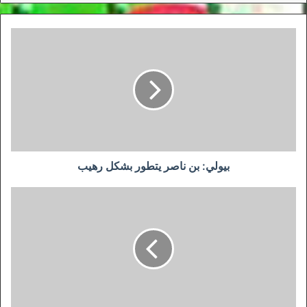
بيولي:
بن
ناصر
يتطور
بشكل
رهيب
بيولي: بن ناصر يتطور بشكل رهيب
رئيس
وفاق
سطيف
يجتمع
باللاعبين
السابقين