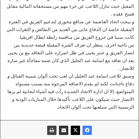
المقبل حيث تنازل اللاعب عن جزء مهم من مستحقاته المالية مقابل
فسخ عقده .
و يبحث اتحاد العاصمة عن مدافع محوري لتدعيم الفريق في الفترة
المقبلة خاصة ان الدفاع عانى من العديد من النقائص و الثغرات التي
كانت سببا في خروج الفريق من منافسة رابطة ابطال افريقيا .
من ناحية اخرى، ينتظر ان تعرف الفترة المقبلة قبضة حديدية بين
انصار الفريق و عنتر يحيى في ظل اصراره على التعاقد مع بن يحيى
بعد ان تعاقد مع اسامة عبد الجليل الذي كان ضمه مفاجآة غير سارة
للانصار .
وسبق للاعب اسامة عبد الجليل ان لعب تحت ألوان شبيبة القبائل و
دفاع تاجنانت لكنه لم يقدم الاضافة المرجوة منه بسبب مستواه
المتواضع، إلا ان ادارة الاتحاد الجديدة رأت فيه أشياء ايجابية لم يرها
الانصار حيث سيكون على اللاعب تأكيدها خلال المباريات الودية و
الرسمية التي سيلعبها تحت ألوان الاتحاد.