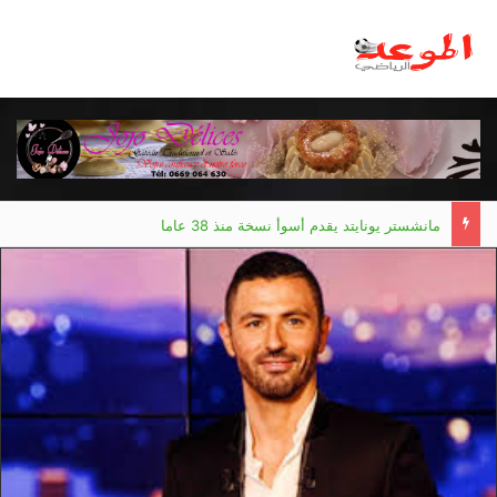
مانشستر يونايتد يقدم أسوأ نسخة منذ 38 عاما