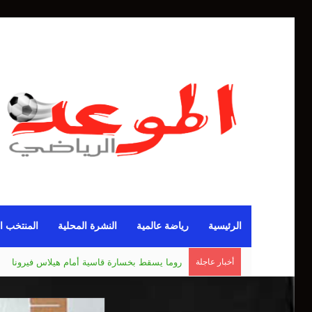
الرئيسية
رياضة عالمية
النشرة المحلية
المنتخب ا
أخبار عاجلة
مانشستر يونايتد يقدم أسوأ نسخة منذ 38 عاما