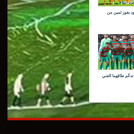
ود بفوز ثمين من
تدعّم طاقهما الفني