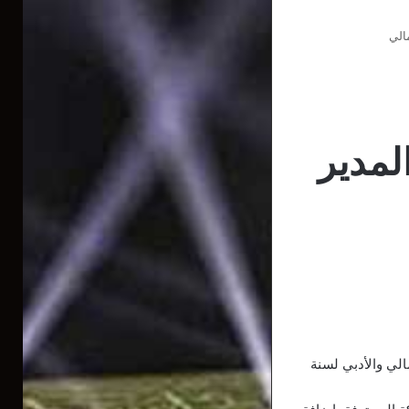
مالي
المدير
الي والأدبي لسنة