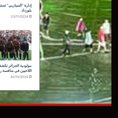
إدارة “السياربي” تستذ
بلوزداد
03/11/2024
مولودية الجزائر تكشف
اللاعبين في منافسة ر
30/10/2024