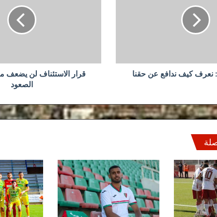
لن
يضعف
من
عزيمتنا
في
الصعود
: نعرف كيف ندافع عن حقنا
قرار الاستئناف لن يضعف من
الصعود
صلة