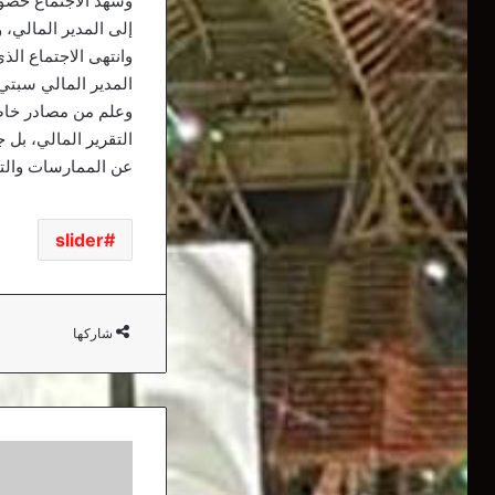
وشهد الاجتماع حضور
إلى المدير المالي،
المدير المالي سبتي،
وعلم من مصادر خاصة،
التقرير المالي، بل
عن الممارسات والتج
slider
شاركها
شباب
بلوزداد: