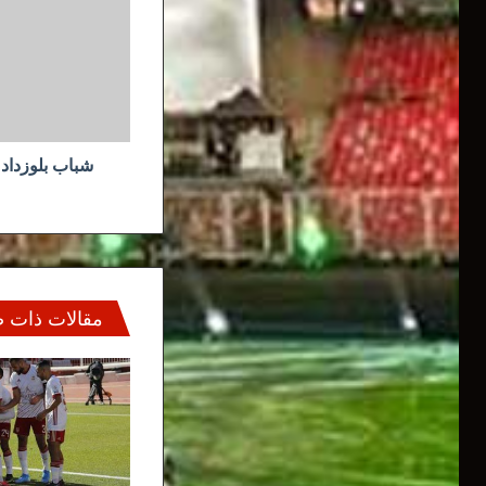
نعرف
كيف
ندافع
عن
حقنا
شباب بلوزداد
مقالات ذات 