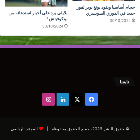
حجام أساسيا ويقود يونغ بويز لفوز
بلايلي يرد على أخبار استدعائه من
جديد في الدوري السويسري
بيتكوفيتش !
30/10/2024
30/10/2024
تابعنا
‫X
فيسبوك
لينكدإن
انستقرام
© حقوق النشر 2026، جميع الحقوق محفوظة |
الموعد الرياضي