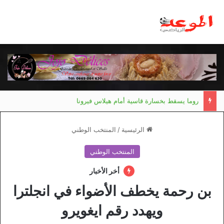
مانشستر يونايتد يقدم أسوأ نسخة منذ 38 عاما
الرئيسية
/
المنتخب الوطني
المنتخب الوطني
أخر الأخبار
بن رحمة يخطف الأضواء في انجلترا
ويهدد رقم ايغويرو