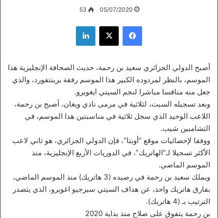
53
05/07/2020
فيسبوك
‫X
لينكدإن
أصبح الدولي الجزائري سعيد بن رحمة، حديث الصحافة الإنجليزية هذا
الموسم، بالنظر لمردوده الكبير هذا الموسم رفقة برينتفورد، والذي
جعل منه منافسا مباشرا لنجم السيتي ايغويرو.
وبعد تسجيله السبت، لثلاثية في مرمى نادي ويغان، أصبح بن رحمة،
اللاعب الوحيد الذي سجل ثلاثية في مناسبتين هذا الموسم، في
التشامبين شيب.
ووفقا لإحصائيات موقع “أوبتا”، فإن الدولي الجزائري، هو ثاني لاعب
الأكثر تسجيلا لـ”الهاتريك”، في الدوريات الأربع الإنجليزية، منذ
الموسم الماضي.
ويملك سعيد بن رحمة في رصيده (3 هاتريك) منذ الموسم الماضي،
بفارق هاتريك واحد، عن هداف السيتي سيرجيو اغويرو، الذي يتصدر
الترتيب بـ (4 هاتريك).
بن رحمة يتفوق على صلاح منذ بداية 2020