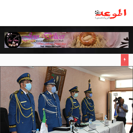
مانشستر يونايتد يقدم أسوأ نسخة منذ 38 عاما