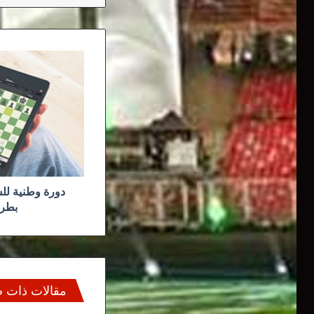
دورة
وطنية
للشطرنج
فردي
وحسب
الفرق
بطريقة
اللعب
عن
بعد
دورة وطنية ل
بطري
مقالات ذات 