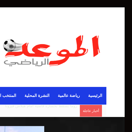
الرئيسية
رياضة عالمية
النشرة المحلية
المنتخب ا
أخبار عاجلة
مانشستر يونايتد يقدم أسوأ نسخة منذ 38 عاما