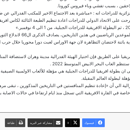
لاحقين ، بسبب تفشي وباء فيروس كورونا.
جزائرية للدراجات انه : «مباشرة بعد الاجتماع الاخير للمكتب الفدرالي عن 
رحت على الاتحاد الدولي للدراجات اعادة تنظيم الطبعة الثالثة لكاس افري
وأضافت ان تنظيم الموعدين الرياضيين في هذين 
ريقيا على الطريق فإن اختيار الهيئة الفدرالية مدينة وهران لاستضافة المن
تنظم العاب البحر الابيض المتوسط 2022 .
 ان بطولة افريقيا للدراجات الجبلية هي مؤهلة للألعاب الاولمبية الصيفية ،
لة لبطولة العالم المقبلة.
الية الي أن «إعادة تنظيم المنافستين في التاريخين المذكورين ، تبقى مره
 خاصة في القارة الافريقية التي تسجل منذ ايام ارتفاعا في حالات الاصابة بوب
فيسبوك
‫X
مشاركة عبر البريد
طباعة