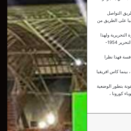
طريق التواصل
قيا على الطريق من
التاريخين، يصادف الذكرى ال66 لاندلاع الثورة التحريرية ولهذا
وقع الاختيار على ولاية باتنة لاحتضان التظاهرة لان جهة الاوراس لعبت دورا محوريا خلال حرب التحرير 1954-
افسة فهذا نظرا
 بينما كاس افريقيا
ونة بتطور الوضعية
اء كورونا ،