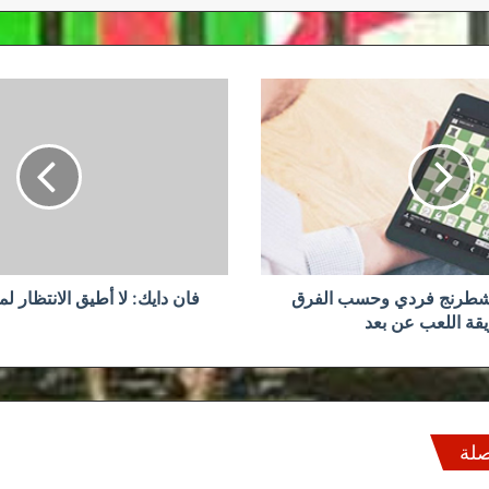
فان
دايك:
لا
أطيق
الانتظار
لموقعة
تشيلسي
لشطرنج فردي وحسب الفرق
فان دايك: لا أطيق الانتظار 
قة اللعب عن بعد
صلة