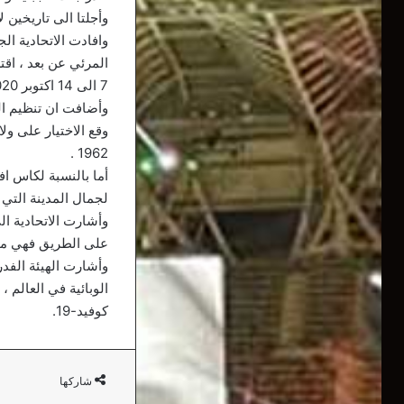
وأجلتا الى تاريخين 
وافادت الاتحادية ال
المرئي عن بعد ، اقت
7 الى 14 اكتوبر 2020 ، ثم البطولة الافريقية للدراجات الجبلية، من 1 الى 4 نوفمبر.»
1962 .
أما بالنسبة لكاس اف
لجمال المدينة التي س
وأشارت الاتحادية الى
على الطريق فهي مؤه
وأشارت الهيئة الفدر
الوبائية في العالم ،
كوفيد-19.
شاركها