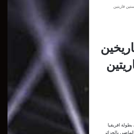
ستين قاريتين
اريخين
ريتين
بطولة افريقيا
الماضي بالجزائر