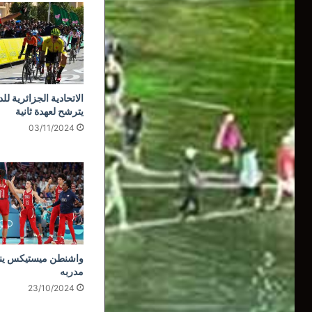
الاتحادية الجزائرية لل
يترشح لعهدة ثانية
03/11/2024
واشنطن ميستيكس ي
مدربه
23/10/2024