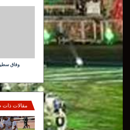
وفاق
سطيف
يؤجل
رده
على
الفاف
وفاق سطيف
مقالات ذات 