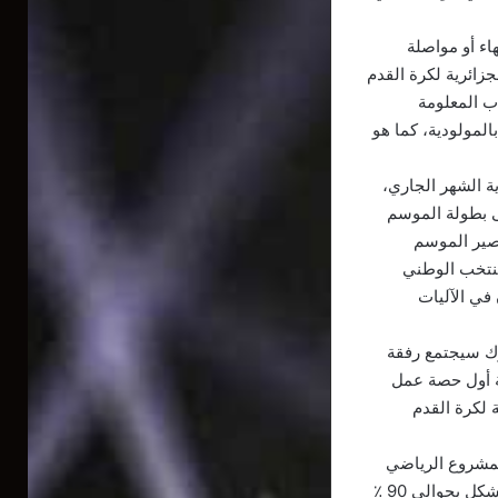
اء أو مواصلة
جزائرية لكرة القدم
ب المعلومة
المولودية، كما هو
ة الشهر الجاري،
ى بطولة الموسم
مصير الموسم
منتخب الوطني
 في الآليات
رك سيجتمع رفقة
مة أول حصة عمل
 لكرة القدم
ي تطبيق المشروع الرياضي
الجديد للنادي، القاضي بترقية شباب المولودية والزجّ بهم في فئة الأكابر لمحاولة بلوغ فريق مشكل بحوالي 90 ٪