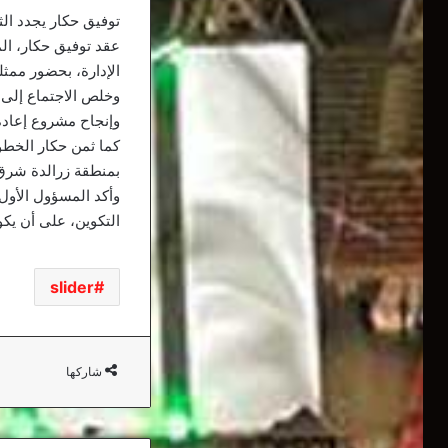
توفيق حكار يجدد الث
عقد توفيق حكار، ال
الإدارة، بحضور ممث
وخلص الاجتماع إلى ض
وإنجاح مشروع إعادة 
كما ثمن حكار الخطو
بمنطقة زرالدة شرق 
وأكد المسؤول الأول
التكوين، على أن يكو
slider
شاركها