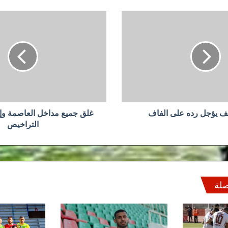
غلق
جميع
مداخل
العاصمة
وإستثناء
أصحاب
التراخيص
 يؤجل رده على الفاف
غلق جميع مداخل العاصمة وإ
التراخيص
صلة