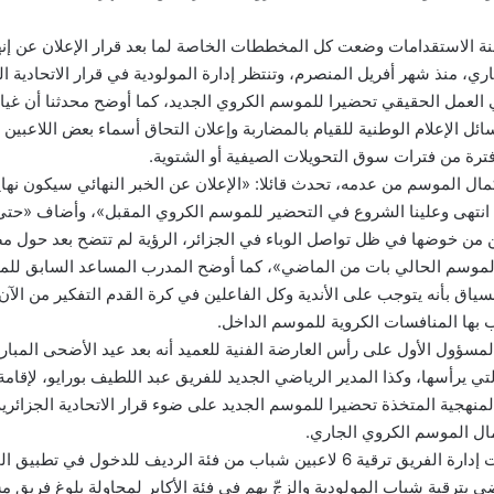
جنة الاستقدامات وضعت كل المخططات الخاصة لما بعد قرار الإعلان عن إنه
ي، منذ شهر أفريل المنصرم، وتنتظر إدارة المولودية في قرار الاتحادية ال
 العمل الحقيقي تحضيرا للموسم الكروي الجديد، كما أوضح محدثنا أن غيا
ئل الإعلام الوطنية للقيام بالمضاربة وإعلان التحاق أسماء بعض اللاعبين ب
ترة من فترات سوق التحويلات الصيفية أو الشتوية.
مال الموسم من عدمه، تحدث قائلا: «الإعلان عن الخبر النهائي سيكون نهاي
انتهى وعلينا الشروع في التحضير للموسم الكروي المقبل»، وأضاف «حت
ن من خوضها في ظل تواصل الوباء في الجزائر، الرؤية لم تتضح بعد حول 
الموسم الحالي بات من الماضي»، كما أوضح المدرب المساعد السابق لل
ياق بأنه يتوجب على الأندية وكل الفاعلين في كرة القدم التفكير من الآن
 بها المنافسات الكروية للموسم الداخل.
لمسؤول الأول على رأس العارضة الفنية للعميد أنه بعد عيد الأضحى المبا
تي يرأسها، وكذا المدير الرياضي الجديد للفريق عبد اللطيف بورايو، لإقا
نهجية المتخذة تحضيرا للموسم الجديد على ضوء قرار الاتحادية الجزائرية
كمال الموسم الكروي الجاري.
في سياق آخر، قررت إدارة الفريق ترقية 6 لاعبين شباب من فئة الرديف للدخول ف