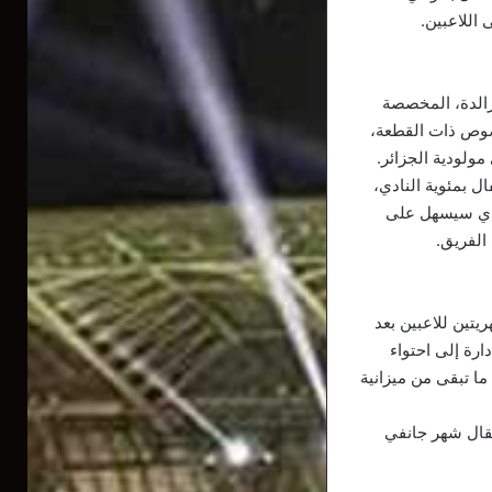
زرالدة، المخصصة
خصوص ذات القطعة،
لاد المولودية 99 عرض برنامج الاحتفال بمئوية النادي،
الذي سيسهل على
الفريق.
تين للاعبين بعد
ارة إلى احتواء
ار سنتيم، من أجل إكمال ما تبقى من ميزانية
مقال شهر جانفي