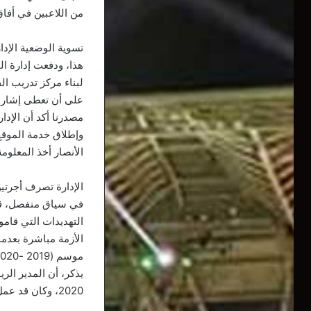
من اللاعبين في أفاق 2024، لتقليص كتلة الأجور الخيالية التي تصرفها خزينة الفريق سنويا على ا
تسوية الوضعية الإدا
هذا، ودفعت إدارة ال
لبناء مركز تدريب ال
على أن تعطى إشارة انطلاق الأشغال، يوم 07 أوت الم
وإطلاق خدمة الموقع
الأنصار أخذ المعلو
الإدارة تصرف أجرتين
في سياق منفصل، قام
التهديدات التي قامو
موسم (2019 -2020).
يذكر، أن المدير ال
2020، وكان قد عمل كمدرب للفريق في سنوات الثمانينات.