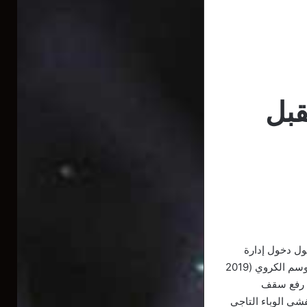
قبل
ول دخول إدارة
العميد في مفاوضات مع لاعبين، والاتفاق مع آخرين من أجل الانضمام إلى النادي، بداية من الموسم الكروي (2019
ذي رفع سقف
نذ أزيد من 4 أشهر كاملة بسبب تفشي الوباء التاجي