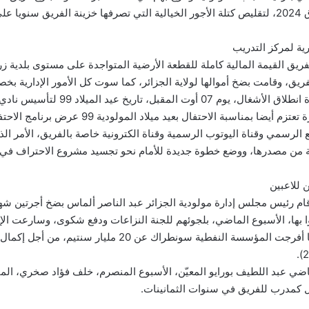
للاعبين.
رية لمركز التدريب
فريق القيمة المالية كاملة للقطعة الأرضية المتواجدة على مستوى بلدية 
فريق، وقامت بضخ أموالها لولاية الجزائر، كما سوت كل الأمور الإدارية ب
قبل، تاريخ عيد الميلاد 99 لتأسيس نادي مولودية الجزائر.
مصدرنا أكد أن الإدارة تعتزم أيضا بمناسبة الاحتفال بعيد مي
 الرسمي وقناة اليوتوب الرسمية وقناة الكترونية خاصة بالفريق، الأمر 
مة من مصدرها، ووضع خطوة جديدة للأمام نحو تجسيد مشروع الاحتراف في 
 للاعبين
 رئيس مجلس إدارة مولودية الجزائر عبد الناصر ألماس بضخ أجرتين شهري
ا بها، الأسبوع الماضي، بلجوئهم للجنة النزاعات ودفع شكوى، وسارعت الإد
الأزمة مباشرة بعدما أفرجت المؤسسة النفطية سونطراك عن 20 ملي
رياضي عبد اللطيف بورايو المعيّن، الأسبوع المنصرم، خلف فؤاد صخري، ال