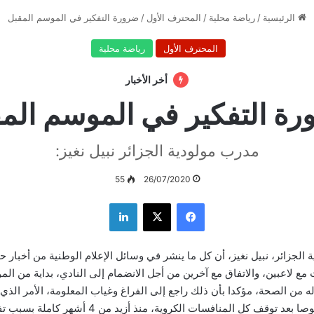
الرئيسية
/
رياضة محلية
/
المحترف الأول
/
ضرورة التفكير في الموسم المقبل
المحترف الأول
رياضة محلية
أخر الأخبار
ة التفكير في الموسم الم
مدرب مولودية الجزائر نبيل نغيز:
55
26/07/2020
فيسبوك
‫X
لينكدإن
لجزائر، نبيل نغيز، أن كل ما ينشر في وسائل الإعلام الوطنية من أخبار ح
أساس له من الصحة، مؤكدا بأن ذلك راجع إلى الفراغ وغياب المعلومة، الأمر ال
المضاربة عاليا، خصوصا بعد توقف كل المنافسات الكروية، م