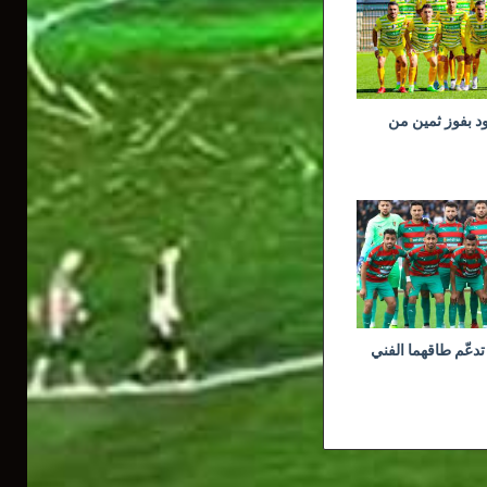
ود بفوز ثمين من
تدعّم طاقهما الفني