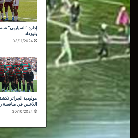
إدارة “السياربي” تستذ
بلوزداد
03/11/2024
مولودية الجزائر تكشف
اللاعبين في منافسة ر
30/10/2024