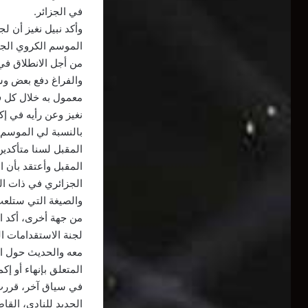
في الجزائر.
وأكد نبيل نغيز أن ل
الموسم الكروي الجار
من أجل الانطلاق في
والفراغ دفع بعض وسا
معمول به خلال كل ف
نغيز وعن رأيه في إك
بالنسبة لي الموسم 
المقبل لسنا متأكدي
المقبل وأعتقد بأن 
الجزائري في ذات الس
والصيغة التي ستلعب
من جهة أخرى، أكد ا
لجنة الاستقدامات ال
معه والحديث حول الم
المتعلق بإنهاء أو إ