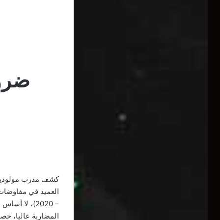
ضرور
كشف مدرب مولودية ا
– 2020)، لا 