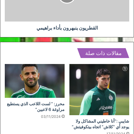
القطريون ينبهرون بأداء براهيمي
مقالات ذات صلة
محرز: ” لست اللاعب الذي يستطيع
مراوغة 6 لاعبين”
03/11/2024
شايبي :”أنا خاطيني المشاكل ولا
يوجد أي “كلاش” اتجاه بيتكوفيتش”
17/11/2024