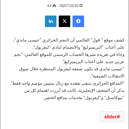
44
28/07/2020
فيسبوك
‫X
لينكدإن
كشف موقع ” ڤول” العالمي أن النجم الجزائري “عيسى ماندي”،
على أعتاب “البريميرليغ” والانضمام لنادي “ليفربول”.
وجاء في تغريدة نشرها الحساب الرسمي للموقع العالمي: “نجم
عربي جديد على أعتاب البريميرليغ”.
“عيسى ماندي قد يكون صفقة ليفربول المنتظرة خلال سوق
الانتقالات الصيفية”.
“المدافع الجزائري يتبقى بعقده مع ريال بيتيس موسم واحد فقط”.
يذكر أن الصحف الإنجليزية، كانت قد أبرزت اهتمام كل من
“نيوكاستل” و”ليفربول” بخدمات مدافع الخضر.
slider