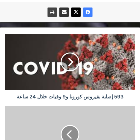
593
إصابة
بفيروس
كورونا
و9
وفيات
خلال
24
ساعة
593 إصابة بفيروس كورونا و9 وفيات خلال 24 ساعة
القطريون
ينبهرون
بأداء
براهيمي