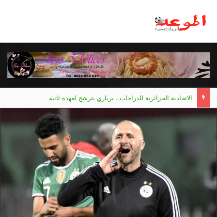
الاتحادية الجزائرية للدراجات.. برباري يترشح لعهدة ثانية