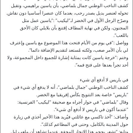
كشف الناخب الوطني جمال بلماضي، بأن ياسين براهيمي، وتقبل
تحوله لعنصر بديل بصدر رحب، بعدما كان عنصرا أساسيا دون نقاش.
وصرّح الرجل الأول في الخضر لـ”ليكيب” :”ياسين عمل مثل
المجنون، ولكن في نهاية المطاف إقتنع بأن بلايلي كان الأحق
باللعب”.
وواصل :”في يوم من الأيام فتحت هذا الموضوع مع ياسين وإعترف
لي بأن الأمر صعب، ولكنه مُستعد لتقديم الإضافة دائما”.
وختم :”خرجة ياسين كانت بمثابة إشارة للجميع داخل المجموعة، ولا
أحد تجرأ بعدها على فتح فمه”.
في باريس لا أدفع أي شيء
كشف الناخب الوطني “جمال بلماضي”، أنه لا يدفع أي شيء في
“باريس” خاصة بعد التتويج بكأس إفريقيا مع الخضر.
وقال “بلماضي” في حوار أجراه مع صحيفة “ليكيب” الفرنسية:
“عندما أكون في باريس لا أدفع أي شيء”.
وأضاف: “آخذ تاكسي مع عائلتي فيُريد هذا الأخير أخذي في زيارة
حول المدينة بالكامل، وحتى في المطاعم كذلك”.
وتابع: “تشعر بحجم هذا الإنجاز المحقق عندما تشاهد أن ملعب ليل