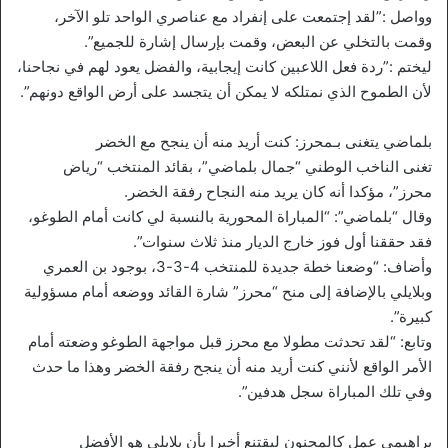
وواصل :”لقد إجتمعت على إنفراد مع عناصري الواحد تلو الآخر،
وقمت بالتخلي عن البعض، وقمت بإرسال إشارة للجميع”.
ليختم :”ردة فعل اللاعبين كانت إيجابية، والفضل يعود لهم في نجاحنا،
لأن الطموح الذي نمتلكه لا يمكن أن يتجسد على أرض الواقع دونهم”.
بلماضي يتغنى بـمحرز: كنت أريد منه أن ينجح مع الخضر
تغنى الناخب الوطني “جمال بلماضي”، بقائد المنتخب “رياض
محرز”، مؤكدا أنه كان يريد منه النجاح رفقة الخضر.
وقال “بلماضي”: “المباراة المحورية بالنسبة لي كانت أمام الطوغو،
فقد حققنا أول فوز خارج الديار منذ ثلاث سنوات”.
وأضاف: “وضعنا خطة جديدة للمنتخب 4-3-3، بوجود بن العمري
وبلايلي بالإضافة إلى منح “محرز” شارة القائد ووضعه أمام مسؤولية
كبيرة”.
وتابع: “لقد تحدثت مطولا مع محرز قبل مواجهة الطوغو وضعته أمام
الأمر الواقع لأنني كنت أريد منه أن ينجح رفقة الخضر وهذا ما حدث
وفي تلك المباراة سجل هدفين”.
براهيمي عمل كالمجنون ليقتنع أخيرا بأن بلايلي هو الأفضل