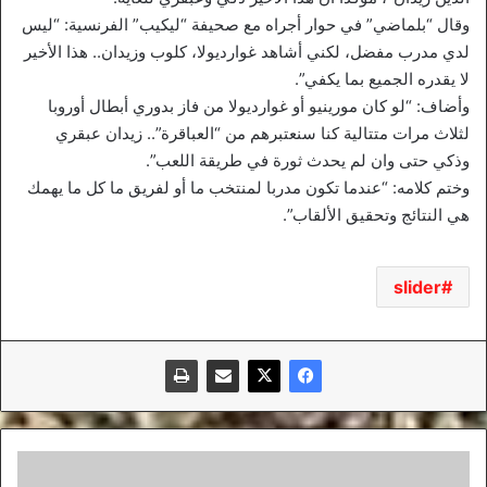
وقال “بلماضي” في حوار أجراه مع صحيفة “ليكيب” الفرنسية: “ليس
لدي مدرب مفضل، لكني أشاهد غوارديولا، كلوب وزيدان.. هذا الأخير
لا يقدره الجميع بما يكفي”.
وأضاف: “لو كان مورينيو أو غوارديولا من فاز بدوري أبطال أوروبا
لثلاث مرات متتالية كنا سنعتبرهم من “العباقرة”.. زيدان عبقري
وذكي حتى وان لم يحدث ثورة في طريقة اللعب”.
وختم كلامه: “عندما تكون مدربا لمنتخب ما أو لفريق ما كل ما يهمك
هي النتائج وتحقيق الألقاب”.
slider
عائلة
جمعية