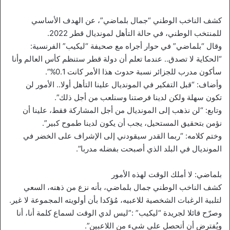
كشف الناخب الوطني “جمال بلماضي”، عن الهدف الأساسي
للمنتخب الوطني، في حالة التأهل لمونديال قطر 2022.
وقال “بلماضي” في حوار أجراه مع صحيفة “ليكيب” الفرنسية:
“الحكاية لا تصدق.. عندما تعلم أن دولة قطر ستنظم كأس العالم وأنا
سأكون مدرب للجزائر نسبة حدوث هذا الأمر كانت 0.1%”.
وأضاف: “قبل التفكير في المونديال علينا التأهل أولا.. الأمور لن
تكون سهلة ولكن لدينا فرصتنا وسنلعب من أجل ذلك”.
وتابع: “لن نذهب إلى المونديال من أجل المشاركة فقط، علينا أن
نؤمن بتحقيق المستحيل، يجب أن يكون لدينا طموح كبير”.
وختم كلامه: “ربما القدر سيقودني إلى الإشراف على الخضر في
المونديال في البلد الذي أصبحت بفضله مدربا”.
بلماضي: لا أملك الوقت لهذه الأمور
كشف الناخب الوطني جمال بلماضي، بأنه نزع من ذهنه، السعي
لتلبية الرغبات الشخصية للاعبيه، مُؤكدا بأن أولويته المجموعة لا غير.
وصرّح قائلا لجريدة “ليكيب” :”ليس لدي الوقت لسماع كلمة أنا، أنا
ويُفترض أن أتحصل على شيء من اللاعبين”.