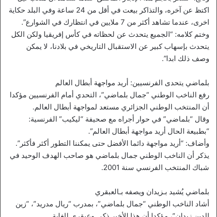
اكتظ عن آخره، والتذاكر بيعت في أقل من 24 ساعة وفي البلد حكاية
اخرى، عندما تشاهد أكثر من 7 ملايين في انتظارك في الشوارع”.
وختم كلامه: “الجميع يتحدث عن لحظاته في كأس إفريقيا ولكن الكل
يتحدث بإسهاب كبير عن الاستقبال التاريخي في بلادنا، لا يمكن
وصف ذلك ابدا”.
بلماضي يتحدى الفرنسيين: أريد مواجهة أبطال العالم
رفع الناخب الوطني “جمال بلماضي”، التحدي أمام الفرنسيين مؤكدا
أن المنتخب الوطني الجزائري مستعد لمواجهة أبطال العالم.
وقال “بلماضي” في حوار أجراه مع صحيفة “ليكيب” الفرنسية:
“بطبيعة الحال أريد مواجهة أبطال العالم”.
وأضاف: “أريد مواجهة دائما الأفضل حتى يمكننا التطور أكثر فأكثر”.
يذكر أن الناخب الوطني جمال بلماضي هو صاحب الهدف الوحيد في
شباك المنتخب الفرنسي سنة 2001.
بلماضي يُشيد بـزيدان ويصفه بـالعبقري
أشاد الناخب الوطني “جمال بلماضي”، بمدرب “ريال مدريد”، “زين
الدين زيدان”، مؤكدا أن هذا الأخير ذكي وعبقري للغاية.