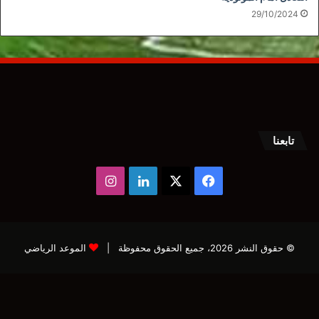
29/10/2024
تابعنا
‫X
فيسبوك
لينكدإن
انستقرام
© حقوق النشر 2026، جميع الحقوق محفوظة |
الموعد الرياضي