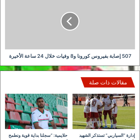
إصابة
بفيروس
كورونا
و8
وفيات
خلال
24
ساعة
الأخيرة
507 إصابة بفيروس كورونا و8 وفيات خلال 24 ساعة الأخيرة
مقالات ذات صلة
إدارة “السياربي” تستذكر الشهيد
حلايمية: “سجلنا بداية قوية ونطمح